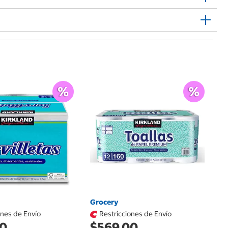
Ce
$
Ub
$1
Grocery
ones de Envío
Restricciones de Envío
00
$569.00