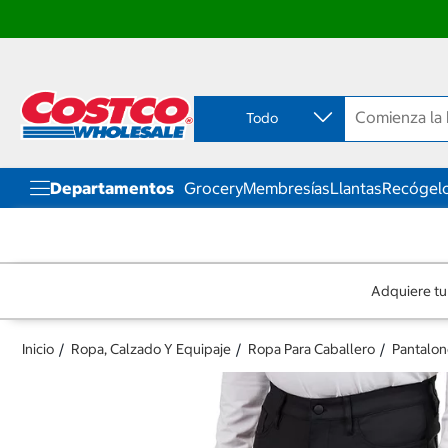
Ir
Ir
directo
directo
al
al
contenido
menú
Todo
de
navegación
Departamentos
Grocery
Membresías
Llantas
Recógelo
Adquiere tu
Inicio
Ropa, Calzado Y Equipaje
Ropa Para Caballero
Pantalon