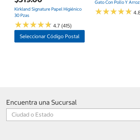
Gato Con Pollo Y Arroz 
Kirkland Signature Papel Higiénico
★
★
★
★
★
★
★
★
★
★
4.8
30 Pzas
★
★
★
★
★
★
★
★
★
★
4.7 (415)
Seleccionar Código Postal
Encuentra una Sucursal