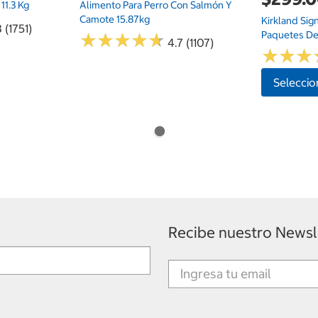
11.3 Kg
Alimento Para Perro Con Salmón Y
Camote 15.87kg
Kirkland Sig
 (1751)
Paquetes De
★
★
★
★
★
★
★
★
★
★
4.7 (1107)
★
★
★
★
★
★
Seleccio
Recibe nuestro Newsl