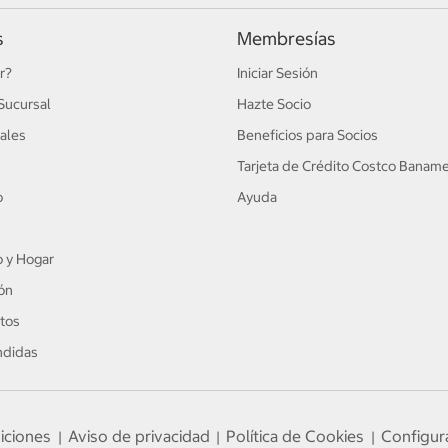
s
Membresías
r?
Iniciar Sesión
Sucursal
Hazte Socio
ales
Beneficios para Socios
Tarjeta de Crédito Costco Banam
o
Ayuda
 y Hogar
ón
tos
ndidas
iciones
Aviso de privacidad
Política de Cookies
Configur
|
|
|