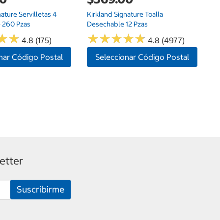
nature Servilletas 4
Kirkland Signature Toalla
 260 Pzas
Desechable 12 Pzas
★
★
★
★
★
★
★
★
★
★
★
★
★
★
4.8 (175)
4.8 (4977)
nar Código Postal
Seleccionar Código Postal
etter