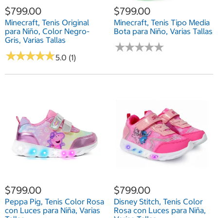
$799.00
$799.00
Minecraft, Tenis Original
Minecraft, Tenis Tipo Media
para Niño, Color Negro-
Bota para Niño, Varias Tallas
Gris, Varias Tallas
★
★
★
★
★
★
★
★
★
★
★
★
★
★
★
★
★
★
★
★
5.0 (1)
$799.00
$799.00
Peppa Pig, Tenis Color Rosa
Disney Stitch, Tenis Color
con Luces para Niña, Varias
Rosa con Luces para Niña,