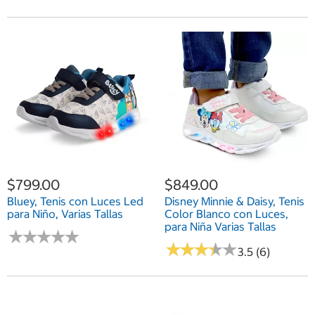
$799.00
$849.00
Bluey, Tenis con Luces Led
Disney Minnie & Daisy, Tenis
para Niño, Varias Tallas
Color Blanco con Luces,
para Niña Varias Tallas
★
★
★
★
★
★
★
★
★
★
★
★
★
★
★
★
★
★
★
★
3.5 (6)