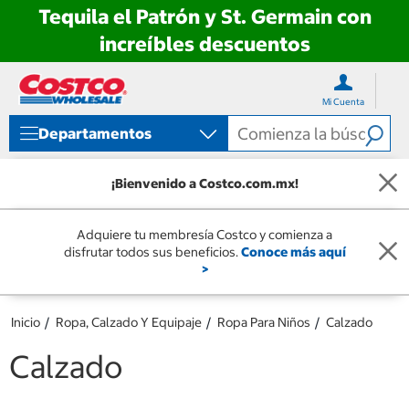
Tequila el Patrón y St. Germain con
increíbles descuentos
Ir
Ir
directo
directo
Mi Cuenta
al
al
contenido
menú
Departamentos
de
navegación
¡Bienvenido a Costco.com.mx!
Adquiere tu membresía Costco y comienza a
disfrutar todos sus beneficios.
Conoce más aquí
>
Inicio
Ropa, Calzado Y Equipaje
Ropa Para Niños
Calzado
Calzado