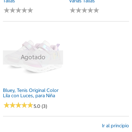
Tallas
Varias Tallas
★
★
★
★
★
★
★
★
★
★
★
★
★
★
★
★
★
★
★
★
Agotado
Bluey, Tenis Original Color
Lila con Luces, para Niña
★
★
★
★
★
★
★
★
★
★
5.0 (3)
Ir al principio