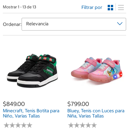
Filtrar por
Mostrar 1 - 13 de 13
Ordenar:
$849.00
$799.00
Minecraft, Tenis Botita para
Bluey, Tenis con Luces para
Niño, Varias Tallas
Niña, Varias Tallas
★
★
★
★
★
★
★
★
★
★
★
★
★
★
★
★
★
★
★
★