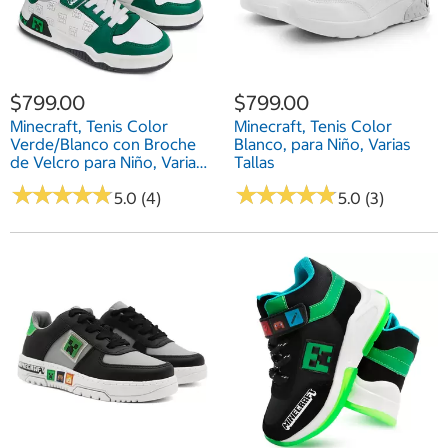
$799.00
$799.00
Minecraft, Tenis Color
Minecraft, Tenis Color
Verde/Blanco con Broche
Blanco, para Niño, Varias
de Velcro para Niño, Varias
Tallas
Tallas
★
★
★
★
★
★
★
★
★
★
★
★
★
★
★
★
★
★
★
★
5.0 (4)
5.0 (3)