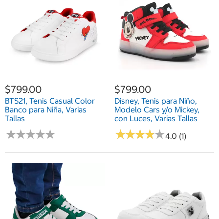
$799.00
$799.00
BTS21, Tenis Casual Color
Disney, Tenis para Niño,
Banco para Niña, Varias
Modelo Cars y/o Mickey,
Tallas
con Luces, Varias Tallas
★
★
★
★
★
★
★
★
★
★
★
★
★
★
★
★
★
★
★
★
4.0 (1)