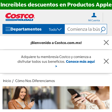
Increíbles descuentos en Productos Apple
Ir
Ir
directo
directo
Mi Cuenta
al
al
contenido
menú
Departamentos
Todo
de
navegación
¡Bienvenido a Costco.com.mx!
Adquiere tu membresía Costco y comienza a
disfrutar todos sus beneficios.
Conoce más aquí
>
Inicio
Cómo Nos Diferenciamos