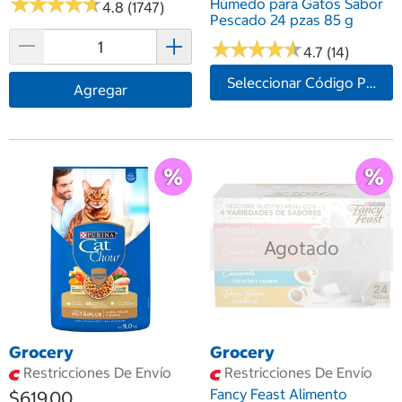
★
★
★
★
★
★
★
★
★
★
Húmedo para Gatos Sabor
4.8 (1747)
Pescado 24 pzas 85 g
★
★
★
★
★
★
★
★
★
★
4.7 (14)
Seleccionar Código Postal
Agregar
Agotado
Grocery
Grocery
Restricciones De Envío
Restricciones De Envío
Fancy Feast Alimento
$619.00