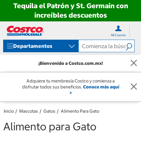
Tequila el Patrón y St. Germain con
increíbles descuentos
Ir
Ir
directo
directo
Mi Cuenta
al
al
contenido
menú
Departamentos
de
navegación
¡Bienvenido a Costco.com.mx!
Adquiere tu membresía Costco y comienza a
disfrutar todos sus beneficios.
Conoce más aquí
>
Inicio
Mascotas
Gatos
Alimento Para Gato
Alimento para Gato