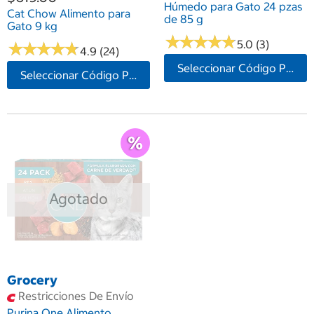
Húmedo para Gato 24 pzas
Cat Chow Alimento para
de 85 g
Gato 9 kg
★
★
★
★
★
★
★
★
★
★
5.0 (3)
★
★
★
★
★
★
★
★
★
★
4.9 (24)
Seleccionar Código Postal
Seleccionar Código Postal
Agotado
Grocery
Restricciones De Envío
Purina One Alimento