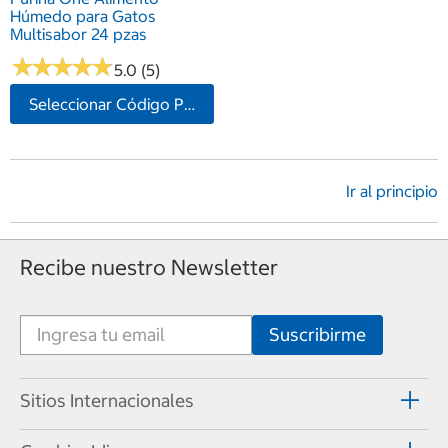
Húmedo para Gatos
Multisabor 24 pzas
★
★
★
★
★
★
★
★
★
★
5.0 (5)
Seleccionar Código Postal
Ir al principio
Recibe nuestro Newsletter
Sitios Internacionales