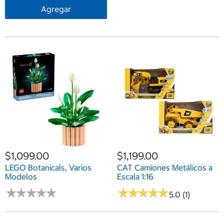
Agregar
$1,099.00
$1,199.00
LEGO Botanicals, Varios
CAT Camiones Metálicos a
Modelos
Escala 1:16
★
★
★
★
★
★
★
★
★
★
★
★
★
★
★
★
★
★
★
★
5.0 (1)