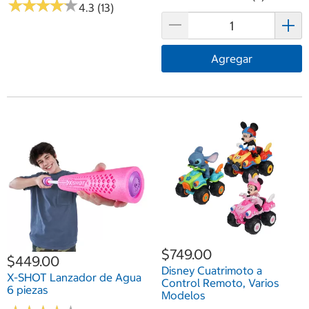
★
★
★
★
★
★
★
★
★
★
4.3 (13)
Agregar
$749.00
$449.00
Disney Cuatrimoto a
X-SHOT Lanzador de Agua
Control Remoto, Varios
6 piezas
Modelos