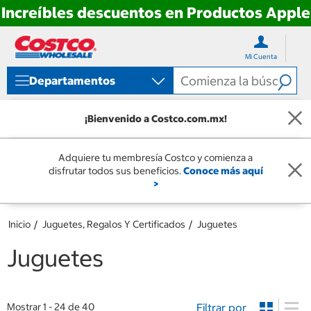
Increíbles descuentos en Productos Apple
Ir
Ir
directo
directo
Mi Cuenta
al
al
contenido
menú
Departamentos
de
navegación
¡Bienvenido a Costco.com.mx!
Adquiere tu membresía Costco y comienza a
disfrutar todos sus beneficios.
Conoce más aquí
>
Inicio
Juguetes, Regalos Y Certificados
Juguetes
Juguetes
Filtrar por
Mostrar 1 - 24 de 40