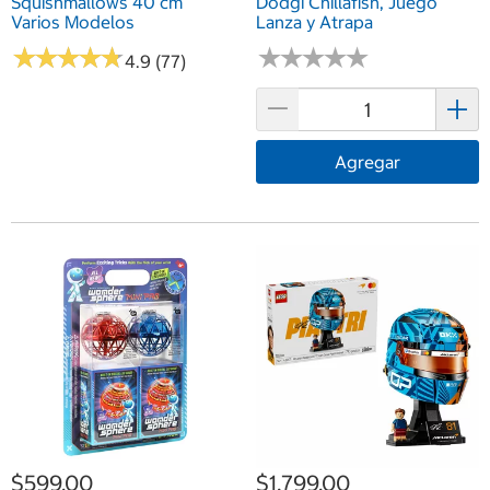
Squishmallows 40 cm
Dodgi Chillafish, Juego
Varios Modelos
Lanza y Atrapa
★
★
★
★
★
★
★
★
★
★
★
★
★
★
★
★
★
★
★
★
4.9 (77)
Agregar
$599.00
$1,799.00