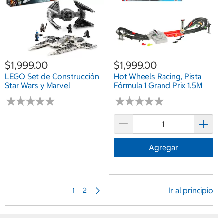
$1,999.00
$1,999.00
LEGO Set de Construcción
Hot Wheels Racing, Pista
Star Wars y Marvel
Fórmula 1 Grand Prix 1.5M
★
★
★
★
★
★
★
★
★
★
★
★
★
★
★
★
★
★
★
★
Agregar
Página
Ir al principio
1
2
siguiente