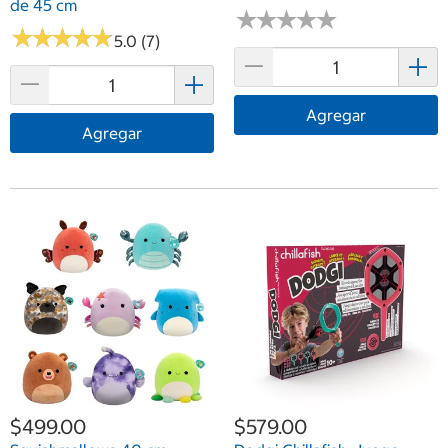
de 45 cm
★
★
★
★
★
★
★
★
★
★
★
★
★
★
★
★
★
★
★
★
5.0 (7)
Agregar
Agregar
$499.00
$579.00