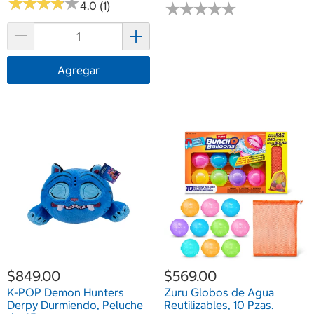
★
★
★
★
★
★
★
★
★
★
★
★
★
★
★
★
★
★
★
★
4.0 (1)
Agregar
$849.00
$569.00
K-POP Demon Hunters
Zuru Globos de Agua
Derpy Durmiendo, Peluche
Reutilizables, 10 Pzas.