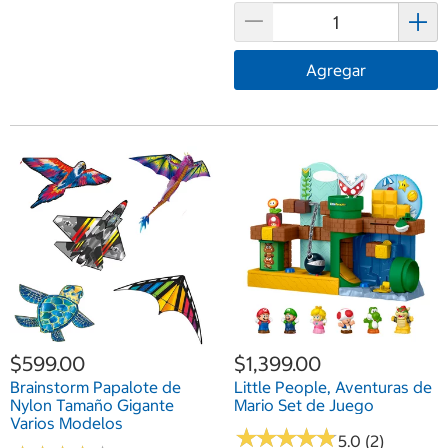
Agregar
$599.00
$1,399.00
Brainstorm Papalote de
Little People, Aventuras de
Nylon Tamaño Gigante
Mario Set de Juego
Varios Modelos
★
★
★
★
★
★
★
★
★
★
5.0 (2)