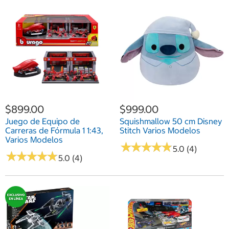
$899.00
$999.00
Juego de Equipo de
Squishmallow 50 cm Disney
Carreras de Fórmula 1 1:43,
Stitch Varios Modelos
Varios Modelos
★
★
★
★
★
★
★
★
★
★
5.0 (4)
★
★
★
★
★
★
★
★
★
★
5.0 (4)