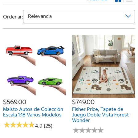
Ordenar:
$569.00
$749.00
Maisto Autos de Colección
Fisher Price, Tapete de
Escala 1:18 Varios Modelos
Juego Doble Vista Forest
Wonder
★
★
★
★
★
★
★
★
★
★
4.9 (25)
★
★
★
★
★
★
★
★
★
★