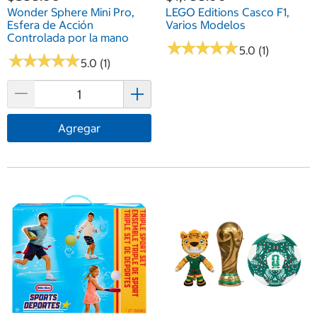
Wonder Sphere Mini Pro,
LEGO Editions Casco F1,
Esfera de Acción
Varios Modelos
Controlada por la mano
★
★
★
★
★
★
★
★
★
★
5.0 (1)
★
★
★
★
★
★
★
★
★
★
5.0 (1)
Agregar