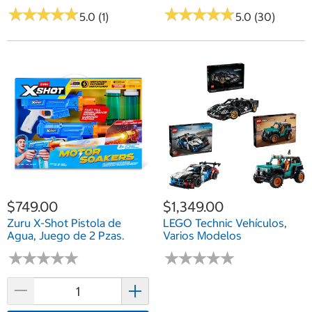
Modelos
★
★
★
★
★
★
★
★
★
★
★
★
★
★
★
★
★
★
★
★
5.0 (1)
5.0 (30)
$749.00
$1,349.00
Zuru X-Shot Pistola de
LEGO Technic Vehículos,
Agua, Juego de 2 Pzas.
Varios Modelos
★
★
★
★
★
★
★
★
★
★
★
★
★
★
★
★
★
★
★
★