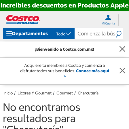
Increíbles descuentos en Productos Apple
Ir
Ir
directo
directo
Mi Cuenta
al
al
contenido
menú
Departamentos
Todo
de
navegación
¡Bienvenido a Costco.com.mx!
Adquiere tu membresía Costco y comienza a
disfrutar todos sus beneficios.
Conoce más aquí
>
Inicio
Licores Y Gourmet
Gourmet
Charcutería
No encontramos
resultados para