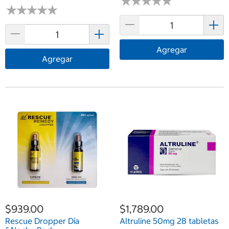
★
★
★
★
★
★
★
★
★
★
★
★
★
★
★
★
★
★
★
★
Agregar
Agregar
$939.00
$1,789.00
Rescue Dropper Día
Altruline 50mg 28 tabletas