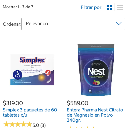
Filtrar por
Mostrar 1 - 7 de 7
Ordenar:
$319.00
$589.00
Simplex 3 paquetes de 60
Entera Pharma Nest Citrato
tabletas c/u
de Magnesio en Polvo
340gr.
★
★
★
★
★
★
★
★
★
★
5.0 (3)