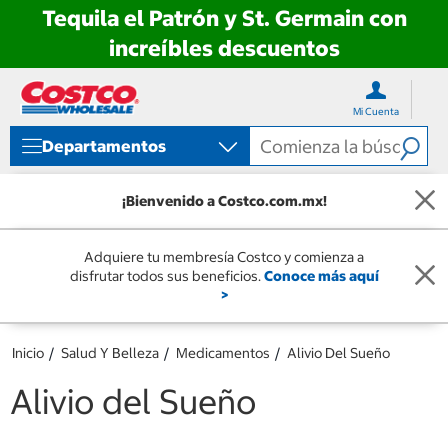
Tequila el Patrón y St. Germain con
increíbles descuentos
Ir
Ir
directo
directo
Mi Cuenta
al
al
contenido
menú
Departamentos
de
navegación
¡Bienvenido a Costco.com.mx!
Adquiere tu membresía Costco y comienza a
disfrutar todos sus beneficios.
Conoce más aquí
>
Inicio
Salud Y Belleza
Medicamentos
Alivio Del Sueño
Alivio del Sueño