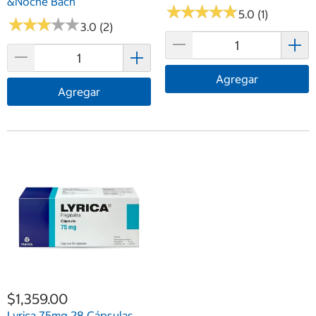
&Noche Bach
★
★
★
★
★
★
★
★
★
★
5.0 (1)
★
★
★
★
★
★
★
★
★
★
3.0 (2)
Agregar
Agregar
$1,359.00
Lyrica 75mg 28 Cápsulas