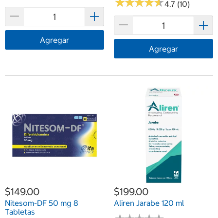
★
★
★
★
★
★
★
★
★
★
4.7 (10)
Agregar
Agregar
$149.00
$199.00
Nitesom-DF 50 mg 8
Aliren Jarabe 120 ml
Tabletas