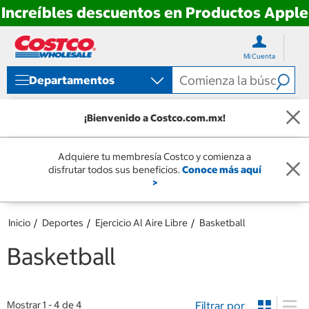
Increíbles descuentos en Productos Apple
Ir
Ir
directo
directo
Mi Cuenta
al
al
contenido
menú
Departamentos
de
navegación
¡Bienvenido a Costco.com.mx!
Adquiere tu membresía Costco y comienza a
disfrutar todos sus beneficios.
Conoce más aquí
>
Inicio
Deportes
Ejercicio Al Aire Libre
Basketball
Basketball
Filtrar por
Mostrar 1 - 4 de 4