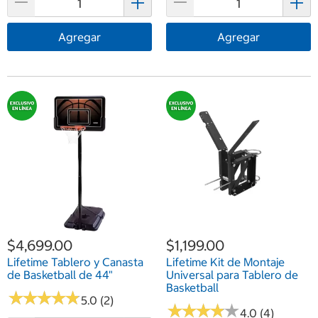
Agregar
Agregar
$4,699.00
$1,199.00
Lifetime Tablero y Canasta
Lifetime Kit de Montaje
de Basketball de 44"
Universal para Tablero de
Basketball
★
★
★
★
★
★
★
★
★
★
5.0 (2)
★
★
★
★
★
★
★
★
★
★
4.0 (4)