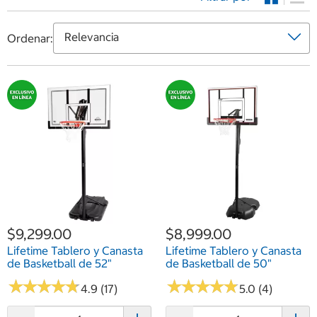
Ordenar:
$9,299.00
$8,999.00
Lifetime Tablero y Canasta
Lifetime Tablero y Canasta
de Basketball de 52"
de Basketball de 50"
★
★
★
★
★
★
★
★
★
★
★
★
★
★
★
★
★
★
★
★
4.9 (17)
5.0 (4)