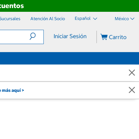
scuentos
Español
Sucursales
Atención Al Socio
México
Iniciar Sesión
Carrito
 más aquí >