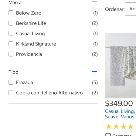
Marca
Ordenar:
Below Zero
(1)
Berkshire Life
(2)
Casual Living
(1)
Kirkland Signature
(1)
Providencia
(2)
Tipo
Frazada
(5)
Cobija con Relleno Alternativo
(2)
$349.00
Casual Living
Suave, Vario
★
★
★
★
★
★
★
★
Comparar