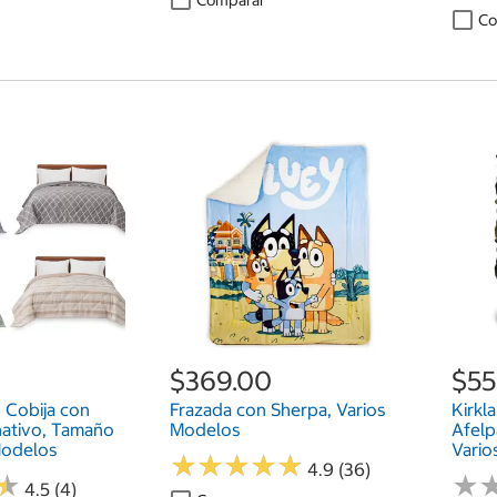
Co
$369.00
$55
, Cobija con
Frazada con Sherpa, Varios
Kirkl
nativo, Tamaño
Modelos
Afelp
Modelos
Vario
★
★
★
★
★
★
★
★
★
★
4.9 (36)
★
★
★
★
4.5 (4)