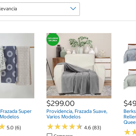
$299.00
$49
, Frazada Super
Providencia, Frazada Suave,
Berks
s Modelos
Varios Modelos
Relle
Queen
★
★
★
★
★
★
★
★
★
★
★
★
5.0 (6)
4.6 (83)
★
★
Comparar