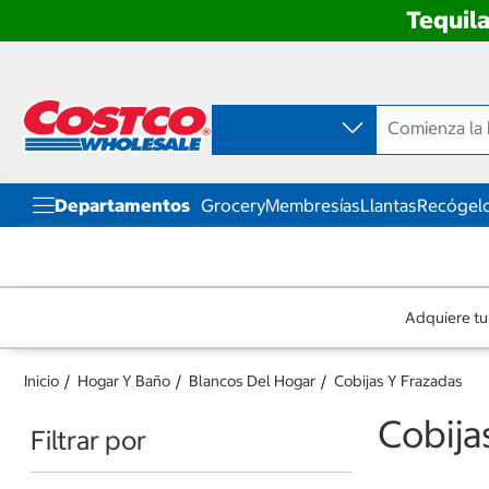
Tequila
Ir
Ir
directo
directo
al
al
contenido
menú
de
navegación
Departamentos
Grocery
Membresías
Llantas
Recógelo
Adquiere tu
Inicio
Hogar Y Baño
Blancos Del Hogar
Cobijas Y Frazadas
Cobija
Filtrar por