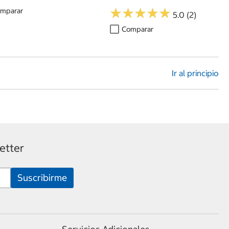
★
★
★
★
★
★
★
★
★
★
mparar
5.0 (2)
Comparar
Ir al principio
etter