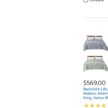
$569.00
Berkshire Life
Relleno Alter
King, Varios 
★
★
★
★
★
★
★
★