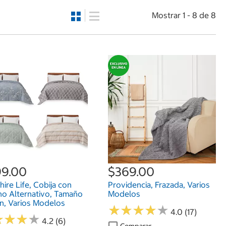
Mostrar 1 - 8 de 8
9.00
$369.00
hire Life, Cobija con
Providencia, Frazada, Varios
no Alternativo, Tamaño
Modelos
, Varios Modelos
★
★
★
★
★
★
★
★
★
★
4.0 (17)
★
★
★
★
★
★
★
★
4.2 (6)
Comparar