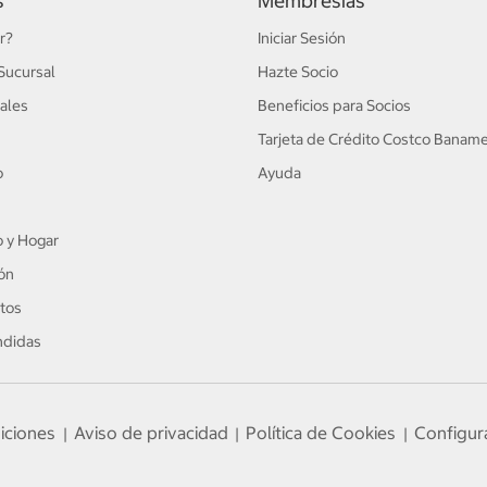
s
Membresías
r?
Iniciar Sesión
Sucursal
Hazte Socio
ales
Beneficios para Socios
Tarjeta de Crédito Costco Banam
o
Ayuda
 y Hogar
ón
tos
ndidas
iciones
Aviso de privacidad
Política de Cookies
Configur
|
|
|