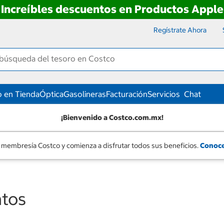
Increíbles descuentos en Productos Apple
Regístrate Ahora
 en Tienda
Óptica
Gasolineras
Facturación
Servicios
Chat
¡Bienvenido a Costco.com.mx!
 membresía Costco y comienza a disfrutar todos sus beneficios.
Conoce
ntos