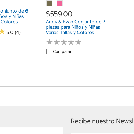
Conjunto de 6
$559.00
ños y Niñas
y Colores
Andy & Evan Conjunto de 2
piezas para Niños y Niñas
★
★
5.0 (4)
Varias Tallas y Colores
★
★
★
★
★
★
★
★
★
★
Comparar
Recibe nuestro Newsl