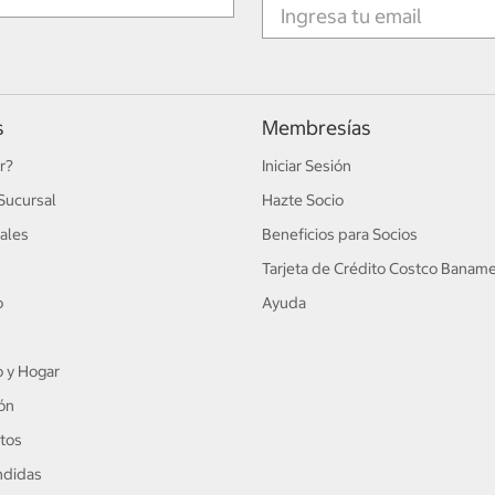
s
Membresías
r?
Iniciar Sesión
Sucursal
Hazte Socio
ales
Beneficios para Socios
Tarjeta de Crédito Costco Banam
o
Ayuda
 y Hogar
ón
tos
ndidas