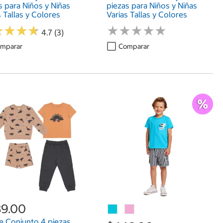
s para Niños y Niñas
piezas para Niños y Niñas
s Tallas y Colores
Varias Tallas y Colores
★
★
★
★
★
★
★
★
★
★
★
★
★
★
★
★
★
★
4.7 (3)
mparar
Comparar
9.00
e Conjunto 4 piezas