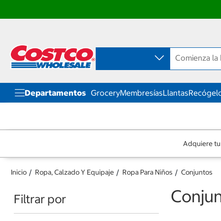
Ir
Ir
directo
directo
al
al
contenido
menú
de
navegación
Departamentos
Grocery
Membresías
Llantas
Recógelo
Adquiere tu
Inicio
Ropa, Calzado Y Equipaje
Ropa Para Niños
Conjuntos
Conju
Filtrar por