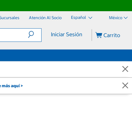
Español
Sucursales
Atención Al Socio
México
Iniciar Sesión
Carrito
 más aquí >