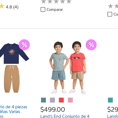
★
★
★
★
★
★
★
★
★
★
★
★
★
★
4.8 (4)
Comparar
Co
to de 4 piezas
$499.00
$29
iñas Varias
es
Land's End Conjunto de 4
Lands