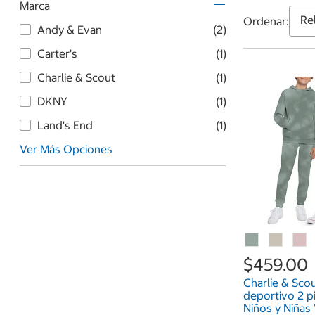
Marca
Ordenar:
Andy & Evan
(2)
Carter's
(1)
Charlie & Scout
(1)
DKNY
(1)
Land's End
(1)
Ver Más Opciones
$459.00
Charlie & Sco
deportivo 2 p
Niños y Niñas 