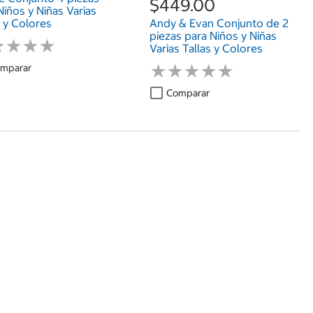
$449.00
Niños y Niñas Varias
s y Colores
Andy & Evan Conjunto de 2
piezas para Niños y Niñas
★
★
★
★
★
★
★
★
Varias Tallas y Colores
★
★
★
★
★
★
★
★
★
★
mparar
Comparar