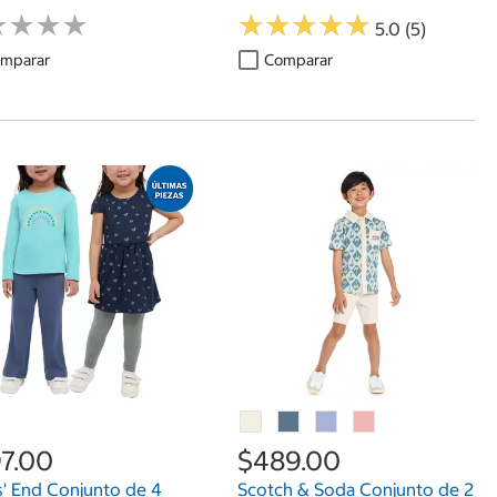
★
★
★
★
★
★
★
★
★
★
★
★
★
★
★
★
★
★
5.0 (5)
mparar
Comparar
7.00
$489.00
' End Conjunto de 4
Scotch & Soda Conjunto de 2