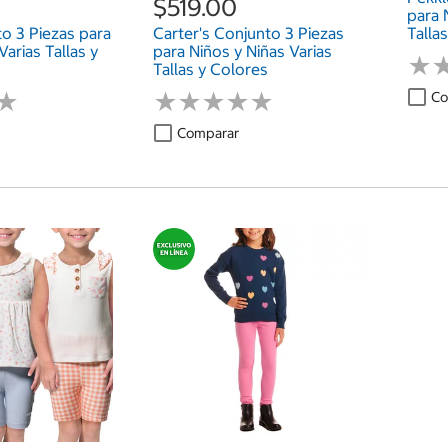
$519.00
para 
o 3 Piezas para
Carter's Conjunto 3 Piezas
Talla
Varias Tallas y
para Niños y Niñas Varias
★
★
Tallas y Colores
★
★
★
★
★
★
★
★
★
★
★
★
Co
Comparar