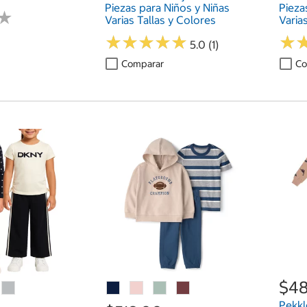
Piezas para Niños y Niñas
Pieza
★
★
Varias Tallas y Colores
Varia
★
★
★
★
★
★
★
★
★
★
★
★
5.0 (1)
Comparar
Co
$48
Pekkl