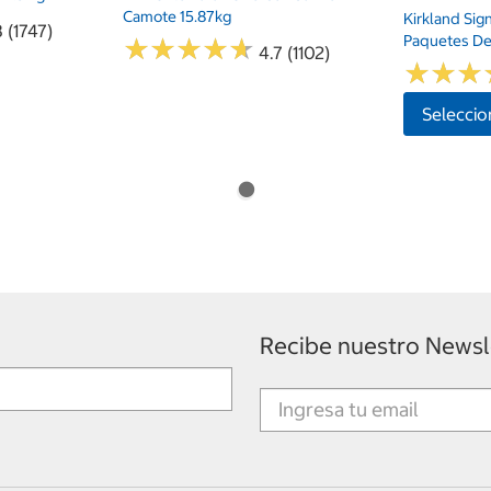
Camote 15.87kg
Kirkland Sig
 (1747)
Paquetes De
★
★
★
★
★
★
★
★
★
★
4.7 (1102)
★
★
★
★
★
★
Seleccio
Recibe nuestro Newsl