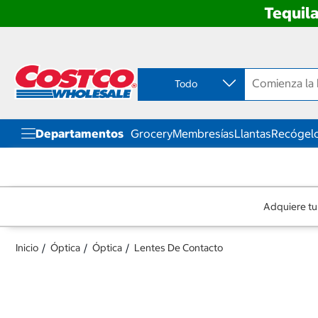
Tequila
Ir
Ir
directo
directo
al
al
contenido
menú
Todo
de
navegación
Departamentos
Grocery
Membresías
Llantas
Recógelo
Adquiere tu
Inicio
Óptica
Óptica
Lentes De Contacto