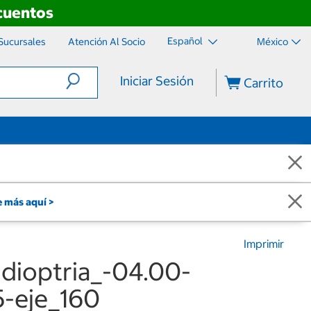
scuentos
Español
Sucursales
Atención Al Socio
México
Iniciar Sesión
Carrito
 más aquí >
Imprimir
 dioptria_-04.00-
25-eje_160