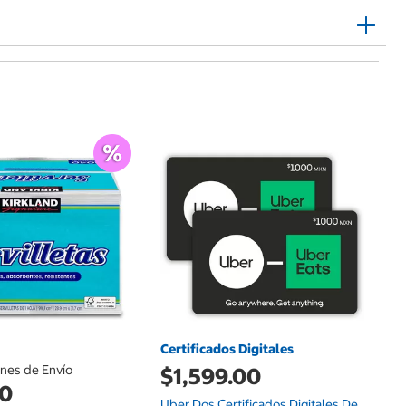
$
An
Pa
Va
Certificados Digitales
ones de Envío
$1,599.00
00
Uber Dos Certificados Digitales De