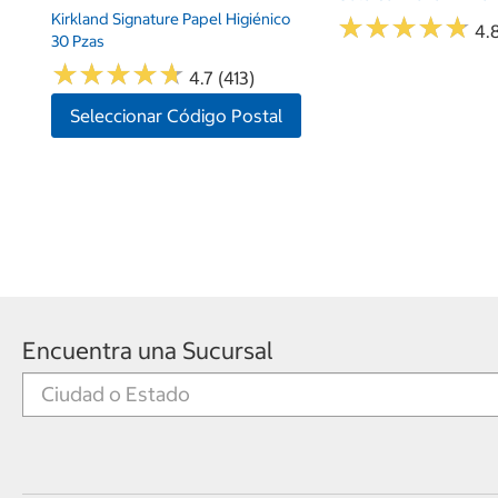
Kirkland Signature Papel Higiénico
★
★
★
★
★
★
★
★
★
★
4.8
30 Pzas
★
★
★
★
★
★
★
★
★
★
4.7 (413)
Seleccionar Código Postal
Encuentra una Sucursal