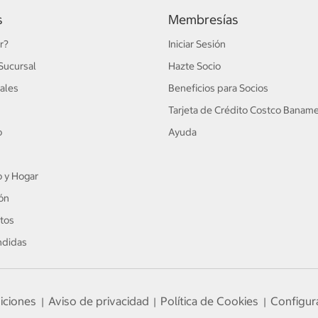
s
Membresías
r?
Iniciar Sesión
Sucursal
Hazte Socio
ales
Beneficios para Socios
Tarjeta de Crédito Costco Banam
o
Ayuda
 y Hogar
ón
tos
ndidas
iciones
Aviso de privacidad
Política de Cookies
Configur
|
|
|