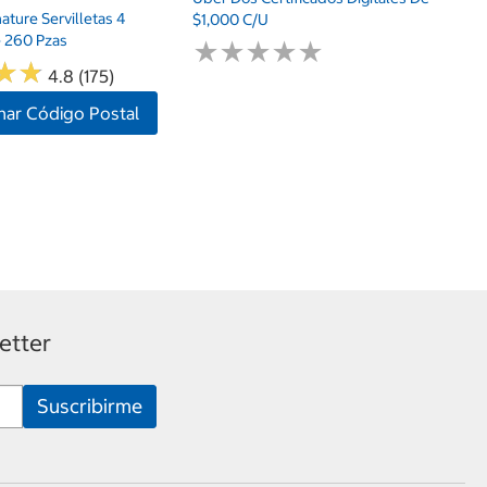
nature Servilletas 4
$1,000 C/u
 260 Pzas
★
★
★
★
★
★
★
★
★
★
★
★
★
★
4.8 (175)
nar Código Postal
etter