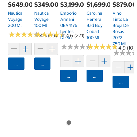
$649.00
$349.00
$3,199.00
$1,699.00
$879.00
Nautica
Nautica
Emporio
Carolina
Vino
Voyage
Voyage
Armani
Herrera
Tinto La
200 Ml
100 Ml
0EA4176
Bad Boy
Bruja De
Lentes
Cobalt
Rosas
★
★
★
★
★
★
★
★
★
★
★
★
★
★
★
★
★
★
★
★
4.5 (39)
4.6 (271)
De Sol
100 Ml
2022
750 Ml
★
★
★
★
★
★
★
★
★
★
★
★
★
★
★
★
★
★
★
★
4.9 (10)
★
★
★
★
★
★
Agregar
Agregar
Agregar
Agregar
Agrega