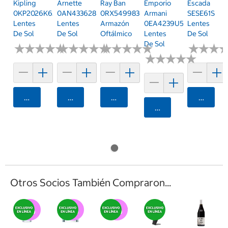
Kipling
Arnette
Ray Ban
Emporio
Escada
0KP2026K63355
0AN433628546R61
0RX54998361
Armani
SESE61S
Lentes
Lentes
Armazón
0EA4239U5017/255
Lentes
De Sol
De Sol
Oftálmico
Lentes
De Sol
De Sol
★
★
★
★
★
★
★
★
★
★
★
★
★
★
★
★
★
★
★
★
★
★
★
★
★
★
★
★
★
★
★
★
★
★
★
★
★
★
★
★
★
★
★
★
★
★
Agregar
Agregar
Agregar
Agrega
Agregar
Otros Socios También Compraron...