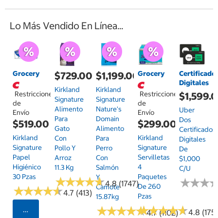
Lo Más Vendido En Línea...
Grocery
Grocery
Certificado
$729.00
$1,199.00
Digitales
Kirkland
Kirkland
Restricciones
Restricciones
$1,599.
Signature
Signature
de
de
Alimento
Nature's
Uber
Envío
Envío
Para
Domain
Dos
$519.00
$299.00
Gato
Alimento
Certificados
Kirkland
Kirkland
Con
Para
Digitales
Signature
Signature
Pollo Y
Perro
De
Papel
Servilletas
Arroz
Con
$1,000
Higiénico
4
11.3 Kg
Salmón
C/u
30 Pzas
Paquetes
Y
★
★
★
★
★
★
★
★
★
★
★
★
★
★
★
★
4.8 (1747)
De 260
Camote
★
★
★
★
★
★
★
★
★
★
4.7 (413)
Pzas
15.87kg
★
★
★
★
★
★
★
★
★
★
★
★
★
★
★
★
★
★
★
★
Seleccionar Código Postal
4.8 (175)
4.7 (1102)