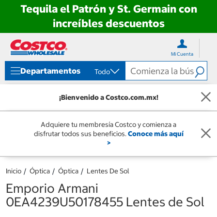
Tequila el Patrón y St. Germain con
increíbles descuentos
Ir
Ir
directo
directo
Mi Cuenta
al
al
contenido
menú
Departamentos
Todo
de
navegación
¡Bienvenido a Costco.com.mx!
Adquiere tu membresía Costco y comienza a
disfrutar todos sus beneficios.
Conoce más aquí
>
Inicio
Óptica
Óptica
Lentes De Sol
Emporio Armani
0EA4239U50178455 Lentes de Sol