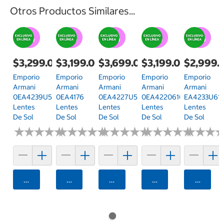
Otros Productos Similares...
$3,299.00
$3,199.00
$3,699.00
$3,199.00
$2,999.
Emporio
Emporio
Emporio
Emporio
Emporio
Armani
Armani
Armani
Armani
Armani
0EA4239U5017/255
0EA4176
0EA4227U50178756
0EA422061061154
EA4233U61
Lentes
Lentes
Lentes
Lentes
Lentes
De Sol
De Sol
De Sol
De Sol
De Sol
★
★
★
★
★
★
★
★
★
★
★
★
★
★
★
★
★
★
★
★
★
★
★
★
★
★
★
★
★
★
★
★
★
★
★
★
★
★
★
★
★
★
★
★
★
★
Agregar
Agregar
Agregar
Agregar
Agrega