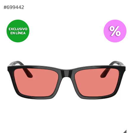
#
699442