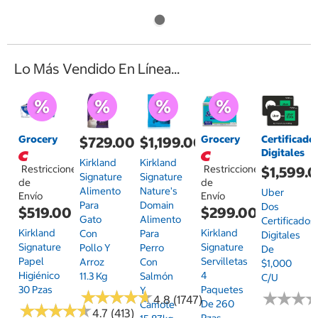
Lo Más Vendido En Línea...
Grocery
Grocery
Certificado
$729.00
$1,199.00
Digitales
Kirkland
Kirkland
Restricciones
Restricciones
$1,599.
Signature
Signature
de
de
Alimento
Nature's
Uber
Envío
Envío
Para
Domain
Dos
$519.00
$299.00
Gato
Alimento
Certificados
Kirkland
Kirkland
Con
Para
Digitales
Signature
Signature
Pollo Y
Perro
De
Papel
Servilletas
Arroz
Con
$1,000
Higiénico
4
11.3 Kg
Salmón
C/u
30 Pzas
Paquetes
Y
★
★
★
★
★
★
★
★
★
★
★
★
★
★
★
★
4.8 (1747)
De 260
Camote
★
★
★
★
★
★
★
★
★
★
4.7 (413)
Pzas