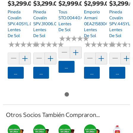
$3,299.00
$3,299.00
$2,999.00
$2,999.00
$3,299.
Pineda
Pineda
Tous
Emporio
Pineda
Covalin
Covalin
STO.00440.0SNA.52
Armani
Covalin
SPV.40SYL.0BLK.56
SPV.31006.0PUR.58
Lentes
0EA21583045/557
SPV.44SYL.
Lentes
Lentes
De Sol
Lentes
Lentes
De Sol
De Sol
De Sol
De Sol
★
★
★
★
★
★
★
★
★
★
★
★
★
★
★
★
★
★
★
★
★
★
★
★
★
★
★
★
★
★
★
★
★
★
★
★
★
★
★
★
★
★
★
★
★
★
Agregar
Agregar
Agregar
Agregar
Agrega
Otros Socios También Compraron...