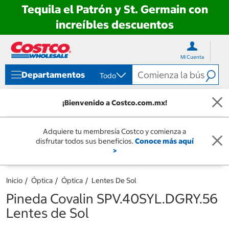
Tequila el Patrón y St. Germain con
increíbles descuentos
Ir
Ir
directo
directo
Mi Cuenta
al
al
contenido
menú
Departamentos
Todo
de
navegación
¡Bienvenido a Costco.com.mx!
Adquiere tu membresía Costco y comienza a
disfrutar todos sus beneficios.
Conoce más aquí
>
Inicio
Óptica
Óptica
Lentes De Sol
Pineda Covalin SPV.40SYL.DGRY.56
Lentes de Sol