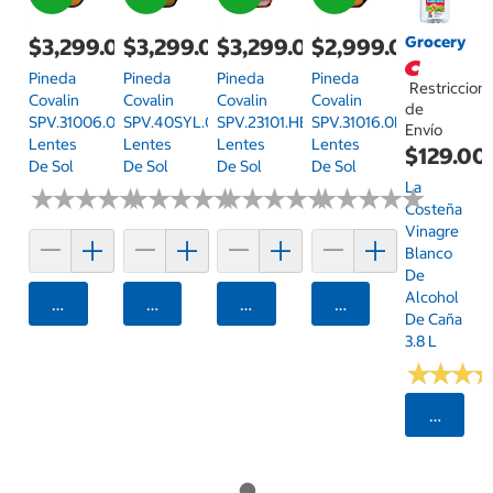
Grocery
$3,299.00
$3,299.00
$3,299.00
$2,999.00
Pineda
Pineda
Pineda
Pineda
Restriccion
Covalin
Covalin
Covalin
Covalin
de
SPV.31006.0PUR.58
SPV.40SYL.0BLK.56
SPV.23101.HBRN.55
SPV.31016.0DMI.54
Envío
Lentes
Lentes
Lentes
Lentes
$129.00
De Sol
De Sol
De Sol
De Sol
La
★
★
★
★
★
★
★
★
★
★
★
★
★
★
★
★
★
★
★
★
★
★
★
★
★
★
★
★
★
★
★
★
★
★
★
★
★
★
★
★
Costeña
Vinagre
Blanco
De
Alcohol
Agregar
Agregar
Agregar
Agregar
De Caña
3.8 L
★
★
★
★
★
★
Selecci