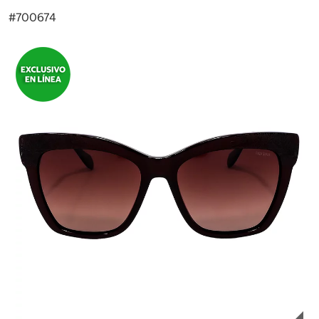
#
700674