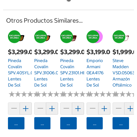
Otros Productos Similares...
$3,299.00
$3,299.00
$3,299.00
$3,199.00
$1,999.
Pineda
Pineda
Pineda
Emporio
Steve
Covalin
Covalin
Covalin
Armani
Madden
SPV.40SYL.0BLK.56
SPV.31006.0PUR.58
SPV.23101.HBRN.55
0EA4176
VSD.05063.
Lentes
Lentes
Lentes
Lentes
Armazón
De Sol
De Sol
De Sol
De Sol
Oftálmico
★
★
★
★
★
★
★
★
★
★
★
★
★
★
★
★
★
★
★
★
★
★
★
★
★
★
★
★
★
★
★
★
★
★
★
★
★
★
★
★
★
★
★
★
★
★
Agregar
Agregar
Agregar
Agregar
Agrega