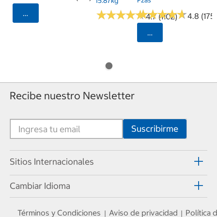
15.87kg
★
★
★
★
★
★
★
★
★
★
★
★
★
★
★
★
★
★
★
★
Seleccionar Código Postal
4.8 (175)
4.7 (1102)
Seleccionar Código
Recibe nuestro Newsletter
Sitios Internacionales
Cambiar Idioma
Términos y Condiciones
Aviso de privacidad
Política
|
|