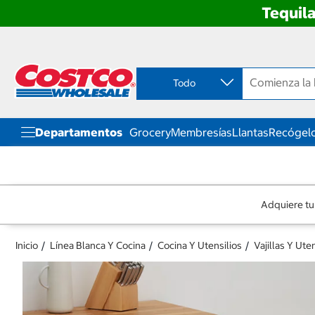
Tequila
Ir
Ir
directo
directo
al
al
contenido
menú
Todo
de
navegación
Departamentos
Grocery
Membresías
Llantas
Recógelo
Adquiere tu
Inicio
Línea Blanca Y Cocina
Cocina Y Utensilios
Vajillas Y Ute