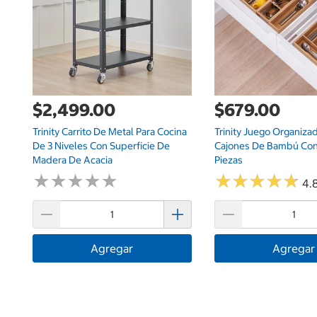
$2,499.00
$679.00
Trinity Carrito De Metal Para Cocina
Trinity Juego Organiza
De 3 Niveles Con Superficie De
Cajones De Bambú Con 
Madera De Acacia
Piezas
★
★
★
★
★
★
★
★
★
★
★
★
★
★
★
★
★
★
★
★
4.8
Agregar
Agregar