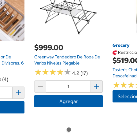
Grocery
$999.00
Restricci
dor De
Greenway Tendedero De Ropa De
$519.0
Divisores, 6
Varios Niveles Plegable
Taster's Cho
★
★
★
★
★
★
★
★
★
★
4.2 (17)
Descafeinad
 (4)
★
★
★
★
★
★
Seleccio
Agregar