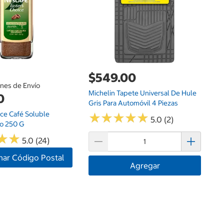
Sk
Fr
$549.00
ones de Envío
Michelin Tapete Universal De Hule
0
Gris Para Automóvil 4 Piezas
ice Café Soluble
★
★
★
★
★
★
★
★
★
★
5.0 (2)
o 250 G
★
★
★
★
5.0 (24)
nar Código Postal
Agregar