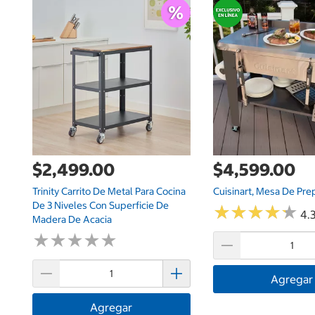
$2,499.00
$4,599.00
Trinity Carrito De Metal Para Cocina
Cuisinart, Mesa De Pre
De 3 Niveles Con Superficie De
★
★
★
★
★
★
★
★
★
★
4.3
Madera De Acacia
★
★
★
★
★
★
★
★
★
★
Agregar
Agregar