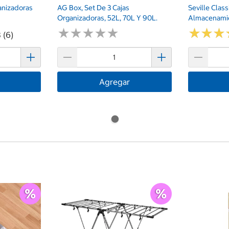
ganizadoras
AG Box, Set De 3 Cajas
Seville Clas
Organizadoras, 52L, 70L Y 90L.
Almacenami
★
★
★
★
★
★
★
★
★
★
★
★
★
★
★
★
 (6)
Agregar