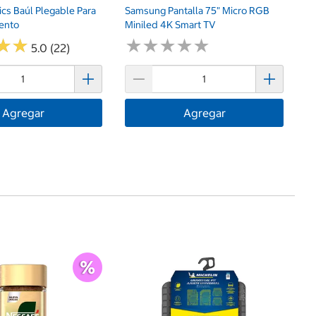
sics Baúl Plegable Para
Samsung Pantalla 75" Micro RGB
ento
Miniled 4K Smart TV
★
★
★
★
★
★
★
★
★
★
★
★
★
★
5.0 (22)
Agregar
Agregar
G
$