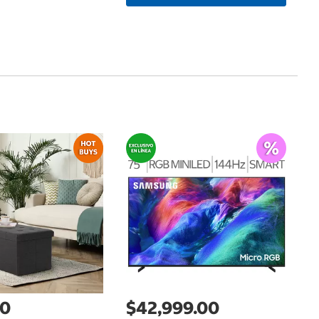
$
Me
Ma
A
00
$42,999.00