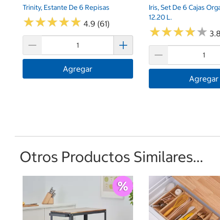
Trinity, Estante De 6 Repisas
Iris, Set De 6 Cajas Or
12.20 L.
★
★
★
★
★
★
★
★
★
★
4.9 (61)
★
★
★
★
★
★
★
★
★
★
3.8
Agregar
Agregar
Otros Productos Similares...