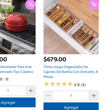
$
Me
Ma
A
.00
$679.00
 Ahumador Para Asar
Trinity Juego Organizador De
uminado Tipo Caldera
Cajones De Bambú Con Divisores, 6
Piezas
★
★
★
★
★
★
★
★
★
★
★
★
★
★
4.8 (4)
Agregar
Agregar