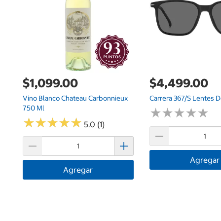
$1,099.00
$4,499.00
Vino Blanco Chateau Carbonnieux
Carrera 367/S Lentes D
750 Ml
★
★
★
★
★
★
★
★
★
★
★
★
★
★
★
★
★
★
★
★
5.0 (1)
Agregar
Agregar