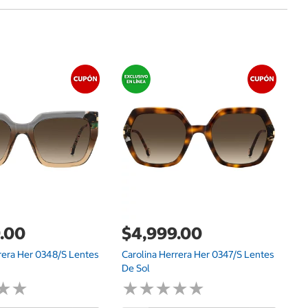
$
Ka
De
.00
$4,999.00
rera Her 0348/S Lentes
Carolina Herrera Her 0347/S Lentes
De Sol
★
★
★
★
★
★
★
★
★
★
★
★
★
★