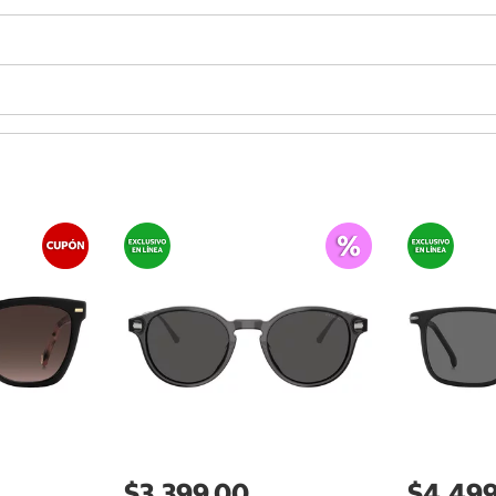
$3,399.00
$4,499