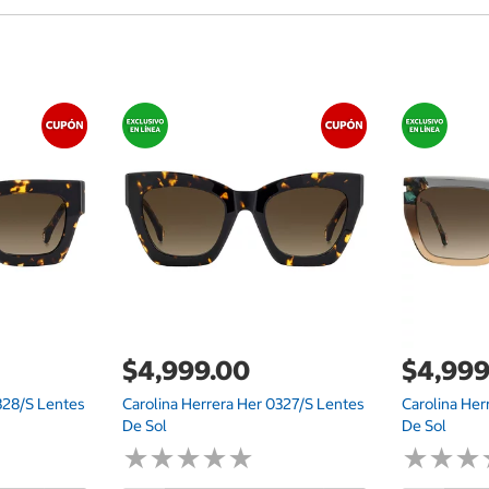
$4,999.00
$4,999
328/S Lentes
Carolina Herrera Her 0327/S Lentes
Carolina Her
De Sol
De Sol
★
★
★
★
★
★
★
★
★
★
★
★
★
★
★
★