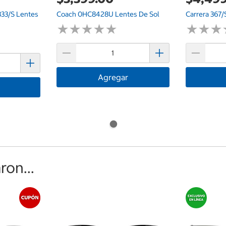
333/S Lentes
Coach 0HC8428U Lentes De Sol
Carrera 367/
★
★
★
★
★
★
★
★
★
★
★
★
★
★
★
★
Agregar
on...