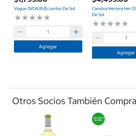
Vogue 0VO4353S Lentes De Sol
Carolina Herrera Her 0
De Sol
★
★
★
★
★
★
★
★
★
★
★
★
★
★
★
★
★
★
★
★
Agregar
Agregar
Otros Socios También Comprar