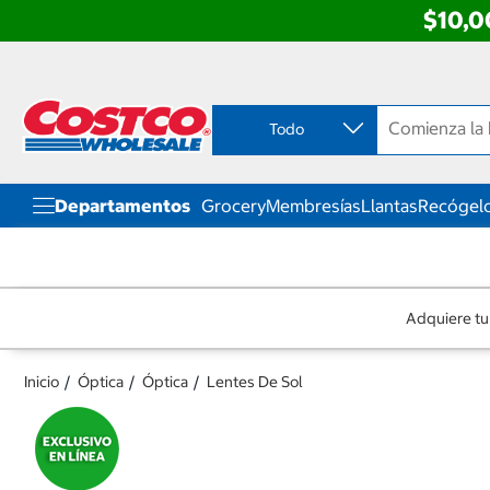
$10,0
Ir
Ir
directo
directo
al
al
contenido
menú
Todo
de
navegación
Departamentos
Grocery
Membresías
Llantas
Recógelo
Adquiere tu
Inicio
Óptica
Óptica
Lentes De Sol