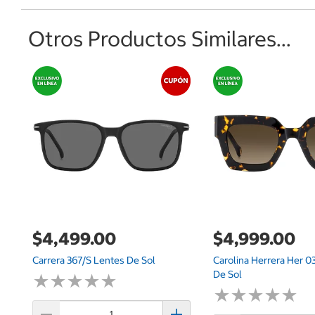
Otros Productos Similares...
$4,499.00
$4,999.00
Carrera 367/S Lentes De Sol
Carolina Herrera Her 0
De Sol
★
★
★
★
★
★
★
★
★
★
★
★
★
★
★
★
★
★
★
★