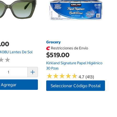
Grocery
.00
Restricciones de Envío
408U Lentes De Sol
$519.00
★
★
★
★
Kirkland Signature Papel Higiénico
30 Pzas
★
★
★
★
★
★
★
★
★
★
4.7 (413)
Agregar
Seleccionar Código Postal