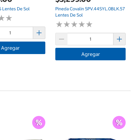
S Lentes De Sol
Pineda Covalin SPV.44SYL.0BLK.57
Lentes De Sol
★
★
★
★
★
★
★
★
★
★
★
★
★
★
Agregar
Agregar
$
Ra