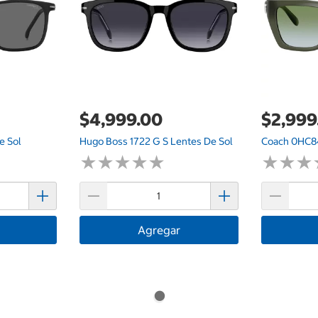
$4,999.00
$2,999
e Sol
Hugo Boss 1722 G S Lentes De Sol
Coach 0HC8
★
★
★
★
★
★
★
★
★
★
★
★
★
★
★
★
Agregar