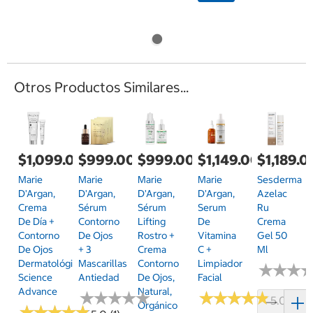
Otros Productos Similares...
$1,099.00
$999.00
$999.00
$1,149.00
$1,189.0
Marie
Marie
Marie
Marie
Sesderma
D'Argan,
D'Argan,
D'Argan,
D'Argan,
Azelac
Crema
Sérum
Sérum
Serum
Ru
De Día +
Contorno
Lifting
De
Crema
Contorno
De Ojos
Rostro +
Vitamina
Gel 50
De Ojos
+ 3
Crema
C +
Ml
Dermatológico
Mascarillas
Contorno
Limpiador
★
★
★
★
★
★
Science
Antiedad
De Ojos,
Facial
Advance
Natural,
★
★
★
★
★
★
★
★
★
★
★
★
★
★
★
★
★
★
★
★
5.0 (1)
Orgánico
★
★
★
★
★
★
★
★
★
★