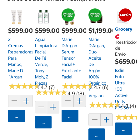
Grocery
$599.00
$599.00
$999.00
$1,199.00
2
Agua
Marie
Marie
Restriccion
Cremas
Limpiadora
D'Argan
D'Argan,
de
Reparadoras
Facial
Serum
Dúo
Envío
Para
De Té
Tensor
Aceite
$659.0
Manos,
Verde,
Facial+
De
Isdin
Marie D
Tony
Exfoliante
Argán
Foto
´Argan
Moly, 2
Facial
100%
Ultra
Piezas
Orgánico
★
★
★
★
★
★
★
★
★
★
★
★
★
★
★
★
★
★
★
★
4.7 (7)
4.7 (6)
100
Y
★
★
★
★
★
★
★
★
★
★
4.9 (18)
Active
Vegano
Unify
★
★
★
★
★
★
★
★
★
★
4.8 (4)
FPS 50+
★
★
★
★
★
★
Agregar
Agregar
Agregar
Selecci
Agregar