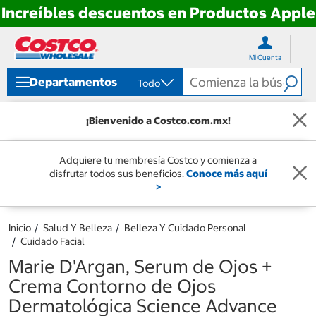
Increíbles descuentos en Productos Apple
Ir
Ir
directo
directo
Mi Cuenta
al
al
contenido
menú
Departamentos
Todo
de
navegación
¡Bienvenido a Costco.com.mx!
Adquiere tu membresía Costco y comienza a
disfrutar todos sus beneficios.
Conoce más aquí
>
Inicio
Salud Y Belleza
Belleza Y Cuidado Personal
Cuidado Facial
Marie D'Argan, Serum de Ojos +
Crema Contorno de Ojos
Dermatológica Science Advance