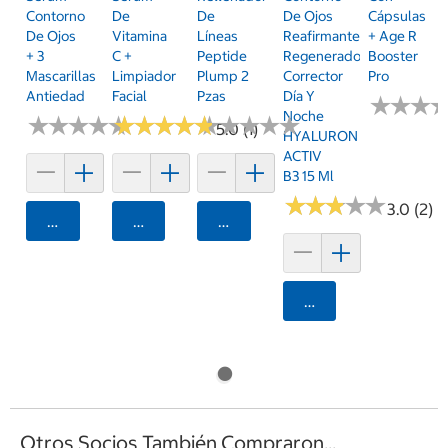
Contorno
De
De
De Ojos
Cápsulas
De Ojos
Vitamina
Líneas
Reafirmante,
+ Age R
+ 3
C +
Peptide
Regenerador,
Booster
Mascarillas
Limpiador
Plump 2
Corrector
Pro
Antiedad
Facial
Pzas
Día Y
★
★
★
★
★
★
Noche
★
★
★
★
★
★
★
★
★
★
★
★
★
★
★
★
★
★
★
★
★
★
★
★
★
★
★
★
★
★
5.0 (1)
HYALURON
ACTIV
B3 15 Ml
★
★
★
★
★
★
★
★
★
★
3.0 (2)
Agregar
Agregar
Agregar
Agregar
Otros Socios También Compraron...