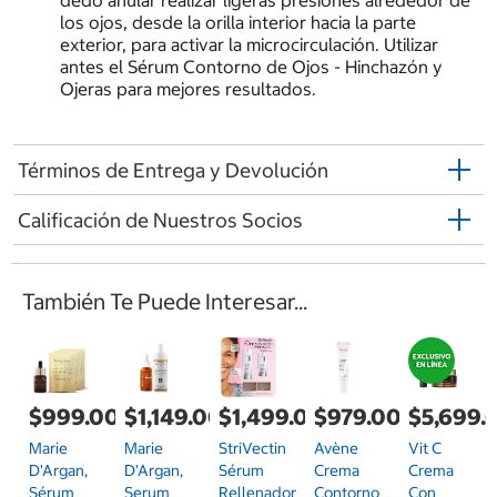
dedo anular realizar ligeras presiones alrededor de
los ojos, desde la orilla interior hacia la parte
exterior, para activar la microcirculación. Utilizar
antes el Sérum Contorno de Ojos - Hinchazón y
Ojeras para mejores resultados.
Términos de Entrega y Devolución
Calificación de Nuestros Socios
También Te Puede Interesar...
$999.00
$1,149.00
$1,499.00
$979.00
$5,699.
Marie
Marie
StriVectin
Avène
Vit C
D'Argan,
D'Argan,
Sérum
Crema
Crema
Sérum
Serum
Rellenador
Contorno
Con