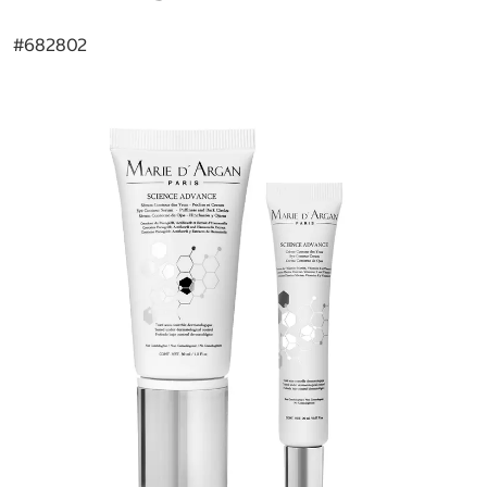
#
682802