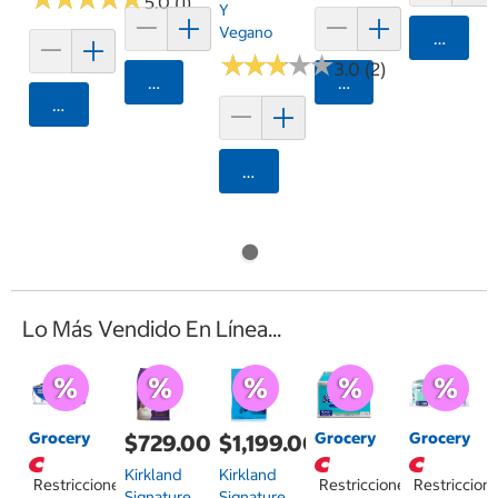
5.0 (1)
Y
Vegano
Agrega
★
★
★
★
★
★
★
★
★
★
3.0 (2)
Agregar
Agregar
Agregar
Agregar
Lo Más Vendido En Línea...
Grocery
Grocery
Grocery
$729.00
$1,199.00
Kirkland
Kirkland
Restricciones
Restricciones
Restriccion
Signature
Signature