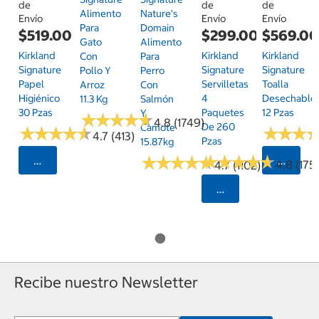
de
de
de
Alimento
Nature's
Envío
Envío
Envío
Para
Domain
$519.00
$299.00
$569.0
Gato
Alimento
Kirkland
Kirkland
Kirkland
Con
Para
Signature
Signature
Signature
Pollo Y
Perro
Papel
Servilletas
Toalla
Arroz
Con
Higiénico
4
Desechable
11.3 Kg
Salmón
30 Pzas
Paquetes
12 Pzas
Y
★
★
★
★
★
★
★
★
★
★
4.8 (1749)
De 260
Camote
★
★
★
★
★
★
★
★
★
★
★
★
★
★
★
★
4.7 (413)
Pzas
15.87kg
★
★
★
★
★
★
★
★
★
★
★
★
★
★
★
★
★
★
★
★
Seleccionar Código Postal
Selecci
4.8 (175)
4.7 (1102)
Seleccionar Código
Recibe nuestro Newsletter