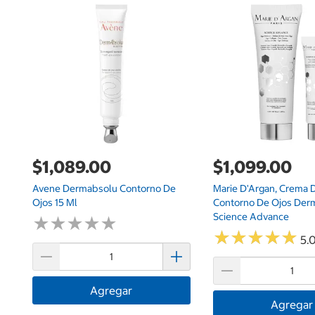
$1,089.00
$1,099.00
Avene Dermabsolu Contorno De
Marie D'Argan, Crema D
Ojos 15 Ml
Contorno De Ojos Der
Science Advance
★
★
★
★
★
★
★
★
★
★
★
★
★
★
★
★
★
★
★
★
5.0
Agregar
Agregar