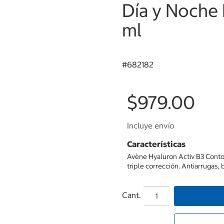
Día y Noche
ml
#
682182
$979.00
Incluye envío
Características
Avène Hyaluron Activ B3 Conto
triple corrección. Antiarrugas, 
Cant.