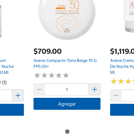
$709.00
$1,119.
rum
Avene Compacto Tono Beige 10 G
Avène Crema 
Y Noche
FPS 50+
De Noche Hy
0 Ml
Ml
★
★
★
★
★
★
★
★
★
★
★
★
★
★
★
★
 (1)
Agregar