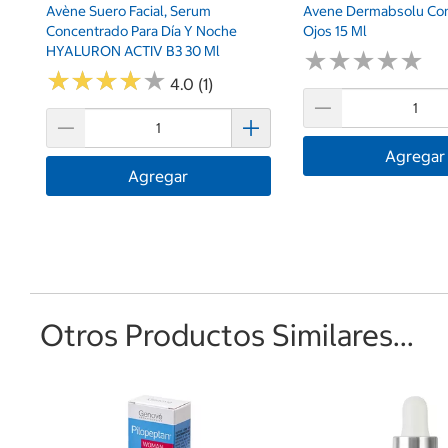
Avène Suero Facial, Serum
Avene Dermabsolu Co
Concentrado Para Día Y Noche
Ojos 15 Ml
HYALURON ACTIV B3 30 Ml
★
★
★
★
★
★
★
★
★
★
★
★
★
★
★
★
★
★
★
★
4.0 (1)
Agregar
Agregar
Otros Productos Similares...