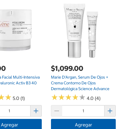
$
Ce
Fa
00
$1,099.00
Facial Multi-Intensiva
Marie D'Argan, Serum De Ojos +
aluronic Activ B3 40
Crema Contorno De Ojos
Dermatológica Science Advance
★
★
★
★
★
★
★
★
★
★
★
★
★
★
5.0 (1)
4.0 (4)
Agregar
Agregar