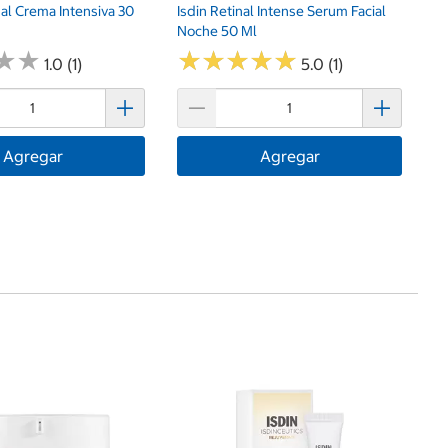
al Crema Intensiva 30
Isdin Retinal Intense Serum Facial
Noche 50 Ml
★
★
★
★
★
★
★
★
★
★
★
★
★
★
1.0 (1)
5.0 (1)
Agregar
Agregar
$
Av
D