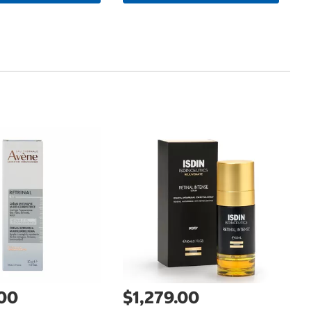
$
X
M
C
.00
$1,279.00