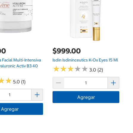
00
$999.00
Facial Multi-Intensiva
Isdin Isdininceutics K-Ox Eyes 15 Ml
aluronic Activ B3 40
★
★
★
★
★
★
★
★
★
★
3.0 (2)
★
★
★
★
5.0 (1)
Agregar
Agregar