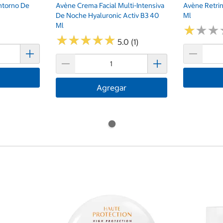
ntorno De
Avène Crema Facial Multi-Intensiva
Avène Retrin
De Noche Hyaluronic Activ B3 40
Ml
Ml
★
★
★
★
★
★
★
★
★
★
★
★
★
★
★
★
5.0 (1)
Agregar