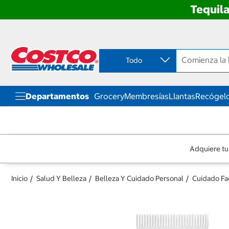
Tequila
Ir
Ir
directo
directo
al
al
contenido
menú
Todo
de
navegación
Departamentos
Grocery
Membresías
Llantas
Recógelo
Adquiere tu
Inicio
Salud Y Belleza
Belleza Y Cuidado Personal
Cuidado Fac