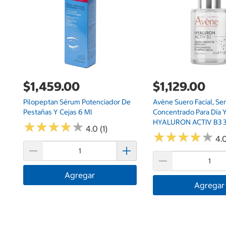
$1,459.00
$1,129.00
Pilopeptan Sérum Potenciador De
Avène Suero Facial, Se
Pestañas Y Cejas 6 Ml
Concentrado Para Día 
HYALURON ACTIV B3 3
★
★
★
★
★
★
★
★
★
★
4.0 (1)
★
★
★
★
★
★
★
★
★
★
4.0
Agregar
Agregar