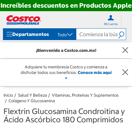
Increíbles descuentos en Productos Apple
Ir
Ir
directo
directo
Mi Cuenta
al
al
contenido
menú
Departamentos
Todo
de
navegación
¡Bienvenido a Costco.com.mx!
Adquiere tu membresía Costco y comienza a
disfrutar todos sus beneficios.
Conoce más aquí
>
Inicio
Salud Y Belleza
Vitaminas, Proteínas Y Suplementos
Colágeno Y Glucosamina
Flextrin Glucosamina Condroitina y
Ácido Ascórbico 180 Comprimidos