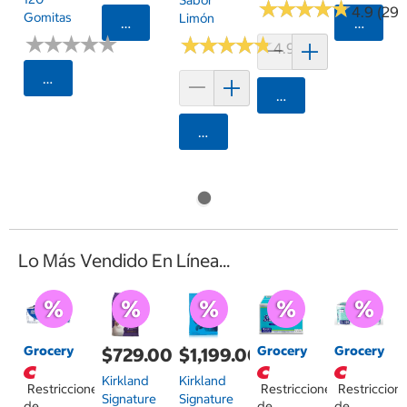
Sabor
★
★
★
★
★
★
★
★
★
★
4.9 (29)
Gomitas
Limón
Agregar
Agrega
★
★
★
★
★
★
★
★
★
★
★
★
★
★
★
★
★
★
★
★
4.9 (16)
Seleccionar Código Postal
Agregar
Agregar
Lo Más Vendido En Línea...
Grocery
Grocery
Grocery
$729.00
$1,199.00
Kirkland
Kirkland
Restricciones
Restricciones
Restriccion
Signature
Signature
de
de
de