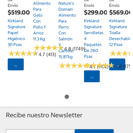
Alimento
Nature's
Envío
Envío
Envío
Para
Domain
$519.00
$299.00
$569.0
Gato
Alimento
Kirkland
Kirkland
Kirkland
Con
Para
Signature
Signature
Signature
Pollo Y
Perro
Papel
Servilletas
Toalla
Arroz
Con
Higiénico
4
Desechable
11.3 Kg
Salmón
30 Pzas
Paquetes
12 Pzas
Y
★
★
★
★
★
★
★
★
★
★
4.8 (1749)
De 260
Camote
★
★
★
★
★
★
★
★
★
★
★
★
★
★
★
★
4.7 (413)
Pzas
15.87kg
★
★
★
★
★
★
★
★
★
★
★
★
★
★
★
★
★
★
★
★
Seleccionar Código Postal
Selecci
4.8 (175)
4.7 (1102)
Seleccionar Código
Recibe nuestro Newsletter