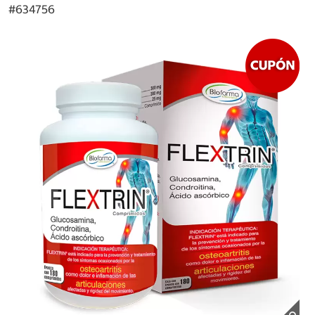
#
634756