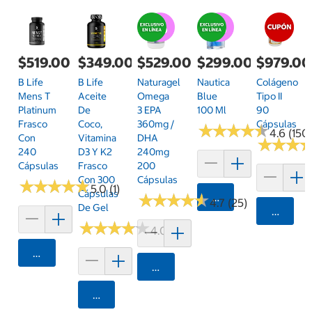
$519.00
$349.00
$529.00
$299.00
$979.00
B Life
B Life
Naturagel
Nautica
Colágeno
Mens T
Aceite
Omega
Blue
Tipo II
Platinum
De
3 EPA
100 Ml
90
Frasco
Coco,
360mg /
Cápsulas
★
★
★
★
★
★
★
★
★
★
4.6 (150
Con
Vitamina
DHA
★
★
★
★
★
★
240
D3 Y K2
240mg
Cápsulas
Frasco
200
Con 300
Cápsulas
★
★
★
★
★
★
★
★
★
★
5.0 (1)
Cápsulas
★
★
★
★
★
★
★
★
★
★
Agregar
4.7 (25)
De Gel
Agrega
★
★
★
★
★
★
★
★
★
★
4.0 (5)
Agregar
Agregar
Agregar