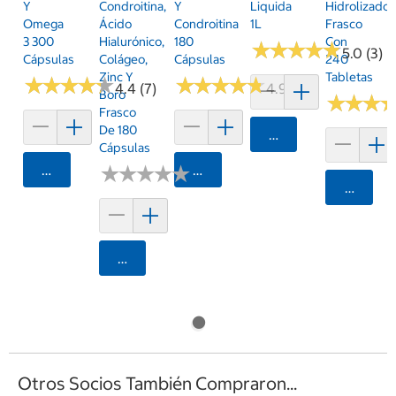
Y
Condroitina,
Y
Liquida
Hidrolizado
Omega
Ácido
Condroitina
1L
Frasco
3 300
Hialurónico,
180
Con
★
★
★
★
★
★
★
★
★
★
5.0 (3)
Cápsulas
Colágeo,
Cápsulas
240
Zinc Y
Tabletas
★
★
★
★
★
★
★
★
★
★
★
★
★
★
★
★
★
★
★
★
4.4 (7)
4.9 (10)
Boro
★
★
★
★
★
★
Frasco
De 180
Agregar
Cápsulas
Agregar
★
★
★
★
★
★
★
★
★
★
Agregar
Agrega
Agregar
Otros Socios También Compraron...