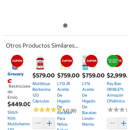
Otros Productos Similares...
Grocery
$759.00
$579.00
$759.00
$2,999.
LYSI
Multiblue
LYSI JR
Ray Ban
Restricciones
Aceite
Berberina
Aceite
0RX6375
de
De
120
De
Armazón
Envío
Higado
Cápsulas
Higado
Oftálmico
$449.00
De
De
★
★
★
★
★
★
★
★
★
★
★
★
★
★
★
★
5.0 (8)
Stitch
Bacalao
Bacalao
Kids
Limón-
Para
Multivitaminas
Menta
Niños
120