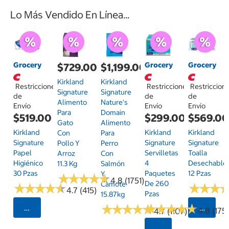
Lo Más Vendido En Línea...
Grocery
Grocery
Grocery
$729.00
$1,199.00
Kirkland
Kirkland
Restricciones
Restricciones
Restriccion
Signature
Signature
de
de
de
Alimento
Nature's
Envío
Envío
Envío
Para
Domain
$519.00
$299.00
$569.0
Gato
Alimento
Kirkland
Kirkland
Kirkland
Con
Para
Signature
Signature
Signature
Pollo Y
Perro
Papel
Servilletas
Toalla
Arroz
Con
Higiénico
4
Desechable
11.3 Kg
Salmón
30 Pzas
Paquetes
12 Pzas
Y
★
★
★
★
★
★
★
★
★
★
4.8 (1751)
De 260
Camote
★
★
★
★
★
★
★
★
★
★
★
★
★
★
★
★
4.7 (415)
Pzas
15.87kg
★
★
★
★
★
★
★
★
★
★
★
★
★
★
★
★
★
★
★
★
Seleccionar Código Postal
Selecci
4.8 (175)
4.7 (1107)
Seleccionar Código