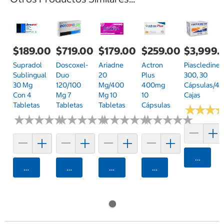
$189.00
$719.00
$179.00
$259.00
$3,999.
Supradol
Doscoxel-
Ariadne
Actron
Piascledine
Sublingual
Duo
20
Plus
300, 30
30 Mg
120/100
Mg/400
400mg
Cápsulas/4
Con 4
Mg 7
Mg 10
10
Cajas
Tabletas
Tabletas
Tabletas
Cápsulas
★
★
★
★
★
★
★
★
★
★
★
★
★
★
★
★
★
★
★
★
★
★
★
★
★
★
★
★
★
★
★
★
★
★
★
★
★
★
★
★
★
★
★
★
★
★
Agrega
Agregar
Agregar
Agregar
Agregar