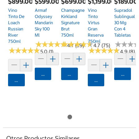
$899.00
$599.00
$699.00
$1,199.00
$189.00
Vino
Armaf
Champagne
Vino
Supradol
Tinto De
Odyssey
Kirkland
Tinto
Sublingual
Loach
Mandarin
Signature
Virtus
30 Mg
Russian
Sky 100
Brut
Gran
Con 4
River
Ml
750ml
Reserva
Tabletas
750ml
750ml
★
★
★
★
★
★
★
★
★
★
★
★
★
★
★
★
★
★
★
★
★
★
★
★
★
★
4.7 (39)
4.7 (75)
★
★
★
★
★
★
★
★
★
★
★
★
★
★
★
★
★
★
★
★
5.0 (1)
4.9 (8)
Agregar
Agregar
Agrega
Agregar
Agregar
Otros Productos Similares...