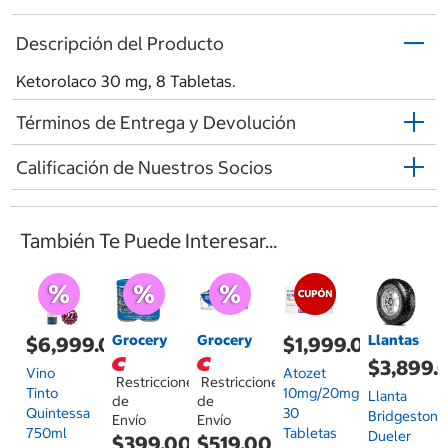
Descripción del Producto
Ketorolaco 30 mg, 8 Tabletas.
Términos de Entrega y Devolución
Calificación de Nuestros Socios
También Te Puede Interesar...
Grocery
Grocery
Llantas
$6,999.00
$1,999.00
$3,899.
Vino
Atozet
Restricciones
Restricciones
Tinto
10mg/20mg
Llanta
de
de
Quintessa
30
Bridgestone
Envío
Envío
750ml
Tabletas
Dueler
$399.00
$519.00