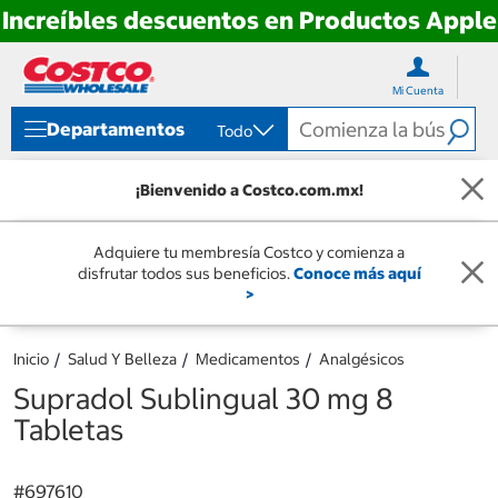
Increíbles descuentos en Productos Apple
Ir
Ir
directo
directo
Mi Cuenta
al
al
contenido
menú
Departamentos
Todo
de
navegación
¡Bienvenido a Costco.com.mx!
Adquiere tu membresía Costco y comienza a
disfrutar todos sus beneficios.
Conoce más aquí
>
Inicio
Salud Y Belleza
Medicamentos
Analgésicos
Supradol Sublingual 30 mg 8
Tabletas
#
697610