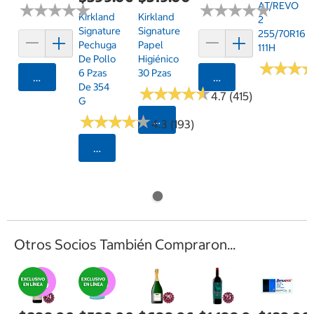
AT/REVO
★
★
★
★
★
★
★
★
★
★
★
★
★
★
★
★
★
★
★
★
Kirkland
Kirkland
2
Signature
Signature
255/70R16
Pechuga
Papel
111H
De Pollo
Higiénico
★
★
★
★
★
★
6 Pzas
30 Pzas
Agregar
Agregar
De 354
★
★
★
★
★
★
★
★
★
★
4.7 (415)
G
★
★
★
★
★
★
★
★
★
★
Seleccionar Código Postal
4.3 (193)
Seleccionar Código Postal
Otros Socios También Compraron...