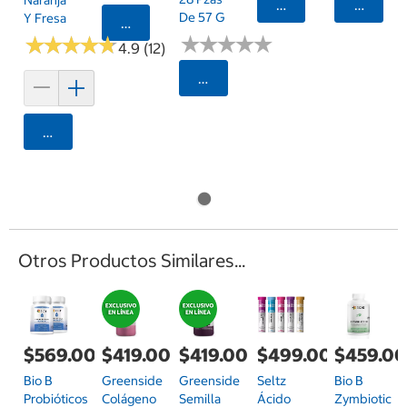
Naranja
Agregar
Agrega
De 57 G
Y Fresa
Agregar
★
★
★
★
★
★
★
★
★
★
★
★
★
★
★
★
★
★
★
★
4.9 (12)
Seleccionar Código Postal
Agregar
Otros Productos Similares...
$569.00
$419.00
$419.00
$499.00
$459.0
Bio B
Greenside
Greenside
Seltz
Bio B
Probióticos
Colágeno
Semilla
Ácido
Zymbiotic