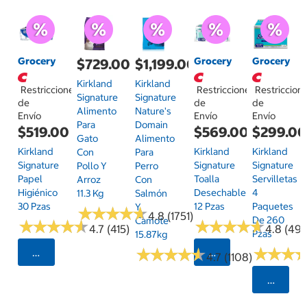
Grocery
Grocery
Grocery
$729.00
$1,199.00
Kirkland
Kirkland
Restricciones
Restricciones
Restriccion
Signature
Signature
de
de
de
Alimento
Nature's
Envío
Envío
Envío
Para
Domain
$519.00
$569.00
$299.0
Gato
Alimento
Kirkland
Kirkland
Kirkland
Con
Para
Signature
Signature
Signature
Pollo Y
Perro
Papel
Toalla
Servilletas
Arroz
Con
Higiénico
Desechable
4
11.3 Kg
Salmón
30 Pzas
12 Pzas
Paquetes
Y
★
★
★
★
★
★
★
★
★
★
4.8 (1751)
De 260
Camote
★
★
★
★
★
★
★
★
★
★
★
★
★
★
★
★
★
★
★
★
4.7 (415)
4.8 (497
Pzas
15.87kg
★
★
★
★
★
★
★
★
★
★
★
★
★
★
★
★
Seleccionar Código Postal
Seleccionar Código
4.7 (1108)
Selecci