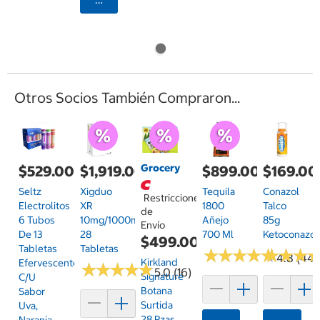
Otros Socios También Compraron...
Grocery
$529.00
$1,919.00
$899.00
$169.00
Seltz
Xigduo
Tequila
Conazol
Restricciones
Electrolitos
XR
1800
Talco
de
6 Tubos
10mg/1000mg
Añejo
85g
Envío
De 13
28
700 Ml
Ketoconazol
$499.00
Tabletas
Tabletas
★
★
★
★
★
★
★
★
★
★
★
★
★
★
★
★
4.8 (44)
Kirkland
Efervescentes
★
★
★
★
★
★
★
★
★
★
5.0 (16)
Signature
C/u
Botana
Sabor
Surtida
Uva,
28 Pzas