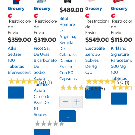
Grocery
Grocery
Grocery
Grocery
$489.00
Bitol
Restricciones
Restricciones
Restricciones
Restriccion
Hombre
de
de
de
de
L-
Envío
Envío
Envío
Envío
Arginina,
$359.00
$319.00
$549.00
$115.00
Semilla
Alka
Picot Sal
Electrolife
Kirkland
De
Seltzer
De Uvas
Zero 36
Signature
Calabaza,
100
Bicarbonato
Sobres
Paracetamol
Damiana.
Tabletas
De
De 4g
500 Mg
Frasco
Efervescentes
Sodio,
C/u
100
Con 60
Ácido
Tabletas
Capsulas
★
★
★
★
★
★
★
★
★
★
★
★
★
★
★
★
★
★
★
★
5.0 (1)
5.0 (1)
Tarárico,
★
★
★
★
★
★
★
★
★
★
★
★
★
★
★
★
4.5 (6)
Ácido
Seleccionar Código Postal
Seleccionar Código
Cítrico 6
Selecci
Pzas De
10
Sobres
Agregar
★
★
★
★
★
★
★
★
★
★
Seleccionar Código Postal