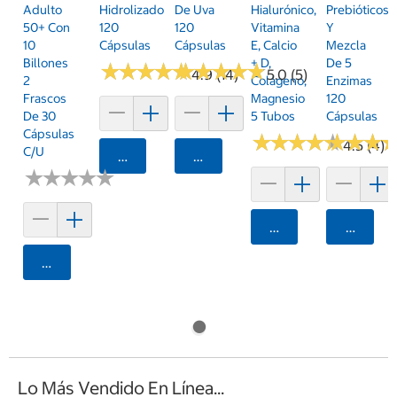
Adulto
Hidrolizado
De Uva
Hialurónico,
Prebióticos
50+ Con
120
120
Vitamina
Y
10
Cápsulas
Cápsulas
E, Calcio
Mezcla
Billones
+ D,
De 5
★
★
★
★
★
★
★
★
★
★
★
★
★
★
★
★
★
★
★
★
4.9 (14)
5.0 (5)
2
Colágeno,
Enzimas
Frascos
Magnesio
120
De 30
5 Tubos
Cápsulas
Cápsulas
★
★
★
★
★
★
★
★
★
★
★
★
★
★
★
★
4.5 (4)
C/u
Agregar
Agregar
★
★
★
★
★
★
★
★
★
★
Agregar
Agrega
Agregar
Lo Más Vendido En Línea...