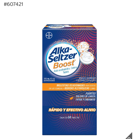
#
607421