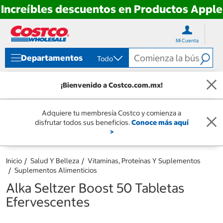
Increíbles descuentos en Productos Apple
Ir
Ir
directo
directo
Mi Cuenta
al
al
contenido
menú
Departamentos
Todo
de
navegación
¡Bienvenido a Costco.com.mx!
Adquiere tu membresía Costco y comienza a
disfrutar todos sus beneficios.
Conoce más aquí
>
Inicio
Salud Y Belleza
Vitaminas, Proteínas Y Suplementos
Suplementos Alimenticios
Alka Seltzer Boost 50 Tabletas
Efervescentes