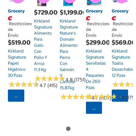
Grocery
Grocery
Grocery
$729.00
$1,199.00
Kirkland
Kirkland
Restricciones
Restricciones
Restriccion
Signature
Signature
de
de
de
Alimento
Nature's
Envío
Envío
Envío
Para
Domain
$519.00
$299.00
$569.0
Gato
Alimento
Kirkland
Kirkland
Kirkland
Con
Para
Signature
Signature
Signature
Pollo Y
Perro
Papel
Servilletas
Toalla
Arroz
Con
Higiénico
4
Desechable
11.3 Kg
Salmón
30 Pzas
Paquetes
12 Pzas
Y
★
★
★
★
★
★
★
★
★
★
4.8 (1751)
De 260
Camote
★
★
★
★
★
★
★
★
★
★
★
★
★
★
★
★
4.7 (415)
Pzas
15.87kg
★
★
★
★
★
★
★
★
★
★
★
★
★
★
★
★
★
★
★
★
Seleccionar Código Postal
Selecci
4.8 (175)
4.7 (1107)
Seleccionar Código