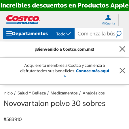
Increíbles descuentos en Productos Apple
Ir
Ir
directo
directo
Mi Cuenta
al
al
contenido
menú
Departamentos
Todo
de
navegación
¡Bienvenido a Costco.com.mx!
Adquiere tu membresía Costco y comienza a
disfrutar todos sus beneficios.
Conoce más aquí
>
Inicio
Salud Y Belleza
Medicamentos
Analgésicos
Novovartalon polvo 30 sobres
#
583910