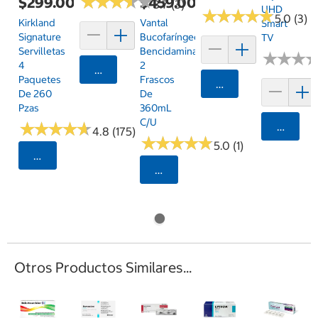
★
★
★
★
★
★
★
★
★
★
$299.00
$459.00
3.7 (3)
UHD
★
★
★
★
★
★
★
★
★
★
5.0 (3)
Kirkland
Vantal
Smart
Signature
Bucofaríngeo,
TV
Servilletas
Bencidamina
★
★
★
★
★
★
4
2
Agregar
Paquetes
Frascos
Agregar
De 260
De
Pzas
360mL
C/u
★
★
★
★
★
★
★
★
★
★
Agrega
4.8 (175)
★
★
★
★
★
★
★
★
★
★
5.0 (1)
Seleccionar Código Postal
Seleccionar Código Postal
Otros Productos Similares...