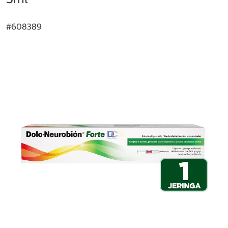
#
608389