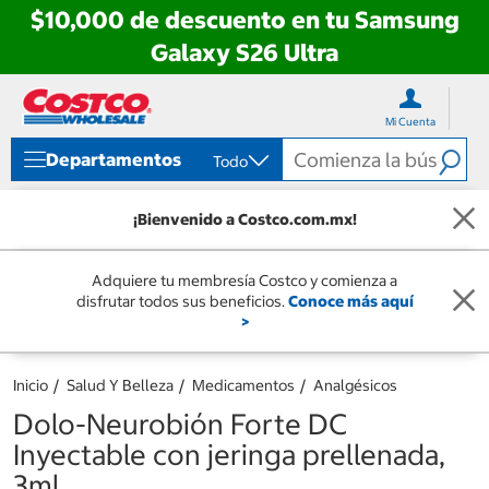
$10,000 de descuento en tu Samsung
Galaxy S26 Ultra
Ir
Ir
directo
directo
Mi Cuenta
al
al
contenido
menú
Departamentos
Todo
de
navegación
¡Bienvenido a Costco.com.mx!
Adquiere tu membresía Costco y comienza a
disfrutar todos sus beneficios.
Conoce más aquí
>
Inicio
Salud Y Belleza
Medicamentos
Analgésicos
Dolo-Neurobión Forte DC
Inyectable con jeringa prellenada,
3ml