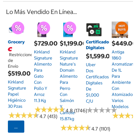
Lo Más Vendido En Línea...
Grocery
Certificados
$729.00
$1,199.00
$449.0
Digitales
Kirkland
Kirkland
Antiga
Restricciones
$1,599.00
Signature
Signature
1860
de
Alimento
Nature's
Aromatizant
Uber
Envío
Para
Domain
De 1L
Dos
$519.00
Gato
Alimento
Para
Certificados
Kirkland
Con
Para
Ambiente
Digitales
Signature
Pollo Y
Perro
Con
De
Papel
Arroz
Con
Atomizador,
$1,000
Higiénico
11.3 Kg
Salmón
Varios
C/u
30 Pzas
Y
Modelos
★
★
★
★
★
★
★
★
★
★
★
★
★
★
★
★
★
★
★
★
4.8 (1746)
Camote
★
★
★
★
★
★
★
★
★
★
★
★
★
★
★
★
4.7 (413)
15.87kg
★
★
★
★
★
★
★
★
★
★
Seleccionar Código Postal
4.7 (1101)