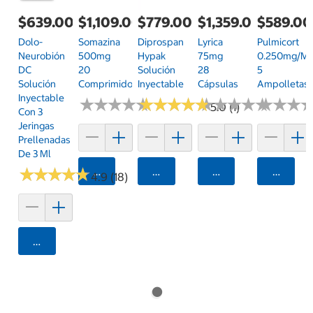
$639.00
$1,109.00
$779.00
$1,359.00
$589.00
Dolo-
Somazina
Diprospan
Lyrica
Pulmicort
Neurobión
500mg
Hypak
75mg
0.250mg/ml
DC
20
Solución
28
5
Solución
Comprimidos
Inyectable
Cápsulas
Ampolletas
Inyectable
★
★
★
★
★
★
★
★
★
★
★
★
★
★
★
★
★
★
★
★
★
★
★
★
★
★
★
★
★
★
★
★
★
★
★
★
5.0 (1)
Con 3
Jeringas
Prellenadas
De 3 Ml
★
★
★
★
★
★
★
★
★
★
Agregar
Agregar
Agregar
Agrega
4.9 (18)
Agregar