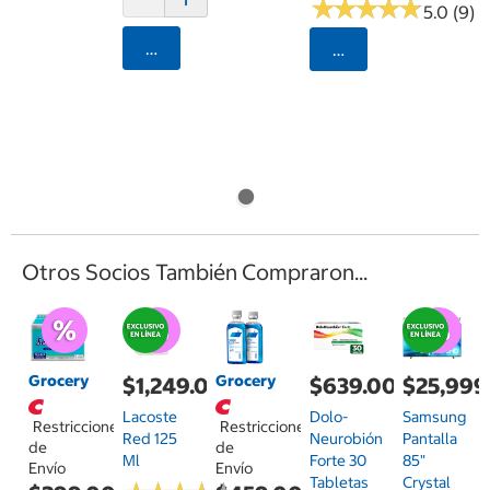
★
★
★
★
★
★
★
★
★
★
5.0 (9)
Agregar
Seleccionar Código
Otros Socios También Compraron...
Grocery
Grocery
$1,249.00
$639.00
$25,999
Lacoste
Dolo-
Samsung
Restricciones
Restricciones
Red 125
Neurobión
Pantalla
de
de
Ml
Forte 30
85"
Envío
Envío
Tabletas
Crystal