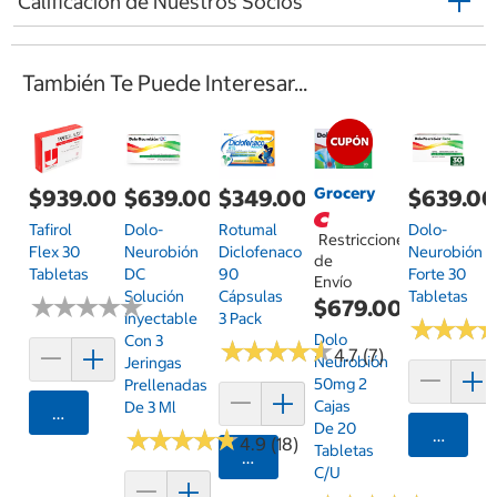
Calificación de Nuestros Socios
También Te Puede Interesar...
Grocery
$939.00
$639.00
$349.00
$639.0
Tafirol
Dolo-
Rotumal
Dolo-
Restricciones
Flex 30
Neurobión
Diclofenaco
Neurobión
de
Tabletas
DC
90
Forte 30
Envío
Solución
Cápsulas
Tabletas
★
★
★
★
★
★
★
★
★
★
$679.00
Inyectable
3 Pack
★
★
★
★
★
★
Dolo
Con 3
★
★
★
★
★
★
★
★
★
★
4.7 (7)
Neurobión
Jeringas
50mg 2
Prellenadas
Cajas
De 3 Ml
Agregar
De 20
★
★
★
★
★
★
★
★
★
★
Agrega
4.9 (18)
Tabletas
Agregar
C/u