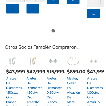
Agregar
Agregar
Agrega
Otros Socios También Compraron...
$43,999.00
$42,999.00
$15,999.00
$859.00
$43,999
Aretes
Aretes
Aretes
Mayfer,
Aretes
De
De
De
Collar
De
Diamantes,
Diamantes,
Diamantes
En
Diamantes
1.50ctw,
1.50ctw,
0.50ctw,
Aleación
1.00ctw,
Oro
Oro
Oro
De
Oro
Blanco
Amarillo
Blanco
Metal,
Amarillo