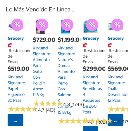
Lo Más Vendido En Línea...
Grocery
Grocery
Grocery
$729.00
$1,199.00
Kirkland
Kirkland
Restricciones
Restricciones
Restriccion
Signature
Signature
de
de
de
Alimento
Nature's
Envío
Envío
Envío
Para
Domain
$519.00
$299.00
$569.0
Gato
Alimento
Kirkland
Kirkland
Kirkland
Con
Para
Signature
Signature
Signature
Pollo Y
Perro
Papel
Servilletas
Toalla
Arroz
Con
Higiénico
4
Desechable
11.3 Kg
Salmón
30 Pzas
Paquetes
12 Pzas
Y
★
★
★
★
★
★
★
★
★
★
4.8 (1749)
De 260
Camote
★
★
★
★
★
★
★
★
★
★
★
★
★
★
★
★
4.7 (413)
Pzas
15.87kg
★
★
★
★
★
★
★
★
★
★
★
★
★
★
★
★
★
★
★
★
Seleccionar Código Postal
Selecci
4.8 (175)
4.7 (1102)