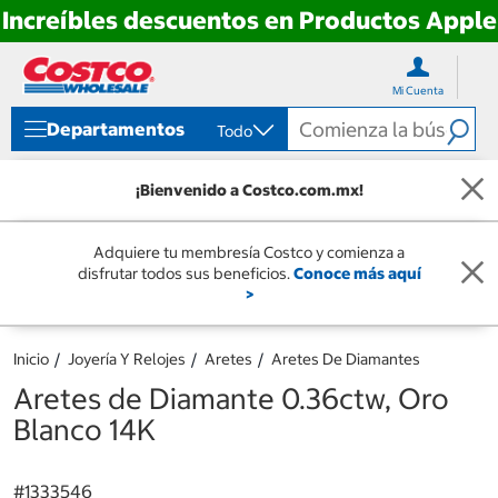
Increíbles descuentos en Productos Apple
Ir
Ir
directo
directo
Mi Cuenta
al
al
contenido
menú
Departamentos
Todo
de
navegación
¡Bienvenido a Costco.com.mx!
Adquiere tu membresía Costco y comienza a
disfrutar todos sus beneficios.
Conoce más aquí
>
Inicio
Joyería Y Relojes
Aretes
Aretes De Diamantes
Aretes de Diamante 0.36ctw, Oro
Blanco 14K
#
1333546