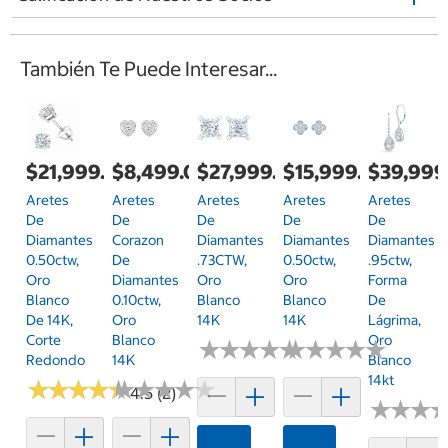
También Te Puede Interesar...
$21,999.00
$8,499.00
$27,999.00
$15,999.00
$39,999
Aretes
Aretes
Aretes
Aretes
Aretes
De
De
De
De
De
Diamantes
Corazon
Diamantes
Diamantes
Diamantes
0.50ctw,
De
.73CTW,
0.50ctw,
.95ctw,
Oro
Diamantes
Oro
Oro
Forma
Blanco
0.10ctw,
Blanco
Blanco
De
De 14K,
Oro
14K
14K
Lágrima,
Corte
Blanco
Oro
★
★
★
★
★
★
★
★
★
★
★
★
★
★
★
★
★
★
★
★
Redondo
14K
Blanco
14kt
★
★
★
★
★
★
★
★
★
★
★
★
★
★
★
★
★
★
★
★
4.5 (2)
★
★
★
★
★
★
Agregar
Agregar