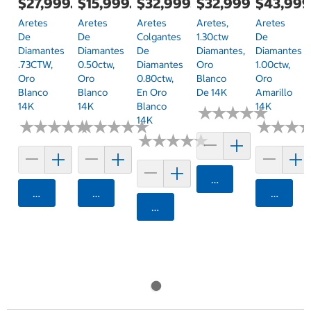
$27,999.00
$15,999.00
$32,999.00
$32,999.00
$43,999
Aretes
Aretes
Aretes
Aretes,
Aretes
De
De
Colgantes
1.30ctw
De
Diamantes
Diamantes
De
Diamantes,
Diamantes
.73CTW,
0.50ctw,
Diamantes
Oro
1.00ctw,
Oro
Oro
0.80ctw,
Blanco
Oro
Blanco
Blanco
En Oro
De 14K
Amarillo
14K
14K
Blanco
14K
★
★
★
★
★
★
★
★
★
★
14K
★
★
★
★
★
★
★
★
★
★
★
★
★
★
★
★
★
★
★
★
★
★
★
★
★
★
★
★
★
★
★
★
★
★
★
★
Agregar
Agregar
Agregar
Agrega
Agregar