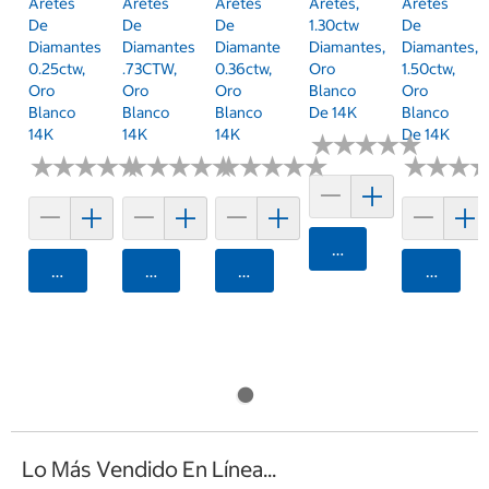
Aretes
Aretes
Aretes
Aretes,
Aretes
De
De
De
1.30ctw
De
Diamantes
Diamantes
Diamante
Diamantes,
Diamantes,
0.25ctw,
.73CTW,
0.36ctw,
Oro
1.50ctw,
Oro
Oro
Oro
Blanco
Oro
Blanco
Blanco
Blanco
De 14K
Blanco
14K
14K
14K
De 14K
★
★
★
★
★
★
★
★
★
★
★
★
★
★
★
★
★
★
★
★
★
★
★
★
★
★
★
★
★
★
★
★
★
★
★
★
★
★
★
★
★
★
★
★
★
★
Agregar
Agregar
Agregar
Agregar
Agrega
Lo Más Vendido En Línea...