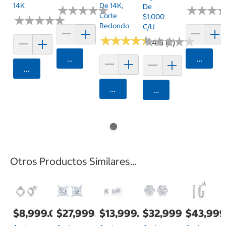
14K
De 14K,
De
★
★
★
★
★
★
★
★
★
★
★
★
★
★
★
★
Corte
$1,000
★
★
★
★
★
★
★
★
★
★
Redondo
C/u
★
★
★
★
★
★
★
★
★
★
★
★
★
★
★
★
★
★
★
★
4.5 (2)
Agregar
Agrega
Agregar
Agregar
Agregar
Otros Productos Similares...
$8,999.00
$27,999.00
$13,999.00
$32,999.00
$43,999