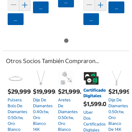
Agregar
Agregar
Agrega
Agregar
Agregar
Otros Socios También Compraron...
Certificados
$29,999.00
$19,999.00
$21,999.00
$21,999
Digitales
Pulsera
Dije De
Aretes
Dije De
$1,599.00
Bolo De
Diamantes
De
Diamantes
Diamantes
0.40ctw,
Diamantes
0.50ctw,
Uber
0.50ctw,
Oro
0.50ctw,
Oro
Dos
Oro
Blanco
Oro
Blanco
Certificados
Blanco
14K
Blanco
De 14K
Digitales