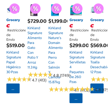
Grocery
Grocery
Grocery
$729.00
$1,199.00
Kirkland
Kirkland
Restricciones
Restricciones
Restriccion
Signature
Signature
de
de
de
Alimento
Nature's
Envío
Envío
Envío
Para
Domain
$519.00
$299.00
$569.0
Gato
Alimento
Kirkland
Kirkland
Kirkland
Con
Para
Signature
Signature
Signature
Pollo Y
Perro
Papel
Servilletas
Toalla
Arroz
Con
Higiénico
4
Desechable
11.3 Kg
Salmón
30 Pzas
Paquetes
12 Pzas
Y
★
★
★
★
★
★
★
★
★
★
4.8 (1749)
De 260
Camote
★
★
★
★
★
★
★
★
★
★
★
★
★
★
★
★
4.7 (413)
Pzas
15.87kg
★
★
★
★
★
★
★
★
★
★
★
★
★
★
★
★
★
★
★
★
Seleccionar Código Postal
Selecci
4.8 (175)
4.7 (1102)
Seleccionar Código