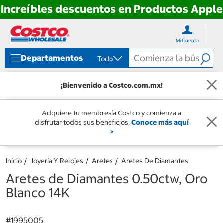
Increíbles descuentos en Productos Apple
Ir
Ir
directo
directo
Mi Cuenta
al
al
contenido
menú
Departamentos
Todo
de
navegación
¡Bienvenido a Costco.com.mx!
Adquiere tu membresía Costco y comienza a
disfrutar todos sus beneficios.
Conoce más aquí
>
Inicio
Joyería Y Relojes
Aretes
Aretes De Diamantes
Aretes de Diamantes 0.50ctw, Oro
Blanco 14K
#
1995005