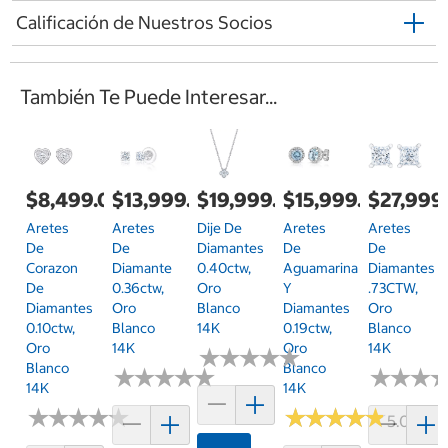
Calificación de Nuestros Socios
También Te Puede Interesar...
$8,499.00
$13,999.00
$19,999.00
$15,999.00
$27,999
Aretes
Aretes
Dije De
Aretes
Aretes
De
De
Diamantes
De
De
Corazon
Diamante
0.40ctw,
Aguamarina
Diamantes
De
0.36ctw,
Oro
Y
.73CTW,
Diamantes
Oro
Blanco
Diamantes
Oro
0.10ctw,
Blanco
14K
0.19ctw,
Blanco
Oro
14K
Oro
14K
★
★
★
★
★
★
★
★
★
★
Blanco
Blanco
★
★
★
★
★
★
★
★
★
★
★
★
★
★
★
★
14K
14K
★
★
★
★
★
★
★
★
★
★
★
★
★
★
★
★
★
★
★
★
5.0 (1)