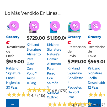
Lo Más Vendido En Línea...
Grocery
Grocery
Grocery
$729.00
$1,199.00
Kirkland
Kirkland
Restricciones
Restricciones
Restriccion
Signature
Signature
de
de
de
Alimento
Nature's
Envío
Envío
Envío
Para
Domain
$519.00
$299.00
$569.0
Gato
Alimento
Kirkland
Kirkland
Kirkland
Con
Para
Signature
Signature
Signature
Pollo Y
Perro
Papel
Servilletas
Toalla
Arroz
Con
Higiénico
4
Desechable
11.3 Kg
Salmón
30 Pzas
Paquetes
12 Pzas
Y
★
★
★
★
★
★
★
★
★
★
4.8 (1751)
De 260
Camote
★
★
★
★
★
★
★
★
★
★
★
★
★
★
★
★
4.7 (415)
Pzas
15.87kg
★
★
★
★
★
★
★
★
★
★
★
★
★
★
★
★
★
★
★
★
Seleccionar Código Postal
Selecci
4.8 (175)
4.7 (1107)