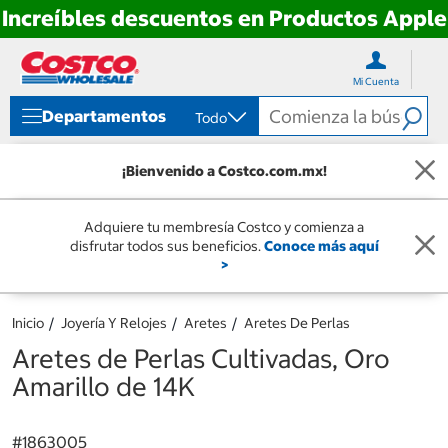
Increíbles descuentos en Productos Apple
Ir
Ir
directo
directo
Mi Cuenta
al
al
contenido
menú
Departamentos
Todo
de
navegación
¡Bienvenido a Costco.com.mx!
Adquiere tu membresía Costco y comienza a
disfrutar todos sus beneficios.
Conoce más aquí
>
Inicio
Joyería Y Relojes
Aretes
Aretes De Perlas
Aretes de Perlas Cultivadas, Oro
Amarillo de 14K
#
1863005