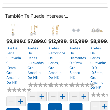
También Te Puede Interesar...
$9,899.00
$7,899.00
$12,999.00
$15,999.00
$8,999.
Dije De
Aretes
Aretes
Aretes
Aretes
Perla
De
Retorcidos
De
De
Cultivada,
Perlas
De
Diamantes
Perlas
9-
Cultivadas,
Perlas,
0.50ctw,
Cultivadas,
10mm,
Oro
Oro
Oro
10.0-
Oro
Amarillo
Amarillo
Blanco
10.5mm,
Amarillo
De 14K
De 14K
14K
Oro
De 14K
Amarillo
★
★
★
★
★
★
★
★
★
★
★
★
★
★
★
★
★
★
★
★
★
★
★
★
★
★
★
★
★
★
De 14K
★
★
★
★
★
★
★
★
★
★
★
★
★
★
★
★
Agregar
Agregar
Agregar