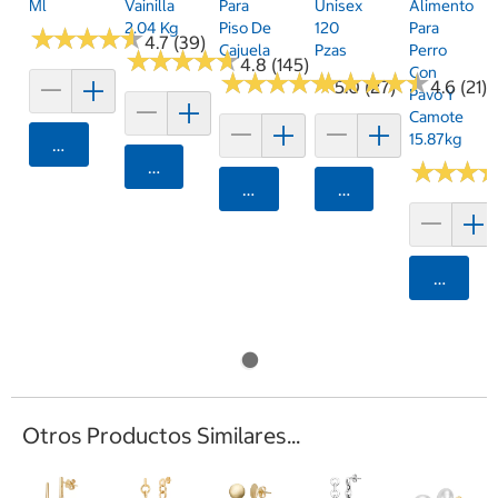
Ml
Vainilla
Para
Unisex
Alimento
2.04 Kg
Piso De
120
Para
★
★
★
★
★
★
★
★
★
★
4.7 (39)
Cajuela
Pzas
Perro
★
★
★
★
★
★
★
★
★
★
4.8 (145)
Con
★
★
★
★
★
★
★
★
★
★
★
★
★
★
★
★
★
★
★
★
5.0 (27)
4.6 (21)
Pavo Y
Camote
15.87kg
Agregar
Agregar
★
★
★
★
★
★
Agregar
Agregar
Agrega
Otros Productos Similares...