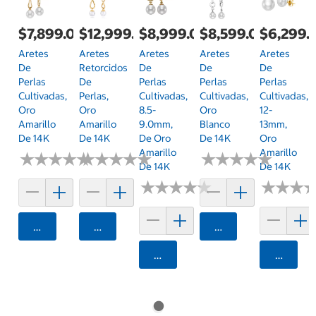
$7,899.00
$12,999.00
$8,999.00
$8,599.00
$6,299.
Aretes
Aretes
Aretes
Aretes
Aretes
De
Retorcidos
De
De
De
Perlas
De
Perlas
Perlas
Perlas
Cultivadas,
Perlas,
Cultivadas,
Cultivadas,
Cultivadas,
Oro
Oro
8.5-
Oro
12-
Amarillo
Amarillo
9.0mm,
Blanco
13mm,
De 14K
De 14K
De Oro
De 14K
Oro
Amarillo
Amarillo
★
★
★
★
★
★
★
★
★
★
★
★
★
★
★
★
★
★
★
★
★
★
★
★
★
★
★
★
★
★
De 14K
De 14K
★
★
★
★
★
★
★
★
★
★
★
★
★
★
★
★
Agregar
Agregar
Agregar
Agregar
Agrega