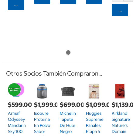
Agregar
Agrega
Otros Socios También Compraron...
$599.00
$1,999.00
$699.00
$1,099.00
$1,139.0
Armaf
Isopure
Michelin
Huggies
Kirkland
Odyssey
Proteína
Tapete
Supreme
Signature
Mandarin
En Polvo
De Hule
Pañales
Nature's
Sky 100
Sabor
Negro
Etapa 5
Domain