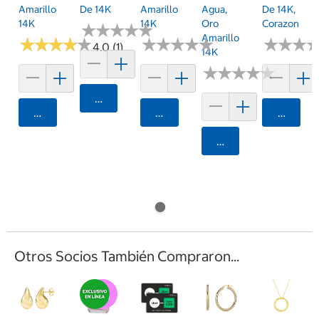
Amarillo
De 14K
Amarillo
Agua,
De 14K,
14K
14K
Oro
Corazon
★
★
★
★
★
★
★
★
★
★
Amarillo
★
★
★
★
★
★
★
★
★
★
★
★
★
★
★
★
★
★
★
★
★
★
★
★
★
★
4.0 (1)
14K
★
★
★
★
★
★
★
★
★
★
Agregar
Agregar
Agregar
Agrega
Agregar
Otros Socios También Compraron...