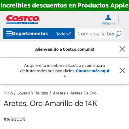
Increíbles descuentos en Productos Apple
Ir
Ir
directo
directo
Mi Cuenta
al
al
contenido
menú
Departamentos
Todo
de
navegación
¡Bienvenido a Costco.com.mx!
Adquiere tu membresía Costco y comienza a
disfrutar todos sus beneficios.
Conoce más aquí
>
Inicio
Joyería Y Relojes
Aretes
Aretes De Oro
Aretes, Oro Amarillo de 14K
#
1950005