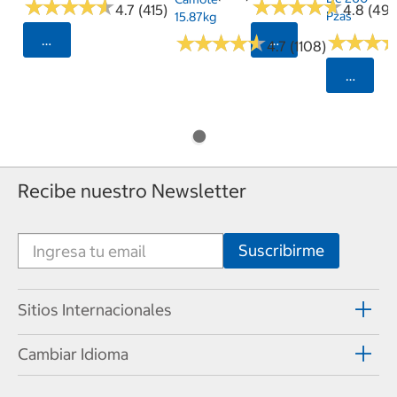
★
★
★
★
★
★
★
★
★
★
★
★
★
★
★
★
★
★
★
★
4.7 (415)
4.8 (497
Pzas
15.87kg
★
★
★
★
★
★
★
★
★
★
★
★
★
★
★
★
Seleccionar Código Postal
Seleccionar Código
4.7 (1108)
Selecci
Recibe nuestro Newsletter
Sitios Internacionales
Cambiar Idioma