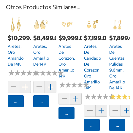
Otros Productos Similares...
$10,299.00
$8,499.00
$9,999.00
$7,199.00
$7,899.
Aretes,
Aretes,
Aretes
Aretes
Aretes
Oro
Oro
De
De
De
Amarillo
Amarillo
Corazon,
Candado
Cuentas
De 14K
De 14K
Oro
De
Pulidas
Amarillo
Corazon,
9.6mm,
★
★
★
★
★
★
★
★
★
★
★
★
★
★
★
★
★
★
★
★
14K
Oro
Oro
Amarillo
Amarillo
★
★
★
★
★
★
★
★
★
★
14K
De 14K
★
★
★
★
★
★
★
★
★
★
★
★
★
★
★
★
Agregar
Agregar
Agregar
Agregar
Agrega