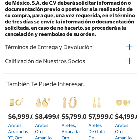
de México, S.A. de C.V deberá solicitar información o
documentación previo o posterior a la realización de
su compra, para que, una vez requerida, en el término
de tres días se envíe la información o documentación
solicitada, en caso de no hacerlo, se procederá a la
cancelación y reembolso de su orden.
Términos de Entrega y Devolución
Calificación de Nuestros Socios
También Te Puede Interesar...
$6,999.00
$8,499.00
$5,799.00
$7,999.00
$4,199.
Aretes,
Aretes,
Aretes,
Aretes
Aretes,
Arracadas
Oro
Arracadas,
De Gota
Oro
'C', Oro
Amarillo
Oro
De
Amarillo