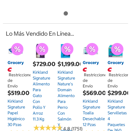
Lo Más Vendido En Línea...
Grocery
Grocery
Grocery
$729.00
$1,199.00
Kirkland
Kirkland
Restricciones
Restricciones
Restriccion
Signature
Signature
de
de
de
Alimento
Nature's
Envío
Envío
Envío
Para
Domain
$519.00
$569.00
$299.0
Gato
Alimento
Kirkland
Kirkland
Kirkland
Con
Para
Signature
Signature
Signature
Pollo Y
Perro
Papel
Toalla
Servilletas
Arroz
Con
Higiénico
Desechable
4
11.3 Kg
Salmón
30 Pzas
12 Pzas
Paquetes
Y
★
★
★
★
★
★
★
★
★
★
4.8 (1751)
De 260
Camote