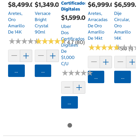
Certificados
$8,499.00
$1,349.00
$6,999.00
$6,599.
Digitales
Aretes,
Versace
Aretes,
Dije
$1,599.00
Oro
Bright
Arracadas
Circular,
Amarillo
Crystal
De Oro
Oro
Uber
De 14K
90ml
Amarillo
Amarillo
Dos
De 14kt
14K
Certificados
★
★
★
★
★
★
★
★
★
★
★
★
★
★
★
★
★
★
★
★
4.7 (80)
Digitales
★
★
★
★
★
★
★
★
★
★
★
★
★
★
★
★
5.0 (1)
De
$1,000
C/u
Agregar
Agregar
★
★
★
★
★
★
★
★
★
★
Agregar
Agrega
Agregar