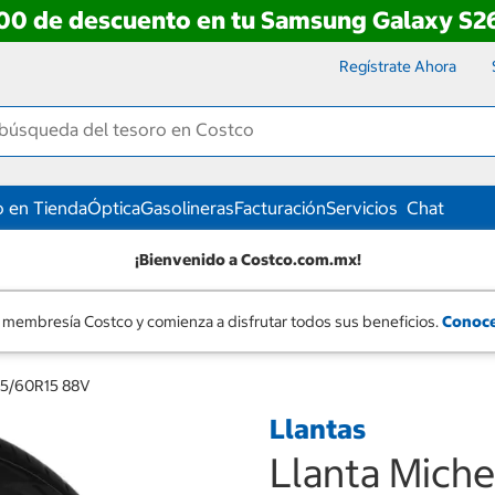
00 de descuento en tu Samsung Galaxy S26
Regístrate Ahora
 en Tienda
Óptica
Gasolineras
Facturación
Servicios
Chat
¡Bienvenido a Costco.com.mx!
 membresía Costco y comienza a disfrutar todos sus beneficios.
Conoce
95/60R15 88V
Llantas
Llanta Mich