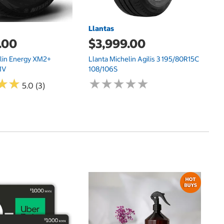
Llantas
.00
$3,999.00
elin Energy XM2+
Llanta Michelin Agilis 3 195/80R15C
1V
108/106S
★
★
★
★
★
★
★
★
★
★
★
★
★
★
5.0 (3)
d
Fr
De