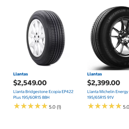
Llantas
Llantas
$2,549.00
$2,399.00
Llanta Bridgestone Ecopia EP422
Llanta Michelin Energ
Plus 195/60R15 88H
195/65R15 91V
★
★
★
★
★
★
★
★
★
★
★
★
★
★
★
★
★
★
★
★
5.0 (1)
5.0