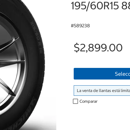
195/60R15 
#
589238
$2,899.00
Selecc
La venta de llantas está limit
Comparar