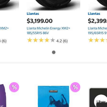
Llantas
Llantas
$3,199.00
$2,399
y XM2+
Llanta Michelin Energy XM2+
Llanta Mich
185/55R15 86V
195/65R15 9
★
★
★
★
★
★
★
★
★
★
★
★
★
★
★
★
 (6)
4.2 (6)