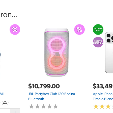
on...
$10,799.00
$33,49
 Ml
JBL Partybox Club 120 Bocina
Apple IPhon
Bluetooth
Titanio Blan
 (25)
★
★
★
★
★
★
★
★
★
★
★
★
★
★
★
★