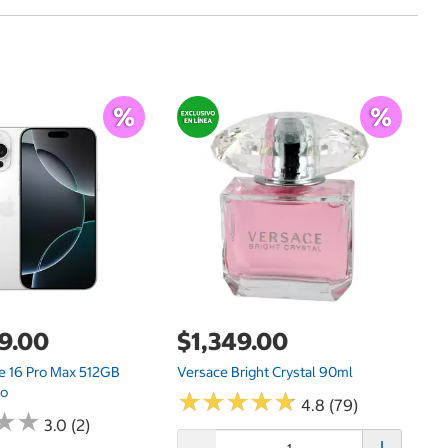
G
$
Zu
9.00
$1,349.00
e 16 Pro Max 512GB
Versace Bright Crystal 90ml
co
★
★
★
★
★
★
★
★
★
★
4.8 (79)
★
★
★
★
3.0 (2)