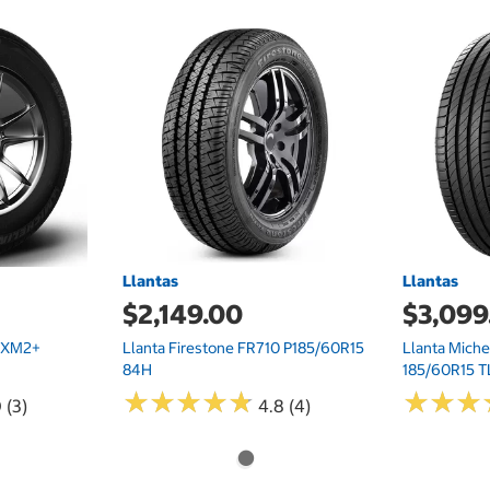
Llantas
Llantas
$2,149.00
$3,099
y XM2+
Llanta Firestone FR710 P185/60R15
Llanta Miche
84H
185/60R15 T
★
★
★
★
★
★
★
★
★
★
★
★
★
★
★
★
 (3)
4.8 (4)