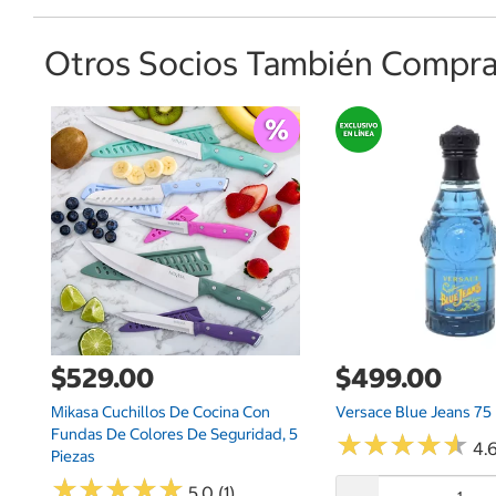
Otros Socios También Comprar
$529.00
$499.00
Mikasa Cuchillos De Cocina Con
Versace Blue Jeans 75
Fundas De Colores De Seguridad, 5
★
★
★
★
★
★
★
★
★
★
4.6
Piezas
★
★
★
★
★
★
★
★
★
★
5.0 (1)