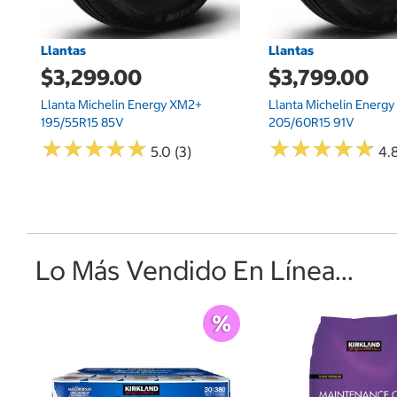
Llantas
Llantas
$3,299.00
$3,799.00
Llanta Michelin Energy XM2+
Llanta Michelin Energ
195/55R15 85V
205/60R15 91V
★
★
★
★
★
★
★
★
★
★
★
★
★
★
★
★
★
★
★
★
5.0 (3)
4.8
Lo Más Vendido En Línea...