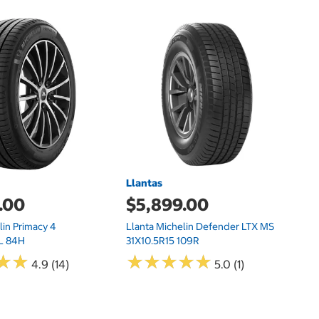
Llantas
L
.00
$5,899.00
$
lin Primacy 4
Llanta Michelin Defender LTX MS
Ll
L 84H
31X10.5R15 109R
1
★
★
★
★
★
★
★
★
★
★
★
★
★
★
4.9 (14)
5.0 (1)