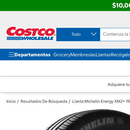
$10,0
Ir
Ir
directo
directo
al
al
contenido
menú
Todo
de
navegación
Departamentos
Grocery
Membresías
Llantas
Recógelo
Adquiere tu
Inicio
Resultados De Búsqueda
Llanta Michelin Energy XM2+ 1