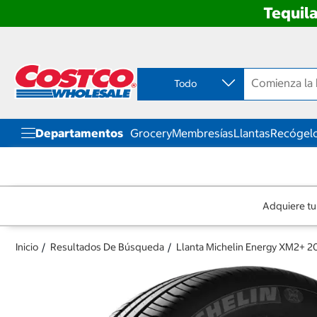
Tequila
Ir
Ir
directo
directo
al
al
contenido
menú
Todo
de
navegación
Departamentos
Grocery
Membresías
Llantas
Recógelo
Adquiere tu
Inicio
Resultados De Búsqueda
Llanta Michelin Energy XM2+ 2