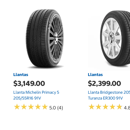
Llantas
Llantas
$3,149.00
$2,399.00
Llanta Michelin Primacy 5
Llanta Bridgestone 20
205/55R16 91V
Turanza ER300 91V
★
★
★
★
★
★
★
★
★
★
★
★
★
★
★
★
★
★
★
★
5.0 (4)
4.8