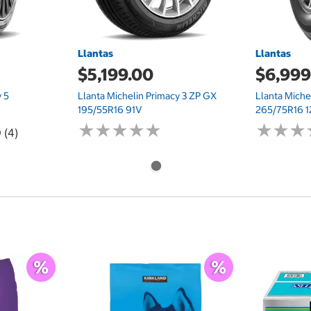
Llantas
Llantas
$5,199.00
$6,999
y 5
Llanta Michelin Primacy 3 ZP GX
Llanta Miche
195/55R16 91V
265/75R16 1
★
★
★
★
★
★
★
★
★
★
★
★
★
★
★
★
 (4)