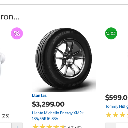
on...
Llantas
$599.
$3,299.00
Tommy Hilfi
Llanta Michelin Energy XM2+
★
★
★
★
★
★
 (25)
185/55R16 83V
★
★
★
★
★
★
★
★
★
★