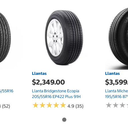
Llantas
Llantas
$2,349.00
$3,599
5/55R16
Llanta Bridgestone Ecopia
Llanta Mich
205/55R16 EP422 Plus 91H
195/5R16 8
★
★
★
★
★
★
★
★
★
★
★
★
★
★
★
★
 (52)
4.9 (35)