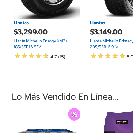
Llantas
Llantas
$3,299.00
$3,149.00
Llanta Michelin Energy XM2+
Llanta Michelin Primac
185/55R16 83V
205/55R16 91V
★
★
★
★
★
★
★
★
★
★
★
★
★
★
★
★
★
★
★
★
4.7 (15)
5.0
Lo Más Vendido En Línea...