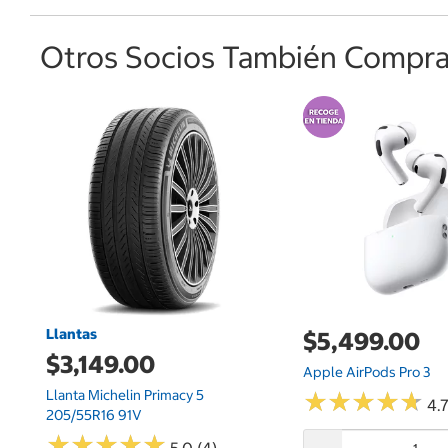
Otros Socios También Comprar
Llantas
$5,499.00
$3,149.00
Apple AirPods Pro 3
Llanta Michelin Primacy 5
★
★
★
★
★
★
★
★
★
★
4.7
205/55R16 91V
★
★
★
★
★
★
★
★
★
★