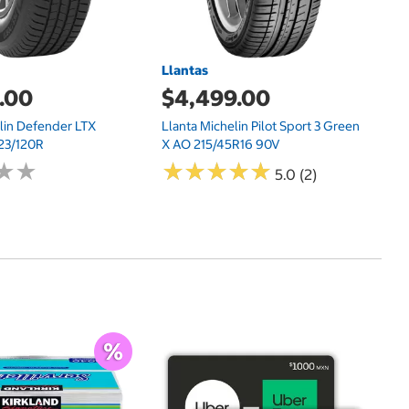
Llantas
.00
$4,499.00
lin Defender LTX
Llanta Michelin Pilot Sport 3 Green
23/120R
X AO 215/45R16 90V
★
★
★
★
★
★
★
★
★
★
★
★
★
★
5.0 (2)
$
An
Pa