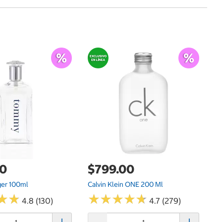
$
In
Mu
De
00
$799.00
ger 100ml
Calvin Klein ONE 200 Ml
★
★
★
★
★
★
★
★
★
★
★
★
★
★
4.8 (130)
4.7 (279)