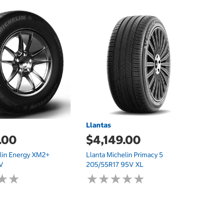
L
$
Ll
1
Llantas
.00
$4,149.00
elin Energy XM2+
Llanta Michelin Primacy 5
7V
205/55R17 95V XL
★
★
★
★
★
★
★
★
★
★
★
★
★
★