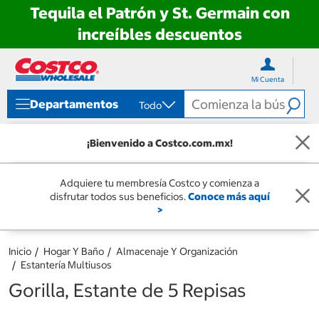
Tequila el Patrón y St. Germain con
increíbles descuentos
Ir
Ir
directo
directo
Mi Cuenta
al
al
contenido
menú
Departamentos
Todo
de
navegación
¡Bienvenido a Costco.com.mx!
Adquiere tu membresía Costco y comienza a
disfrutar todos sus beneficios.
Conoce más aquí
>
Inicio
Hogar Y Baño
Almacenaje Y Organización
Estantería Multiusos
Gorilla, Estante de 5 Repisas