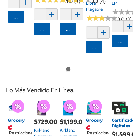
★
★
★
★
★
★
★
★
★
★
★
★
★
★
★
★
★
★
★
★
4.8 (4)
3.8 (4)
Libre
LP
Plegable
★
★
★
★
★
★
Agregar
★
★
★
★
★
★
★
★
★
★
3.0 (3)
Agregar
Agregar
Agrega
Agregar
Lo Más Vendido En Línea...
Grocery
Grocery
Certificado
$729.00
$1,199.00
Digitales
Kirkland
Kirkland
Restricciones
Restricciones
$1,599.