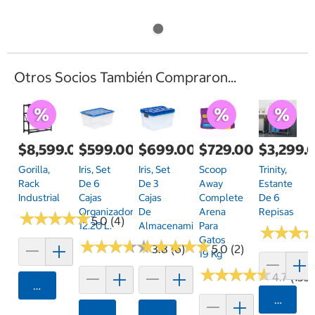
Otros Socios También Compraron...
$8,599.00
$599.00
$699.00
$729.00
$3,299.
Gorilla,
Iris, Set
Iris, Set
Scoop
Trinity,
Rack
De 6
De 3
Away
Estante
Industrial
Cajas
Cajas
Complete
De 6
Organizadoras
De
Arena
Repisas
★
★
★
★
★
★
★
★
★
★
5.0 (4)
12.20 L.
Almacenamiento.
Para
★
★
★
★
★
★
Gatos
★
★
★
★
★
★
★
★
★
★
★
★
★
★
★
★
★
★
★
★
3.8 (6)
5.0 (2)
19 Kg
★
★
★
★
★
★
★
★
★
★
4.7 (133)
Agregar
Agrega
Agregar
Agregar