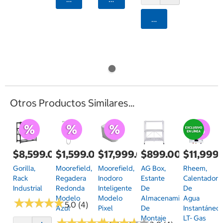
Agregar
Otros Productos Similares...
$8,599.00
$1,599.00
$17,999.00
$899.00
$11,999
Gorilla,
Moorefield,
Moorefield,
AG Box,
Rheem,
Rack
Regadera
Inodoro
Estante
Calentador
Industrial
Redonda
Inteligente
De
De
Modelo
Modelo
Almacenamiento
Agua
★
★
★
★
★
★
★
★
★
★
5.0 (4)
Azul
Pixel
De
Instantáneo
Montaje
LT- Gas