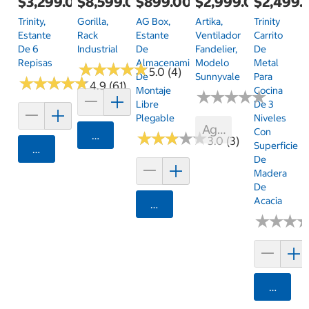
$3,299.00
$8,599.00
$899.00
$2,999.00
$2,499.
Trinity,
Gorilla,
AG Box,
Artika,
Trinity
Estante
Rack
Estante
Ventilador
Carrito
De 6
Industrial
De
Fandelier,
De
Repisas
Almacenamiento
Modelo
Metal
★
★
★
★
★
★
★
★
★
★
5.0 (4)
De
Sunnyvale
Para
★
★
★
★
★
★
★
★
★
★
4.9 (61)
Montaje
Cocina
★
★
★
★
★
★
★
★
★
★
Libre
De 3
Plegable
Niveles
Agotado
Con
Agregar
★
★
★
★
★
★
★
★
★
★
3.0 (3)
Superficie
Agregar
De
Madera
De
Acacia
Agregar
★
★
★
★
★
★
Agrega