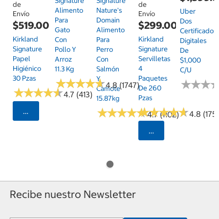
Signature
Signature
de
de
Alimento
Nature's
Uber
Envío
Envío
Para
Domain
Dos
$519.00
$299.00
Gato
Alimento
Certificados
Kirkland
Kirkland
Con
Para
Digitales
Signature
Signature
Pollo Y
Perro
De
Papel
Servilletas
Arroz
Con
$1,000
Higiénico
4
11.3 Kg
Salmón
C/u
30 Pzas
Paquetes
Y
★
★
★
★
★
★
★
★
★
★
★
★
★
★
★
★
4.8 (1747)
De 260
Camote
★
★
★
★
★
★
★
★
★
★
4.7 (413)
Pzas
15.87kg
★
★
★
★
★
★
★
★
★
★
★
★
★
★
★
★
★
★
★
★
Seleccionar Código Postal
4.8 (175)
4.7 (1102)
Seleccionar Código
Recibe nuestro Newsletter