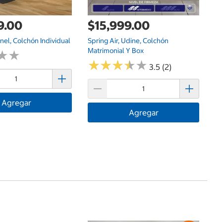
9.00
$15,999.00
nel, Colchón Individual
Spring Air, Udine, Colchón
Matrimonial Y Box
★
★
★
★
★
★
★
★
★
★
★
★
★
★
3.5 (2)
Agregar
Agregar