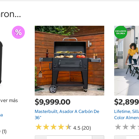
on...
a ver más
$9,999.00
$2,899
Masterbuilt, Asador A Carbón De
Lifetime, Sil
na
36"
Color Almen
★
★
★
★
★
★
★
★
★
★
★
★
★
★
★
★
4.5 (20)
 (1)