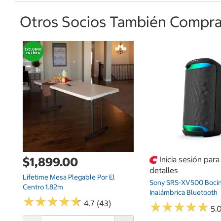
Otros Socios También Comprar
$1,899.00
Inicia sesión par
detalles
Lifetime Mesa Plegable Por El
Sony SRS-XV500 Boci
Centro 1.82m
Inalámbrica Bluetooth
★
★
★
★
★
★
★
★
★
★
4.7 (43)
★
★
★
★
★
★
★
★
★
★
5.0