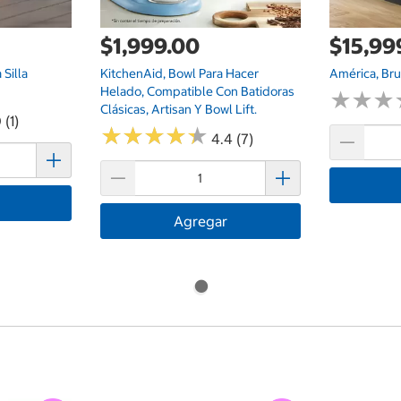
$1,999.00
$15,99
Silla
KitchenAid, Bowl Para Hacer
América, Bru
Helado, Compatible Con Batidoras
★
★
★
★
★
★
Clásicas, Artisan Y Bowl Lift.
 (1)
★
★
★
★
★
★
★
★
★
★
4.4 (7)
Agregar