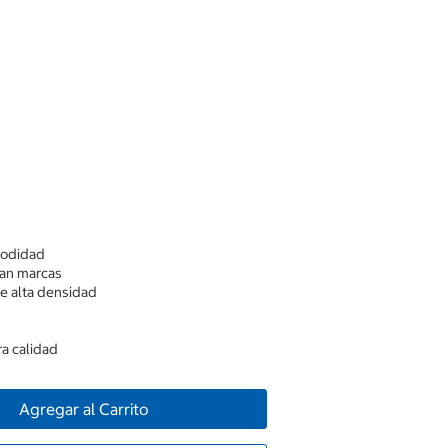
modidad
jan marcas
de alta densidad
ra calidad
Agregar al Carrito