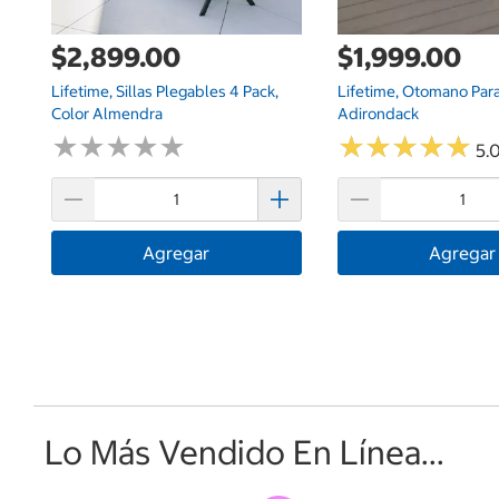
$2,899.00
$1,999.00
Lifetime, Sillas Plegables 4 Pack,
Lifetime, Otomano Para 
Color Almendra
Adirondack
★
★
★
★
★
★
★
★
★
★
★
★
★
★
★
★
★
★
★
★
5.0
Agregar
Agregar
Lo Más Vendido En Línea...