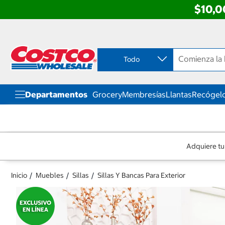
$10,0
Ir
Ir
directo
directo
al
al
contenido
menú
Todo
de
navegación
Departamentos
Grocery
Membresías
Llantas
Recógelo
Adquiere tu
Inicio
Muebles
Sillas
Sillas Y Bancas Para Exterior