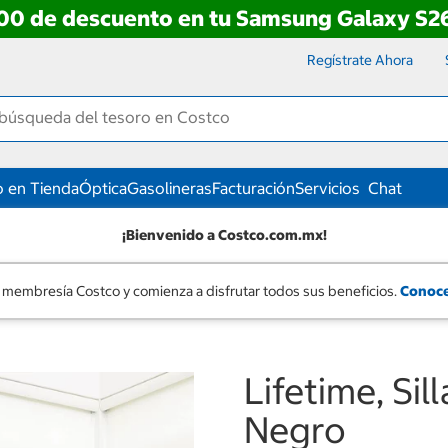
00 de descuento en tu Samsung Galaxy S26
Regístrate Ahora
 en Tienda
Óptica
Gasolineras
Facturación
Servicios
Chat
¡Bienvenido a Costco.com.mx!
 membresía Costco y comienza a disfrutar todos sus beneficios.
Conoce
Lifetime, Sil
Negro