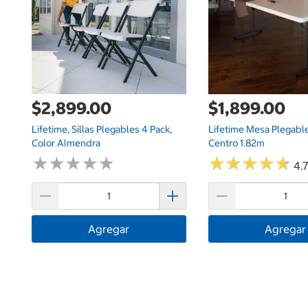
$2,899.00
$1,899.00
Lifetime, Sillas Plegables 4 Pack,
Lifetime Mesa Plegable
Color Almendra
Centro 1.82m
★
★
★
★
★
★
★
★
★
★
★
★
★
★
★
★
★
★
★
★
4.7
Agregar
Agregar