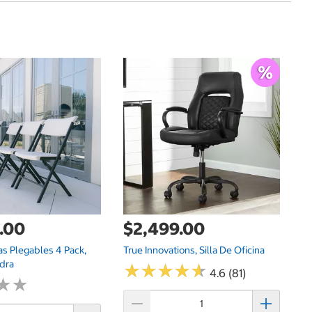
$
Ni
1
.00
$2,499.00
las Plegables 4 Pack,
True Innovations, Silla De Oficina
dra
★
★
★
★
★
★
★
★
★
★
4.6 (81)
★
★
★
★