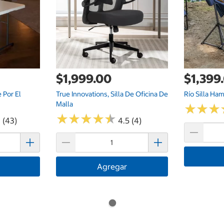
$1,999.00
$1,399
 Por El
True Innovations, Silla De Oficina De
Río Silla Ha
Malla
★
★
★
★
★
★
★
★
★
★
★
★
★
★
★
★
 (43)
4.5 (4)
Agregar