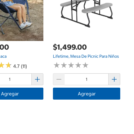
G
.00
$1,499.00
maca
Lifetime, Mesa De Picnic Para Niños
$
★
★
★
★
★
★
★
★
★
★
★
★
★
★
4.7 (11)
Ki
30
Agregar
Agregar