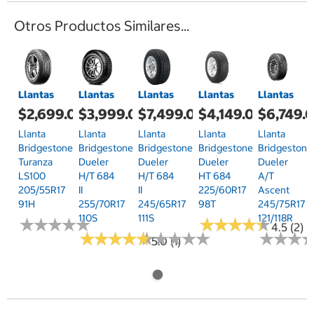
Otros Productos Similares...
Llantas
Llantas
Llantas
Llantas
Llantas
$2,699.00
$3,999.00
$7,499.00
$4,149.00
$6,749.
Llanta
Llanta
Llanta
Llanta
Llanta
Bridgestone
Bridgestone
Bridgestone
Bridgestone
Bridgestone
Turanza
Dueler
Dueler
Dueler
Dueler
LS100
H/T 684
H/T 684
HT 684
A/T
205/55R17
II
II
225/60R17
Ascent
91H
255/70R17
245/65R17
98T
245/75R17
110S
111S
121/118R
★
★
★
★
★
★
★
★
★
★
★
★
★
★
★
★
★
★
★
★
4.5 (2)
★
★
★
★
★
★
★
★
★
★
★
★
★
★
★
★
★
★
★
★
★
★
★
★
★
★
5.0 (1)