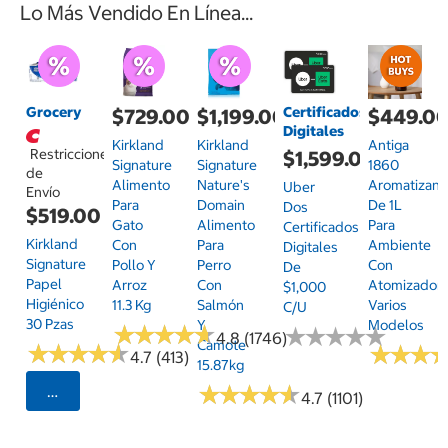
Lo Más Vendido En Línea...
Grocery
Certificados
$729.00
$1,199.00
$449.0
Digitales
Kirkland
Kirkland
Antiga
Restricciones
$1,599.00
Signature
Signature
1860
de
Alimento
Nature's
Aromatizant
Uber
Envío
Para
Domain
De 1L
Dos
$519.00
Gato
Alimento
Para
Certificados
Kirkland
Con
Para
Ambiente
Digitales
Signature
Pollo Y
Perro
Con
De
Papel
Arroz
Con
Atomizador,
$1,000
Higiénico
11.3 Kg
Salmón
Varios
C/u
30 Pzas
Y
Modelos
★
★
★
★
★
★
★
★
★
★
★
★
★
★
★
★
★
★
★
★
4.8 (1746)
Camote
★
★
★
★
★
★
★
★
★
★
★
★
★
★
★
★
4.7 (413)
15.87kg
★
★
★
★
★
★
★
★
★
★
Seleccionar Código Postal
4.7 (1101)