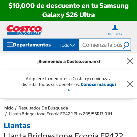
$10,000 de descuento en tu Samsung
Galaxy S26 Ultra
Ir
Ir
directo
directo
Mi Cuenta
al
al
contenido
menú
Departamentos
Todo
de
navegación
¡Bienvenido a Costco.com.mx!
Adquiere tu membresía Costco y comienza a
disfrutar todos sus beneficios.
Conoce más aquí
>
Inicio
Resultados De Búsqueda
Llanta Bridgestone Ecopia EP422 Plus 205/55R17 91H
Llantas
Llanta Bridgestone Ecopia EP422