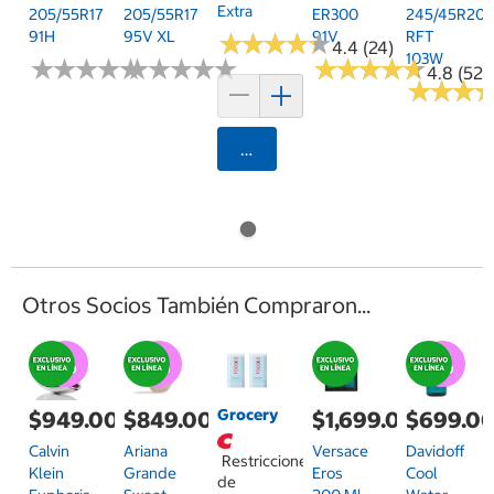
Extra
205/55R17
205/55R17
ER300
245/45R20
91H
95V XL
91V
RFT
★
★
★
★
★
★
★
★
★
★
4.4 (24)
103W
★
★
★
★
★
★
★
★
★
★
★
★
★
★
★
★
★
★
★
★
★
★
★
★
★
★
★
★
★
★
4.8 (52)
★
★
★
★
★
★
Agregar
Otros Socios También Compraron...
Grocery
$949.00
$849.00
$1,699.00
$699.0
Calvin
Ariana
Versace
Davidoff
Restricciones
Klein
Grande
Eros
Cool
de