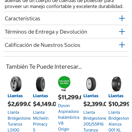
además de un cuerpo de cuerdas de poliéster para
proveer un manejo confortable y excelente durabilidad.
Características
Términos de Entrega y Devolución
Calificación de Nuestros Socios
También Te Puede Interesar...
Llantas
Llantas
Llantas
Llantas
$11,299.00
$2,699.00
$4,149.00
$2,399.00
$10,299
Dyson
Aspiradora
Llanta
Llanta
Llanta
Llanta
Inalámbrica
Bridgestone
Michelin
Bridgestone
Bridgestone
V8
Turanza
Primacy
205/55R16
Alenza
Origin
LS100
5
Turanza
001 XL