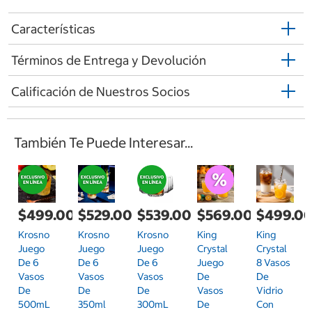
Características
Términos de Entrega y Devolución
Calificación de Nuestros Socios
También Te Puede Interesar...
$499.00
$529.00
$539.00
$569.00
$499.0
Krosno
Krosno
Krosno
King
King
Juego
Juego
Juego
Crystal
Crystal
De 6
De 6
De 6
Juego
8 Vasos
Vasos
Vasos
Vasos
De
De
De
De
De
Vasos
Vidrio
500mL
350ml
300mL
De
Con