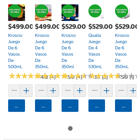
$499.00
$499.00
$529.00
$529.00
$529.00
Krosno
Krosno
Krosno
Qualia
Krosno
Juego
Juego
Juego
Juego
Juego
De 6
De 6
De 6
De 4
De 6
Vasos
Vasos
Vasos
Vasos
Vasos
De
De
De
De
De
500mL
350mL
350ml
530mL
350mL
★
★
★
★
★
★
★
★
★
★
★
★
★
★
★
★
★
★
★
★
★
★
★
★
★
★
★
★
★
★
★
★
★
★
★
★
★
★
★
★
★
★
★
★
★
★
4.8 (4)
5.0 (4)
3.7 (3)
5.0 (1)
Agregar
Agregar
Agregar
Agregar
Agrega