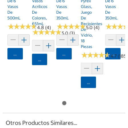
De 6
Vasos
De 6
Pyrex
De 6
Vasos
Acrílicos
Vasos
Glass,
Vasos
De
De
De
Juego
De
500mL
Colores,
350mL
De
350mL
651mL
Recipientes
★
★
★
★
★
★
★
★
★
★
★
★
★
★
★
★
★
★
★
★
★
★
★
★
★
★
4.8 (4)
5.0 (4)
De
★
★
★
★
★
★
★
★
★
★
5.0 (3)
Vidrio,
18
Piezas
Agregar
Agregar
★
★
★
★
★
★
★
★
★
★
Agrega
4.7 (185)
Agregar
Agregar
Otros Productos Similares...