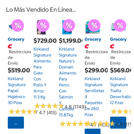
Lo Más Vendido En Línea...
Grocery
Grocery
Grocery
$729.00
$1,199.00
Kirkland
Kirkland
Restricciones
Restricciones
Restriccion
Signature
Signature
de
de
de
Alimento
Nature's
Envío
Envío
Envío
Para
Domain
$519.00
$299.00
$569.0
Gato
Alimento
Kirkland
Kirkland
Kirkland
Con
Para
Signature
Signature
Signature
Pollo Y
Perro
Papel
Servilletas
Toalla
Arroz
Con
Higiénico
4
Desechable
11.3 Kg
Salmón
30 Pzas
Paquetes
12 Pzas
Y
★
★
★
★
★
★
★
★
★
★
4.8 (1749)
De 260
Camote
★
★
★
★
★
★
★
★
★
★
★
★
★
★
★
★
4.7 (413)
Pzas
15.87kg
★
★
★
★
★
★
★
★
★
★
★
★
★
★
★
★
★
★
★
★
Seleccionar Código Postal
Selecci
4.8 (175)
4.7 (1102)