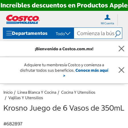
Increíbles descuentos en Productos Apple
Ir
Ir
directo
directo
Mi Cuenta
al
al
contenido
menú
Departamentos
Todo
de
navegación
¡Bienvenido a Costco.com.mx!
Adquiere tu membresía Costco y comienza a
disfrutar todos sus beneficios.
Conoce más aquí
>
Inicio
Línea Blanca Y Cocina
Cocina Y Utensilios
Vajillas Y Utensilios
Krosno Juego de 6 Vasos de 350mL
#
682897