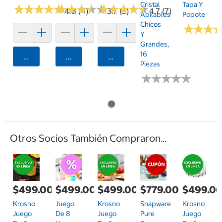
Cristal
Tapa Y
★
★
★
★
★
★
★
★
★
★
★
★
★
★
★
★
★
★
★
★
★
★
★
★
★
★
★
★
★
★
4.8 (4)
3.7 (3)
4.7 (7)
Apilables
Popote
Chicos
★
★
★
★
★
★
Y
Grandes,
16
Agregar
Agregar
Agregar
Piezas
★
★
★
★
★
★
★
★
★
★
Otros Socios También Compraron...
$499.00
$499.00
$499.00
$779.00
$499.0
Krosno
Juego
Krosno
Snapware
Krosno
Juego
De 8
Juego
Pure
Juego