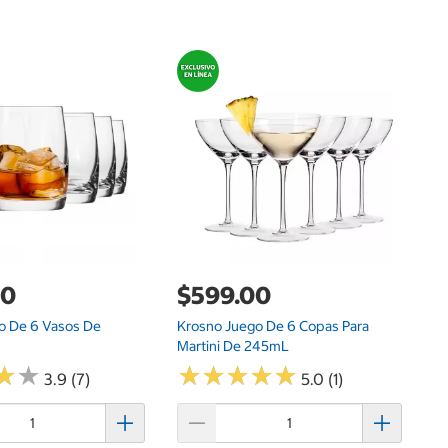
$
K
3
00
$599.00
o De 6 Vasos De
Krosno Juego De 6 Copas Para
Martini De 245mL
★
★
★
★
★
★
★
★
★
★
★
★
★
★
3.9 (7)
5.0 (1)