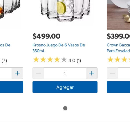
$499.00
$399.
sos De
Krosno Juego De 6 Vasos De
Crown Bacca
350mL
Para Ensala
★
★
★
★
★
★
★
★
★
★
★
★
★
★
★
★
 (7)
4.0 (1)
Agregar