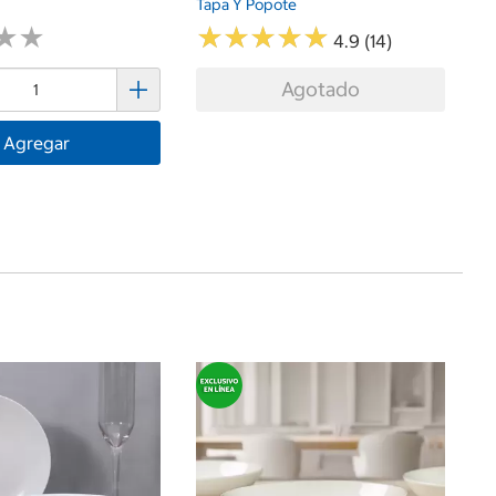
Tapa Y Popote
★
★
★
★
★
★
★
★
★
★
★
★
★
★
4.9 (14)
Agotado
Agregar
$
T-
Ce
A