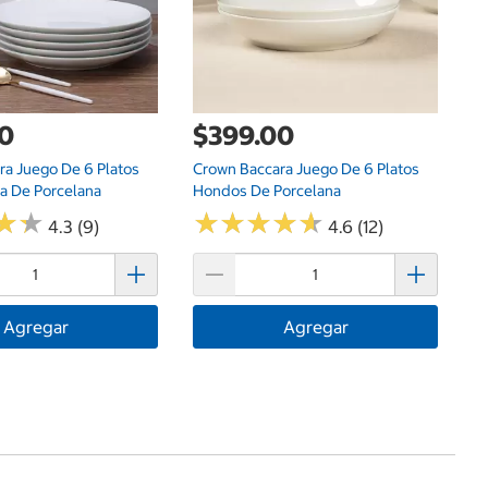
00
$399.00
ra Juego De 6 Platos
Crown Baccara Juego De 6 Platos
da De Porcelana
Hondos De Porcelana
★
★
★
★
★
★
★
★
★
★
★
★
★
★
4.3 (9)
4.6 (12)
Agregar
Agregar