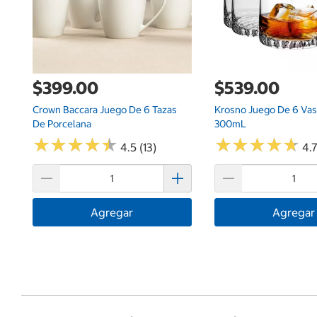
$399.00
$539.00
Crown Baccara Juego De 6 Tazas
Krosno Juego De 6 Va
De Porcelana
300mL
★
★
★
★
★
★
★
★
★
★
★
★
★
★
★
★
★
★
★
★
4.5 (13)
4.7
Agregar
Agregar