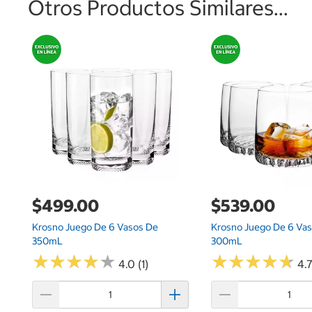
Otros Productos Similares...
$499.00
$539.00
Krosno Juego De 6 Vasos De
Krosno Juego De 6 Va
350mL
300mL
★
★
★
★
★
★
★
★
★
★
★
★
★
★
★
★
★
★
★
★
4.0 (1)
4.7