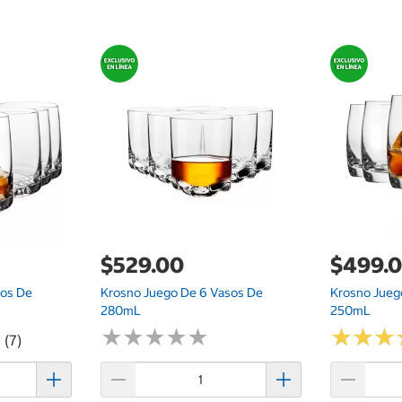
$529.00
$499.
sos De
Krosno Juego De 6 Vasos De
Krosno Jueg
280mL
250mL
★
★
★
★
★
★
★
★
★
★
★
★
★
★
★
★
 (7)