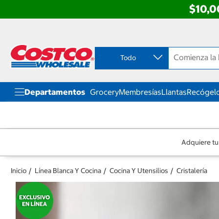
$10,0
Ir
Ir
directo
directo
al
al
contenido
menú
Todo
de
navegación
Departamentos
Grocery
Membresías
Llantas
Recógelo
Adquiere tu
Inicio
Línea Blanca Y Cocina
Cocina Y Utensilios
Cristalería