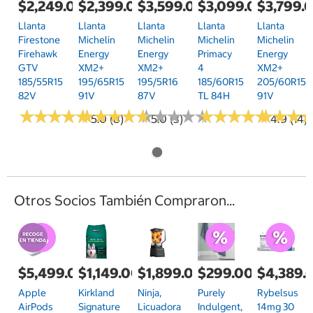
$2,249.00
$2,399.00
$3,599.00
$3,099.00
$3,799.
Llanta
Llanta
Llanta
Llanta
Llanta
Firestone
Michelin
Michelin
Michelin
Michelin
Firehawk
Energy
Energy
Primacy
Energy
GTV
XM2+
XM2+
4
XM2+
185/55R15
195/65R15
195/5R16
185/60R15
205/60R15
82V
91V
87V
TL 84H
91V
★
★
★
★
★
★
★
★
★
★
★
★
★
★
★
★
★
★
★
★
★
★
★
★
★
★
★
★
★
★
★
★
★
★
★
★
★
★
★
★
★
★
★
★
★
★
5.0 (8)
5.0 (3)
4.9 (14)
Otros Socios También Compraron...
$5,499.00
$1,149.00
$1,899.00
$299.00
$4,389.
Apple
Kirkland
Ninja,
Purely
Rybelsus
AirPods
Signature
Licuadora
Indulgent,
14mg 30