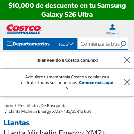
$10,000 de descuento en tu Samsung
Galaxy S26 Ultra
Ir
Ir
directo
directo
Mi Cuenta
al
al
contenido
menú
Departamentos
Todo
de
navegación
¡Bienvenido a Costco.com.mx!
Adquiere tu membresía Costco y comienza a
disfrutar todos sus beneficios.
Conoce más aquí
>
Inicio
Resultados De Búsqueda
Llanta Michelin Energy XM2+ 185/55R15 86V
Llantas
Llanta Michelin Energy XM2+