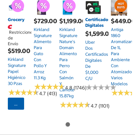
Grocery
Certificados
$729.00
$1,199.00
$449.0
Digitales
Kirkland
Kirkland
Antiga
Restricciones
$1,599.00
Signature
Signature
1860
de
Alimento
Nature's
Aromatizant
Uber
Envío
Para
Domain
De 1L
Dos
$519.00
Gato
Alimento
Para
Certificados
Kirkland
Con
Para
Ambiente
Digitales
Signature
Pollo Y
Perro
Con
De
Papel
Arroz
Con
Atomizador,
$1,000
Higiénico
11.3 Kg
Salmón
Varios
C/u
30 Pzas
Y
Modelos
★
★
★
★
★
★
★
★
★
★
★
★
★
★
★
★
★
★
★
★
4.8 (1746)
Camote
★
★
★
★
★
★
★
★
★
★
★
★
★
★
★
★
4.7 (413)
15.87kg
★
★
★
★
★
★
★
★
★
★
Seleccionar Código Postal
4.7 (1101)