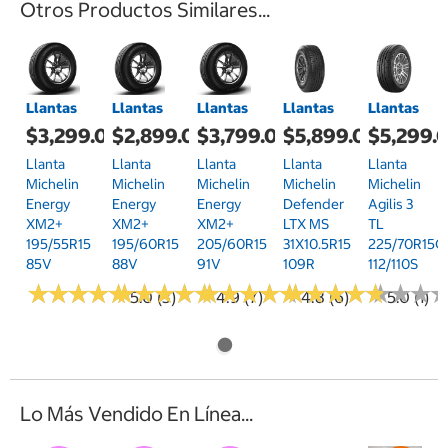
Otros Productos Similares...
Llantas
Llantas
Llantas
Llantas
Llantas
$3,299.00
$2,899.00
$3,799.00
$5,899.00
$5,299.
Llanta
Llanta
Llanta
Llanta
Llanta
Michelin
Michelin
Michelin
Michelin
Michelin
Energy
Energy
Energy
Defender
Agilis 3
XM2+
XM2+
XM2+
LTX MS
TL
195/55R15
195/60R15
205/60R15
31X10.5R15
225/70R15C
85V
88V
91V
109R
112/110S
★
★
★
★
★
★
★
★
★
★
★
★
★
★
★
★
★
★
★
★
★
★
★
★
★
★
★
★
★
★
★
★
★
★
★
★
★
★
★
★
★
★
★
★
★
★
5.0 (3)
4.9 (7)
4.8 (6)
5.0 (1)
Lo Más Vendido En Línea...