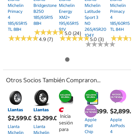
Michelin
Bridgestone
Michelin
Michelin
Michelin
Primacy
B250
Energy
Latitude
Primacy
4
185/65R15
XM2+
Sport 3
4
185/65R15
88H
195/65R15
N0
185/60R15
TL 88H
91V
265/45R20
TL 84H
★
★
★
★
★
★
★
★
★
★
5.0 (24)
104Y
★
★
★
★
★
★
★
★
★
★
★
★
★
★
★
★
★
★
★
★
★
★
★
★
★
★
4.9 (7)
5.0 (3)
★
★
★
★
★
★
★
★
★
★
Otros Socios También Compraron...
Llantas
Llantas
$12,899.00
$2,899.
Inicia
$2,599.00
$3,299.00
Apple
Apple
sesión
IPad
AirPods
Llanta
Llanta
para
Chip
4
Michelin
Michelin