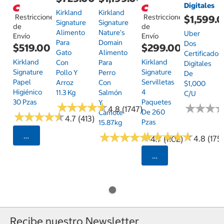
Digitales
Kirkland
Kirkland
Restricciones
Restricciones
$1,599.
Signature
Signature
de
de
Alimento
Nature's
Uber
Envío
Envío
Para
Domain
Dos
$519.00
$299.00
Gato
Alimento
Certificados
Kirkland
Kirkland
Con
Para
Digitales
Signature
Signature
Pollo Y
Perro
De
Papel
Servilletas
Arroz
Con
$1,000
Higiénico
4
11.3 Kg
Salmón
C/u
30 Pzas
Paquetes
Y
★
★
★
★
★
★
★
★
★
★
★
★
★
★
★
★
4.8 (1747)
De 260
Camote
★
★
★
★
★
★
★
★
★
★
4.7 (413)
Pzas
15.87kg
★
★
★
★
★
★
★
★
★
★
★
★
★
★
★
★
★
★
★
★
Seleccionar Código Postal
4.8 (175)
4.7 (1102)
Seleccionar Código
Recibe nuestro Newsletter