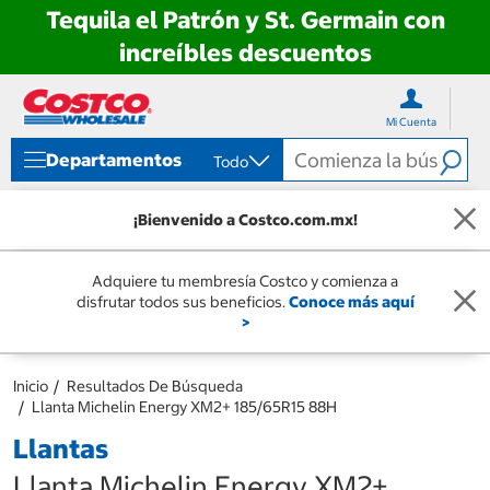
Tequila el Patrón y St. Germain con
increíbles descuentos
Ir
Ir
directo
directo
Mi Cuenta
al
al
contenido
menú
Departamentos
Todo
de
navegación
¡Bienvenido a Costco.com.mx!
Adquiere tu membresía Costco y comienza a
disfrutar todos sus beneficios.
Conoce más aquí
>
Inicio
Resultados De Búsqueda
Llanta Michelin Energy XM2+ 185/65R15 88H
Llantas
Llanta Michelin Energy XM2+