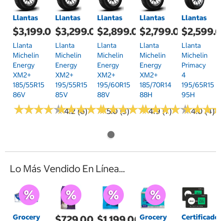
Llantas
Llantas
Llantas
Llantas
Llantas
$3,199.00
$3,299.00
$2,899.00
$2,799.00
$2,599.
Llanta
Llanta
Llanta
Llanta
Llanta
Michelin
Michelin
Michelin
Michelin
Michelin
Energy
Energy
Energy
Energy
Primacy
XM2+
XM2+
XM2+
XM2+
4
185/55R15
195/55R15
195/60R15
185/70R14
195/65R15
86V
85V
88V
88H
95H
★
★
★
★
★
★
★
★
★
★
★
★
★
★
★
★
★
★
★
★
★
★
★
★
★
★
★
★
★
★
★
★
★
★
★
★
★
★
★
★
★
★
★
★
★
★
4.2 (6)
5.0 (3)
4.9 (7)
4.0 (4)
Lo Más Vendido En Línea...
Grocery
Grocery
Certificado
$729.00
$1,199.00