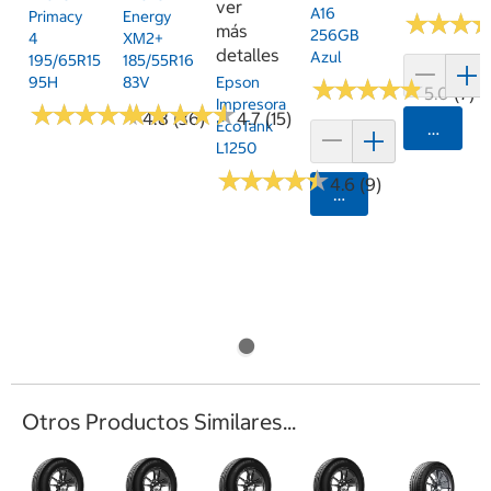
ver
A16
Primacy
Energy
★
★
★
★
★
★
más
256GB
4
XM2+
detalles
Azul
195/65R15
185/55R16
95H
83V
Epson
★
★
★
★
★
★
★
★
★
★
5.0 (7)
Impresora
★
★
★
★
★
★
★
★
★
★
★
★
★
★
★
★
★
★
★
★
4.8 (36)
4.7 (15)
EcoTank
Agrega
L1250
★
★
★
★
★
★
★
★
★
★
4.6 (9)
Agregar
Otros Productos Similares...