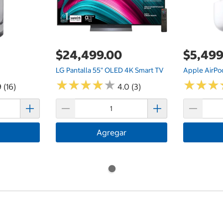
$24,499.00
$5,499
LG Pantalla 55" OLED 4K Smart TV
Apple AirPo
★
★
★
★
★
★
★
★
★
★
★
★
★
★
★
★
 (16)
4.0 (3)
Agregar