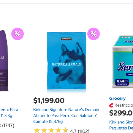
Grocery
$1,199.00
Restricci
mento Para
Kirkland Signature Nature's Domain
$299.
11.3 Kg
Alimento Para Perro Con Salmón Y
Camote 15.87kg
Kirkland Sig
 (1747)
Paquetes De
★
★
★
★
★
★
★
★
★
★
4.7 (1102)