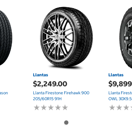
Llantas
Llantas
$2,249.00
$9,899
eason
Llanta Firestone Firehawk 900
Llanta Fires
205/60R15 91H
OWL 30X9.5
★
★
★
★
★
★
★
★
★
★
★
★
★
★
★
★