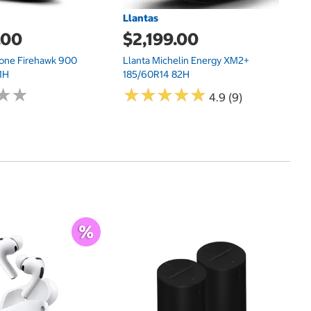
Llantas
.00
$2,199.00
tone Firehawk 900
Llanta Michelin Energy XM2+
1H
185/60R14 82H
★
★
★
★
★
★
★
★
★
★
★
★
★
★
4.9 (9)
$
Na