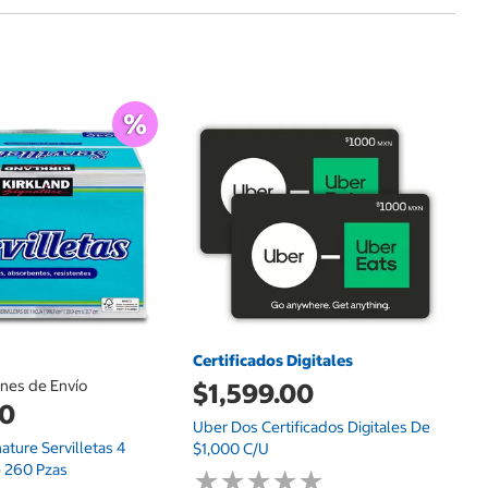
$
An
Pa
Va
Certificados Digitales
ones de Envío
$1,599.00
00
Uber Dos Certificados Digitales De
nature Servilletas 4
$1,000 C/u
 260 Pzas
★
★
★
★
★
★
★
★
★
★