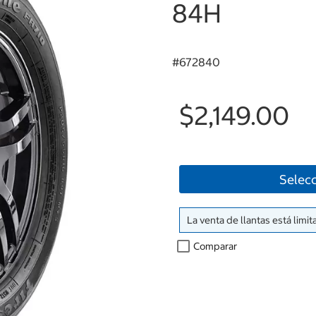
84H
#
672840
$2,149.00
Selecc
La venta de llantas está limit
Comparar