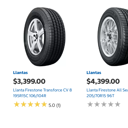
Llantas
Llantas
$3,399.00
$4,399.00
Llanta Firestone Transforce CV 8
Llanta Firestone All S
195R15C 106/104R
205/70R15 96T
★
★
★
★
★
★
★
★
★
★
★
★
★
★
★
★
★
★
★
★
5.0 (1)