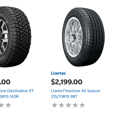
L
$
Ll
8
Llantas
.00
$2,199.00
tone Destination XT
Llanta Firestone All Season
0R15 140R
215/70R15 98T
★
★
★
★
★
★
★
★
★
★
★
★
★
★