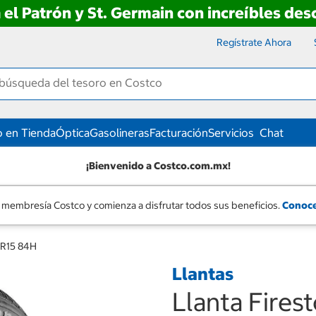
 el Patrón y St. Germain con increíbles de
Regístrate Ahora
 en Tienda
Óptica
Gasolineras
Facturación
Servicios
Chat
¡Bienvenido a Costco.com.mx!
 membresía Costco y comienza a disfrutar todos sus beneficios.
Conoce
0R15 84H
Llantas
Llanta Fire