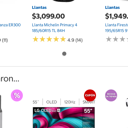
Llantas
Llantas
$3,099.00
$1,949
ranza ER300
Llanta Michelin Primacy 4
Llanta Fires
185/60R15 TL 84H
195/65R15 9
★
★
★
★
★
★
★
★
★
★
★
★
★
★
★
★
 (11)
4.9 (14)
on...