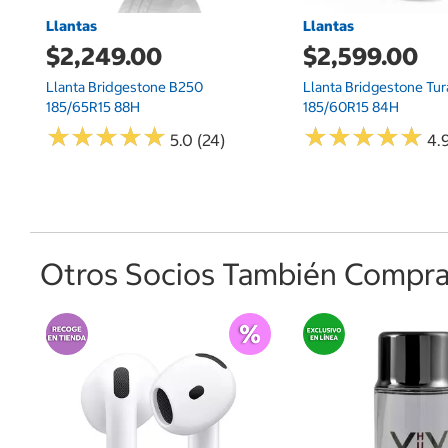
Llantas
Llantas
$2,249.00
$2,599.00
Llanta Bridgestone B250
Llanta Bridgestone Tu
185/65R15 88H
185/60R15 84H
★
★
★
★
★
★
★
★
★
★
★
★
★
★
★
★
★
★
★
★
5.0 (24)
4.9
Otros Socios También Comprar