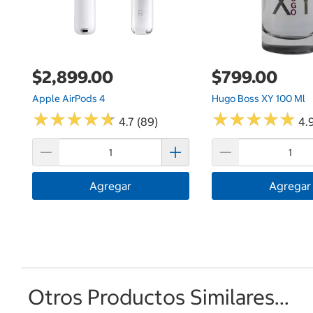
$2,899.00
$799.00
Apple AirPods 4
Hugo Boss XY 100 Ml
★
★
★
★
★
★
★
★
★
★
★
★
★
★
★
★
★
★
★
★
4.7 (89)
4.9
Agregar
Agregar
Otros Productos Similares...