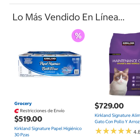
Lo Más Vendido En Línea...
Grocery
$729.00
Restricciones de Envío
Kirkland Signature Ali
$519.00
Gato Con Pollo Y Arroz 
Kirkland Signature Papel Higiénico
★
★
★
★
★
★
★
★
★
★
4.8
30 Pzas