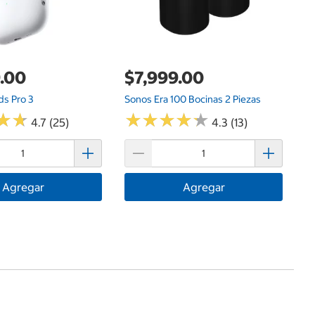
.00
$7,999.00
ds Pro 3
Sonos Era 100 Bocinas 2 Piezas
★
★
★
★
★
★
★
★
★
★
★
★
★
★
4.7 (25)
4.3 (13)
Agregar
Agregar