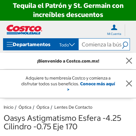
Tequila el Patrón y St. Germain con
increíbles descuentos
Ir
Ir
directo
directo
Mi Cuenta
al
al
contenido
menú
Departamentos
Todo
de
navegación
¡Bienvenido a Costco.com.mx!
Adquiere tu membresía Costco y comienza a
disfrutar todos sus beneficios.
Conoce más aquí
>
Inicio
Óptica
Óptica
Lentes De Contacto
Oasys Astigmatismo Esfera -4.25
Cilindro -0.75 Eje 170