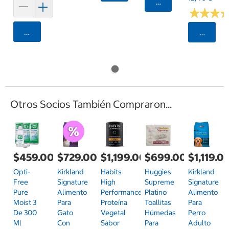
Seleccionar Código
★
★
★
★
★
★
Agregar
Selecci
Otros Socios También Compraron...
$459.00
$729.00
$1,199.00
$699.00
$1,119.0
Opti-
Kirkland
Habits
Huggies
Kirkland
Free
Signature
High
Supreme
Signature
Pure
Alimento
Performance
Platino
Alimento
Moist 3
Para
Proteína
Toallitas
Para
De 300
Gato
Vegetal
Húmedas
Perro
Ml
Con
Sabor
Para
Adulto