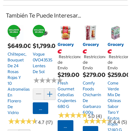
También Te Puede Interesar...
Grocery
Grocery
Grocery
$649.00
$1,799.00
Chiltepec,
Vogue
Restricciones
Restricciones
Restriccion
Bouquet
0VO4353S
de
de
de
De 24
Lentes
Envío
Envío
Envío
Rosas
De Sol
$219.00
$279.00
$259.00
Rojas Y
★
★
★
★
★
★
★
★
★
★
Fresh
Comfy
Come
10
Gourmet
Foods
Verde
Astromelias
Cebollas
Chicharrín
Mix De
En
Crujientes
De
Obleas
Florero
680 G
Garbanzo
Sabor
De
Agregar
600g
Taro Y
Vidrio
★
★
★
★
★
★
★
★
★
★
5.0 (4)
Frutos
★
★
★
★
★
★
★
★
★
★
★
★
★
★
★
★
★
★
★
★
4.4 (5)
4.7 (17)
Rojos
Seleccionar Código Postal
12/40 G