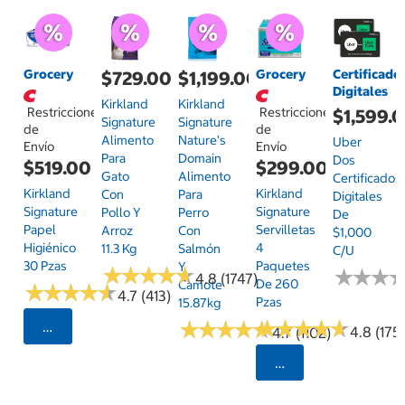
Grocery
Grocery
Certificado
$729.00
$1,199.00
Digitales
Kirkland
Kirkland
Restricciones
Restricciones
$1,599.
Signature
Signature
de
de
Alimento
Nature's
Uber
Envío
Envío
Para
Domain
Dos
$519.00
$299.00
Gato
Alimento
Certificados
Kirkland
Kirkland
Con
Para
Digitales
Signature
Signature
Pollo Y
Perro
De
Papel
Servilletas
Arroz
Con
$1,000
Higiénico
4
11.3 Kg
Salmón
C/u
30 Pzas
Paquetes
Y
★
★
★
★
★
★
★
★
★
★
★
★
★
★
★
★
4.8 (1747)
De 260
Camote
★
★
★
★
★
★
★
★
★
★
4.7 (413)
Pzas
15.87kg
★
★
★
★
★
★
★
★
★
★
★
★
★
★
★
★
★
★
★
★
Seleccionar Código Postal
4.8 (175)
4.7 (1102)
Seleccionar Código