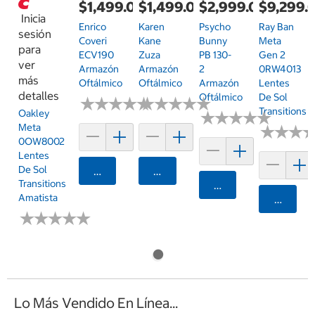
$1,499.00
$1,499.00
$2,999.00
$9,299.
Inicia
Enrico
Karen
Psycho
Ray Ban
sesión
Coveri
Kane
Bunny
Meta
para
ECV190
Zuza
PB 130-
Gen 2
ver
Armazón
Armazón
2
0RW4013
más
Oftálmico
Oftálmico
Armazón
Lentes
detalles
Oftálmico
De Sol
★
★
★
★
★
★
★
★
★
★
★
★
★
★
★
★
★
★
★
★
Transitions
Oakley
★
★
★
★
★
★
★
★
★
★
Meta
★
★
★
★
★
★
0OW8002
Lentes
De Sol
Agregar
Agregar
Transitions
Agregar
Amatista
Agrega
★
★
★
★
★
★
★
★
★
★
Lo Más Vendido En Línea...