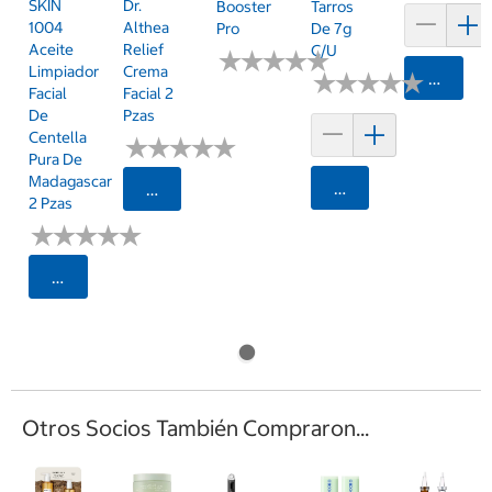
SKIN
Dr.
Booster
Tarros
1004
Althea
Pro
De 7g
Aceite
Relief
C/u
★
★
★
★
★
★
★
★
★
★
Limpiador
Crema
★
★
★
★
★
★
★
★
★
★
Agrega
Facial
Facial 2
De
Pzas
Centella
★
★
★
★
★
★
★
★
★
★
Pura De
Madagascar
Agregar
Seleccionar Código Postal
2 Pzas
★
★
★
★
★
★
★
★
★
★
Seleccionar Código Postal
Otros Socios También Compraron...