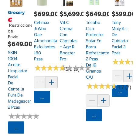
Grocery
$699.00
$5,699.00
$649.00
$599.0
Celimax
Vit C
Tocobo
Tony
Restricciones
Ji Woo
Crema
Cica
Moly Kit
de
Gae
Con
Protector
De
Envío
Almohadillas
Cápsulas
Solar En
Cuidado
$649.00
Exfoliantes
+ Age R
Barra
Facial 2
SKIN
160
Booster
Refrescante
Pzas
1004
Pzas
Pro
2 Pzas
★
★
★
★
★
★
Aceite
De 19
★
★
★
★
★
★
★
★
★
★
★
★
★
★
★
★
★
★
★
★
5.0 (3)
Limpiador
Gramos
Facial
C/u
De
★
★
★
★
★
★
★
★
★
★
4.7 (7)
Centella
Agrega
Pura De
Agregar
Madagascar
2 Pzas
★
★
★
★
★
★
★
★
★
★
Agregar
Seleccionar Código Postal