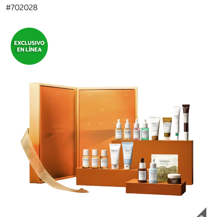
#
702028