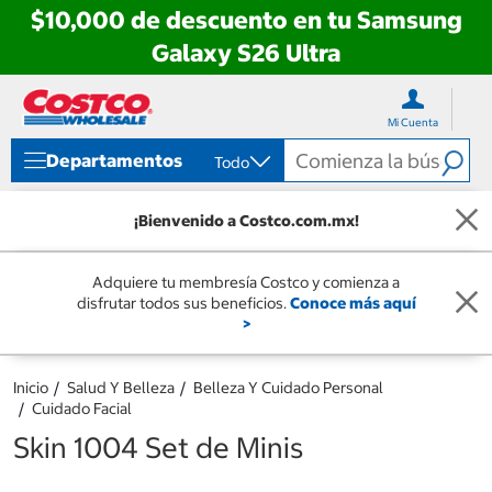
$10,000 de descuento en tu Samsung
Galaxy S26 Ultra
Ir
Ir
directo
directo
Mi Cuenta
al
al
contenido
menú
Departamentos
Todo
de
navegación
¡Bienvenido a Costco.com.mx!
Adquiere tu membresía Costco y comienza a
disfrutar todos sus beneficios.
Conoce más aquí
>
Inicio
Salud Y Belleza
Belleza Y Cuidado Personal
Cuidado Facial
Skin 1004 Set de Minis