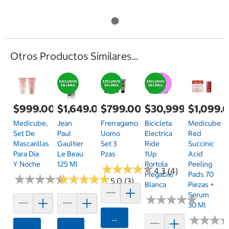
Otros Productos Similares...
$999.00
$1,649.00
$799.00
$30,999.00
$1,099.
Medicube,
Jean
Frerragamo
Bicicleta
Medicube
Set De
Paul
Uomo
Electrica
Red
Mascarillas
Gaultier
Set 3
Ride
Succinic
Para Día
Le Beau
Pzas
1Up
Acid
Y Noche
125 Ml
Portola
Peeling
★
★
★
★
★
★
★
★
★
★
4.3 (4)
Plegable
Pads 70
★
★
★
★
★
★
★
★
★
★
★
★
★
★
★
★
★
★
★
★
5.0 (3)
Blanca
Piezas +
Serum
★
★
★
★
★
★
★
★
★
★
30 Ml
Agregar
★
★
★
★
★
★
Agregar
Agregar