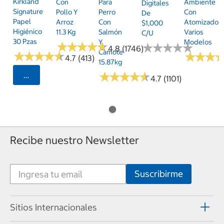
Kirkland
Con
Para
Ambiente
Digitales
Signature
Pollo Y
Perro
Con
De
Papel
Arroz
Con
Atomizador,
$1,000
Higiénico
11.3 Kg
Salmón
Varios
C/u
30 Pzas
Y
Modelos
★
★
★
★
★
★
★
★
★
★
★
★
★
★
★
★
★
★
★
★
4.8 (1746)
Camote
★
★
★
★
★
★
★
★
★
★
★
★
★
★
★
★
4.7 (413)
15.87kg
★
★
★
★
★
★
★
★
★
★
Seleccionar Código Postal
4.7 (1101)
Recibe nuestro Newsletter
Sitios Internacionales