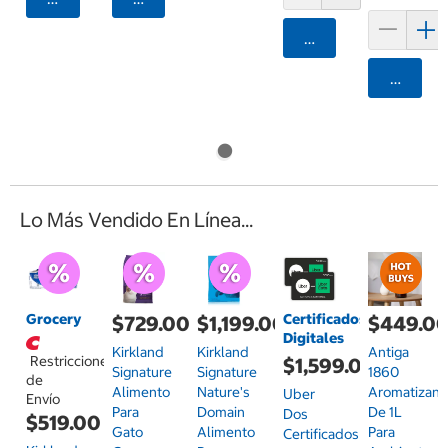
Agregar
Agrega
Lo Más Vendido En Línea...
Grocery
Certificados
$729.00
$1,199.00
$449.0
Digitales
Kirkland
Kirkland
Antiga
Restricciones
$1,599.00
Signature
Signature
1860
de
Alimento
Nature's
Aromatizant
Uber
Envío
Para
Domain
De 1L
Dos
$519.00
Gato
Alimento
Para
Certificados