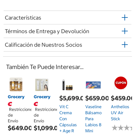
Características
Términos de Entrega y Devolución
Calificación de Nuestros Socios
También Te Puede Interesar...
Grocery
Grocery
$5,699.00
$659.00
$459.0
Vit C
Vaseline
Anthelios
Restricciones
Restricciones
Crema
Bálsamo
UV Air
de
de
Con
Para
Stick
Envío
Envío
Cápsulas
Labios 8
★
★
★
★
★
★
$649.00
$1,099.00
+ Age R
Mini