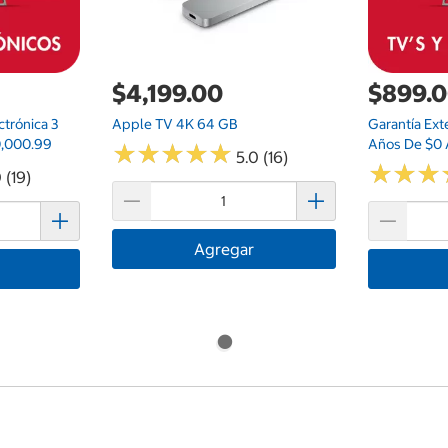
$4,199.00
$899.
ctrónica 3
Apple TV 4K 64 GB
Garantía Ext
0,000.99
Años De $0 
★
★
★
★
★
★
★
★
★
★
5.0 (16)
★
★
★
★
★
★
 (19)
Agregar