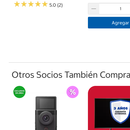
★
★
★
★
★
★
★
★
★
★
5.0 (2)
Agregar
Otros Socios También Comprar