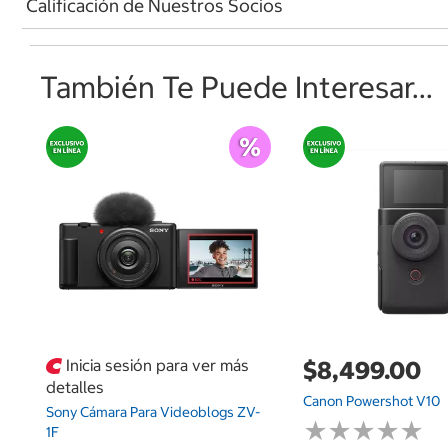
Calificación de Nuestros Socios
También Te Puede Interesar...
Inicia sesión para ver más
$8,499.00
detalles
Canon Powershot V10
Sony Cámara Para Videoblogs ZV-
★
★
★
★
★
★
★
★
★
★
1F