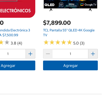
00
$7,899.00
endida Electrónica 3
TCL Pantalla 55" QLED 4K Google
A $7,500.99
TV
★
★
★
★
★
★
★
★
★
★
★
★
★
★
3.8 (4)
5.0 (3)
Agregar
Agregar