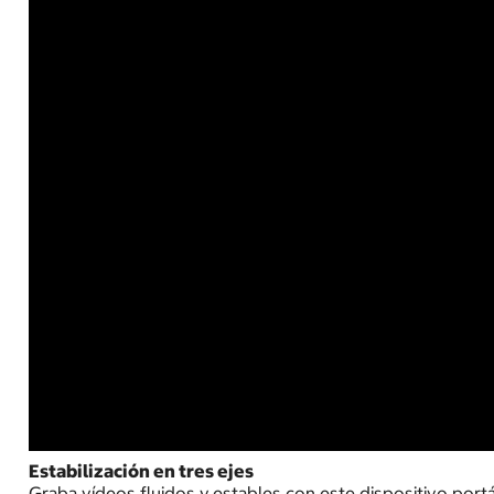
Estabilización en tres ejes
Graba vídeos fluidos y estables con este dispositivo portá