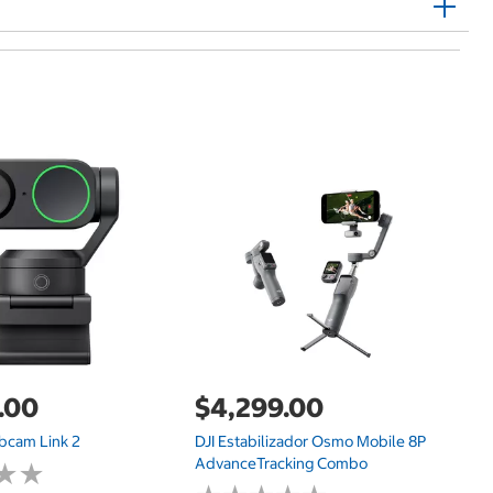
$
Go
Ac
.00
$4,299.00
bcam Link 2
DJI Estabilizador Osmo Mobile 8P
AdvanceTracking Combo
★
★
★
★