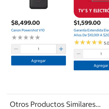
$8,499.00
$1,599.00
Canon Powershot V10
Garantía Extendida Ele
Años De $10,001 A $2
★
★
★
★
★
★
★
★
★
★
★
★
★
★
★
★
★
★
★
★
5.0
Agregar
Agregar
Otros Productos Similares...