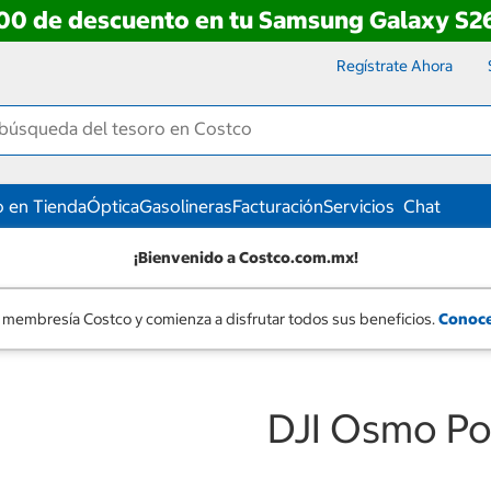
00 de descuento en tu Samsung Galaxy S26
Regístrate Ahora
 en Tienda
Óptica
Gasolineras
Facturación
Servicios
Chat
¡Bienvenido a Costco.com.mx!
 membresía Costco y comienza a disfrutar todos sus beneficios.
Conoce
DJI Osmo Po