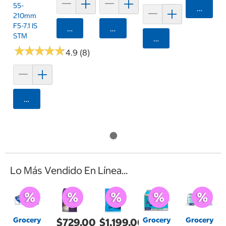
55-
Agrega
210mm
F5-7.1 IS
Agregar
Agregar
STM
Agregar
★
★
★
★
★
★
★
★
★
★
4.9 (8)
Agregar
Lo Más Vendido En Línea...
Grocery
Grocery
Grocery
$729.00
$1,199.00