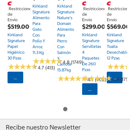
Kirkland
Kirkland
Restricciones
Restricciones
Restriccion
Signature
Signature
de
de
de
Alimento
Nature's
Envío
Envío
Envío
Para
Domain
$519.00
$299.00
$569.0
Gato
Alimento
Kirkland
Kirkland
Kirkland
Con
Para
Signature
Signature
Signature
Pollo Y
Perro
Papel
Servilletas
Toalla
Arroz
Con
Higiénico
4
Desechable
11.3 Kg
Salmón
30 Pzas
Paquetes
12 Pzas
Y
★
★
★
★
★
★
★
★
★
★
4.8 (1749)
De 260
Camote
★
★
★
★
★
★
★
★
★
★
★
★
★
★
★
★
4.7 (413)
Pzas
15.87kg
★
★
★
★
★
★
★
★
★
★
★
★
★
★
★
★
★
★
★
★
Seleccionar Código Postal
Selecci
4.8 (175)
4.7 (1102)
Seleccionar Código
Recibe nuestro Newsletter