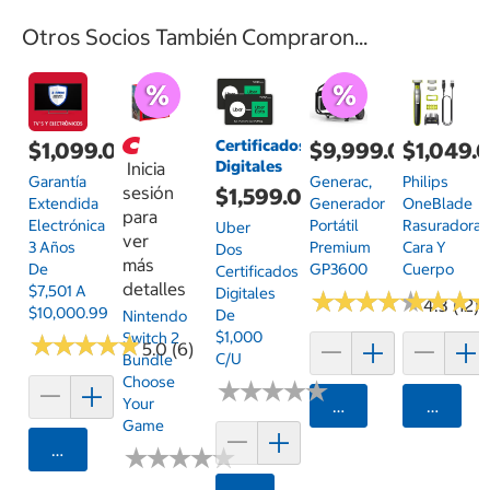
Otros Socios También Compraron...
Certificados
$1,099.00
$9,999.00
$1,049.
Digitales
Inicia
Garantía
Generac,
Philips
sesión
$1,599.00
Extendida
Generador
OneBlade
para
Electrónica
Portátil
Rasuradora
Uber
ver
3 Años
Premium
Cara Y
Dos
más
De
GP3600
Cuerpo
Certificados
detalles
$7,501 A
Digitales
★
★
★
★
★
★
★
★
★
★
★
★
★
★
★
★
4.3 (12)
$10,000.99
De
Nintendo
$1,000
Switch 2
★
★
★
★
★
★
★
★
★
★
5.0 (6)
C/u
Bundle
Choose
★
★
★
★
★
★
★
★
★
★
Your
Agregar
Agrega
Game
Agregar
★
★
★
★
★
★
★
★
★
★