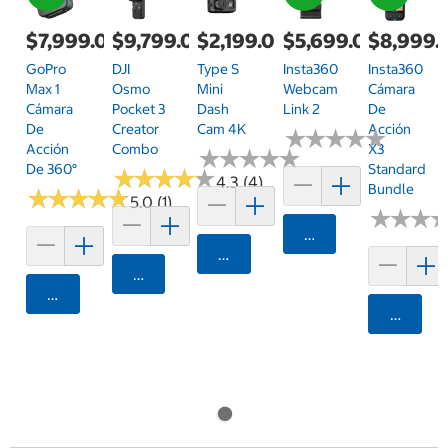
$7,999.00
$9,799.00
$2,199.00
$5,699.00
$8,999.
GoPro
DJI
Type S
Insta360
Insta360
Max 1
Osmo
Mini
Webcam
Cámara
Cámara
Pocket 3
Dash
Link 2
De
De
Creator
Cam 4K
Acción
★
★
★
★
★
★
★
★
★
★
Acción
Combo
X3
★
★
★
★
★
★
★
★
★
★
De 360°
Standard
★
★
★
★
★
★
★
★
★
★
4.3 (4)
Bundle
★
★
★
★
★
★
★
★
★
★
5.0 (1)
★
★
★
★
★
★
Agregar
Agregar
Agregar
Agregar
Agrega