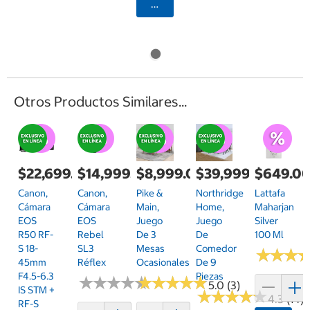
Agregar
Otros Productos Similares...
$22,699.00
$14,999.00
$8,999.00
$39,999.00
$649.0
Canon,
Canon,
Pike &
Northridge
Lattafa
Cámara
Cámara
Main,
Home,
Maharjan
EOS
EOS
Juego
Juego
Silver
R50 RF-
Rebel
De 3
De
100 Ml
S 18-
SL3
Mesas
Comedor
★
★
★
★
★
★
45mm
Réflex
Ocasionales
De 9
F4.5-6.3
Piezas
★
★
★
★
★
★
★
★
★
★
★
★
★
★
★
★
★
★
★
★
5.0 (3)
IS STM +
★
★
★
★
★
★
★
★
★
★
4.3 (14)
RF-S