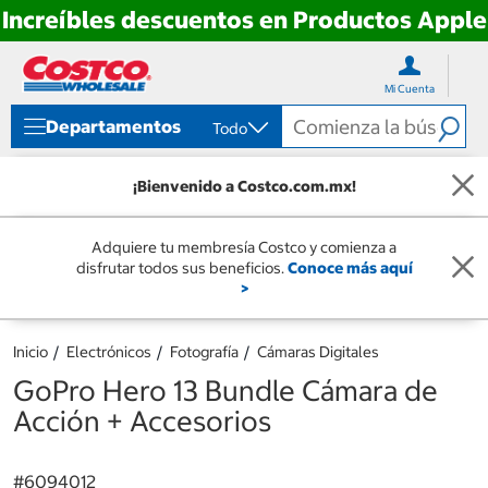
Increíbles descuentos en Productos Apple
Ir
Ir
directo
directo
Mi Cuenta
al
al
contenido
menú
Departamentos
Todo
de
navegación
¡Bienvenido a Costco.com.mx!
Adquiere tu membresía Costco y comienza a
disfrutar todos sus beneficios.
Conoce más aquí
>
Inicio
Electrónicos
Fotografía
Cámaras Digitales
GoPro Hero 13 Bundle Cámara de
Acción + Accesorios
#
6094012