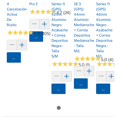
4
Pro 3
Series 11
SE 3
Series 11
Cancelación
(GPS)
(GPS)
(GPS)
★
★
★
★
★
★
★
★
★
★
4.7 (24)
Activa
42mm
44mm
46mm
De
Aluminio
Aluminio
Aluminio
Ruido
Negro
Medianoche
Negro
Azabache
+ Correa
Azabache
★
★
★
★
★
★
★
★
★
★
4.8 (105)
+ Correa
Deportiva
+ Correa
Agregar
Deportiva
Medianoche
Deportiva
Negra -
- Talla
Negra -
Talla
M/L
Talla
S/M
M/L
Agregar
★
★
★
★
★
★
★
★
★
★
5.0 (4)
★
★
★
★
★
★
★
★
★
★
★
★
★
★
★
★
5.0 (1)
Agregar
Agregar
Agrega