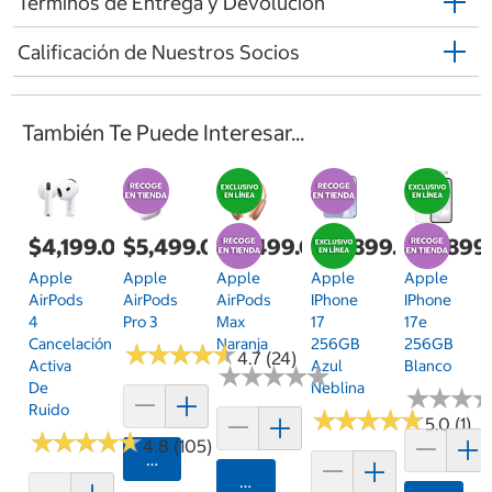
Términos de Entrega y Devolución
Calificación de Nuestros Socios
También Te Puede Interesar...
$4,199.00
$5,499.00
$11,499.00
$19,899.00
$14,899
Apple
Apple
Apple
Apple
Apple
AirPods
AirPods
AirPods
IPhone
IPhone
4
Pro 3
Max
17
17e
Cancelación
Naranja
256GB
256GB
★
★
★
★
★
★
★
★
★
★
4.7 (24)
Activa
Azul
Blanco
★
★
★
★
★
★
★
★
★
★
De
Neblina
★
★
★
★
★
★
Ruido
★
★
★
★
★
★
★
★
★
★
5.0 (1)
★
★
★
★
★
★
★
★
★
★
4.8 (105)
Agregar
Agregar