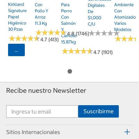
Kirkland
Con
Para
Ambiente
Digitales
Signature
Pollo Y
Perro
Con
De
Papel
Arroz
Con
Atomizador,
$1,000
Higiénico
11.3 Kg
Salmón
Varios
C/u
30 Pzas
Y
Modelos
★
★
★
★
★
★
★
★
★
★
★
★
★
★
★
★
★
★
★
★
4.8 (1746)
Camote
★
★
★
★
★
★
★
★
★
★
★
★
★
★
★
★
4.7 (413)
15.87kg
★
★
★
★
★
★
★
★
★
★
Seleccionar Código Postal
4.7 (1101)
Recibe nuestro Newsletter
Sitios Internacionales