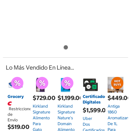
Lo Más Vendido En Línea...
Grocery
Certificados
$729.00
$1,199.00
$449.0
Digitales
Kirkland
Kirkland
Antiga
Restricciones
$1,599.00
Signature
Signature
1860
de
Alimento
Nature's
Aromatizant
Uber
Envío
Para
Domain
De 1L
Dos
$519.00
Gato
Alimento
Para
Certificados