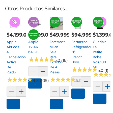
Otros Productos Similares...
$4,199.00
$4,199.00
$49,999.00
$94,999.00
$1,399.
Apple
Apple
Foremost,
Bertazzoni
Guerlain
AirPods
TV 4K
Milan
Refrigerador
La
4
64 GB
Sala
36'
Petite
Cancelación
Para
French
Robe
★
★
★
★
★
★
★
★
★
★
5.0 (16)
Activa
Exterior
Door
Noir 100
De
De 4
Ml
★
★
★
★
★
★
★
★
★
★
5.0 (1)
Ruido
Piezas
★
★
★
★
★
★
★
★
★
★
★
★
★
★
★
★
★
★
★
★
★
★
★
★
★
★
4.8 (105)
5.0 (2)
Agregar
Agregar
Agrega
Agregar
Agregar