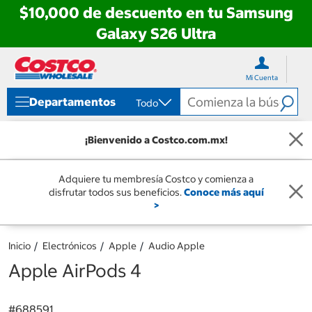
$10,000 de descuento en tu Samsung
Galaxy S26 Ultra
Ir
Ir
directo
directo
Mi Cuenta
al
al
contenido
menú
Departamentos
Todo
de
navegación
¡Bienvenido a Costco.com.mx!
Adquiere tu membresía Costco y comienza a
disfrutar todos sus beneficios.
Conoce más aquí
>
Inicio
Electrónicos
Apple
Audio Apple
Apple AirPods 4
#
688591