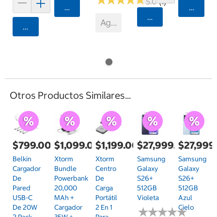
5.0 (1)
Agregar
Agrega
Agregar
Agotado
Agregar
Otros Productos Similares...
$799.00
$1,099.00
$1,199.00
$27,999.00
$27,999
Belkin
Xtorm
Xtorm
Samsung
Samsung
Cargador
Bundle
Centro
Galaxy
Galaxy
De
Powerbank
De
S26+
S26+
Pared
20,000
Carga
512GB
512GB
USB-C
MAh +
Portátil
Violeta
Azul
De 20W
Cargador
2 En 1
Cielo
★
★
★
★
★
★
★
★
★
★