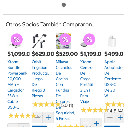
Otros Socios También Compraron...
$1,099.00
$629.00
$529.00
$1,199.00
$499.0
Xtorm
Orbit
Mikasa
Xtorm
Apple
Bundle
Irrigation
Cuchillos
Centro
Adaptador
Powerbank
Products,
De
De
De
20,000
Juego
Cocina
Carga
Corriente
MAh +
De
Con
Portátil
USB-C
Cargador
Riego 3
Fundas
2 En 1
De 20
35W +
Piezas
De
Para
W
Cable
Colores
Viaje
★
★
★
★
★
★
★
★
★
★
★
★
★
★
★
★
5.0 (1)
USB-C
De
★
★
★
★
★
★
★
★
★
★
4.8 (4)
Seguridad,
★
★
★
★
★
★
★
★
★
★
5.0 (1)
5 Piezas
★
★
★
★
★
★
★
★
★
★