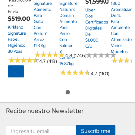
$1,599.00
Signature
Signature
1860
de
Alimento
Nature's
Aromatizant
Uber
Envío
Para
Domain
De 1L
Dos
$519.00
Gato
Alimento
Para
Certificados
Kirkland
Con
Para
Ambiente
Digitales
Signature
Pollo Y
Perro
Con
De
Papel
Arroz
Con
Atomizador,
$1,000
Higiénico
11.3 Kg
Salmón
Varios
C/u
30 Pzas
Y
Modelos
★
★
★
★
★
★
★
★
★
★
★
★
★
★
★
★
★
★
★
★
4.8 (1746)
Camote
★
★
★
★
★
★
★
★
★
★
★
★
★
★
★
★
4.7 (413)
15.87kg
★
★
★
★
★
★
★
★
★
★
Seleccionar Código Postal
4.7 (1101)
Recibe nuestro Newsletter