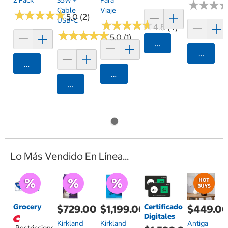
2 Pack
35W +
Para
★
★
★
★
★
★
Cable
Viaje
★
★
★
★
★
★
★
★
★
★
5.0 (2)
USB-C
★
★
★
★
★
★
★
★
★
★
4.8 (4)
★
★
★
★
★
★
★
★
★
★
5.0 (1)
Agregar
Agrega
Agregar
Agregar
Agregar
Lo Más Vendido En Línea...
Grocery
Certificados
$729.00
$1,199.00
$449.0
Digitales
Kirkland
Kirkland
Antiga
Restricciones