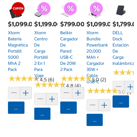
$1,099.00
$1,199.00
$799.00
$1,099.00
$1,799.
Xtorm
Xtorm
Belkin
Xtorm
DELL
Batería
Centro
Cargador
Bundle
Dock
Magnética
De
De
Powerbank
Estación
Portátil
Carga
Pared
20,000
De
5000
Portátil
USB-C
MAh +
Carga
MhA 2
2 En 1
De 20W
Cargador
Inalámbrica
Pack
Para
2 Pack
35W +
★
★
★
★
★
★
Viaje
Cable
★
★
★
★
★
★
★
★
★
★
★
★
★
★
★
★
★
★
★
★
4.5 (6)
5.0 (2)
USB-C
★
★
★
★
★
★
★
★
★
★
4.8 (4)
★
★
★
★
★
★
★
★
★
★
5.0 (1)
Agrega
Agregar
Agregar
Agregar
Agregar