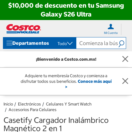
$10,000 de descuento en tu Samsung
Galaxy S26 Ultra
Ir
Ir
directo
directo
Mi Cuenta
al
al
contenido
menú
Departamentos
Todo
de
navegación
¡Bienvenido a Costco.com.mx!
Adquiere tu membresía Costco y comienza a
disfrutar todos sus beneficios.
Conoce más aquí
>
Inicio
Electrónicos
Celulares Y Smart Watch
Accesorios Para Celulares
Casetify Cargador Inalámbrico
Magnético 2 en 1