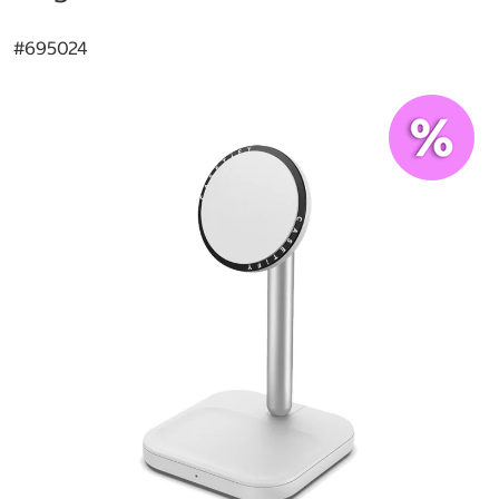
#
695024