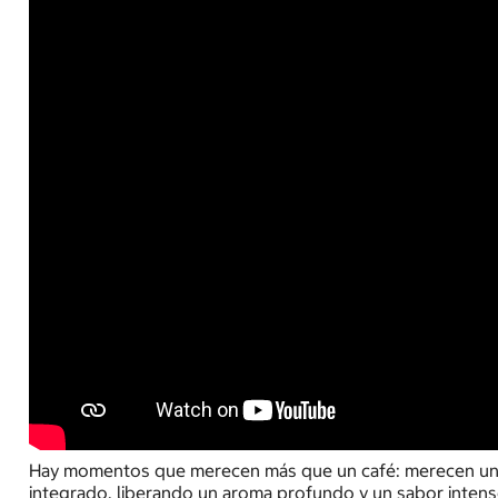
Hay momentos que merecen más que un café: merecen una e
integrado, liberando un aroma profundo y un sabor intens