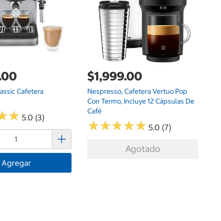
M
.00
$1,999.00
assic Cafetera
Nespresso, Cafetera Vertuo Pop
Con Termo, Incluye 12 Cápsulas De
Café
★
★
★
★
5.0 (3)
★
★
★
★
★
★
★
★
★
★
5.0 (7)
Agotado
Agregar