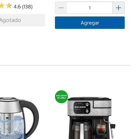
★
★
★
★
4.6 (138)
Agotado
Agregar