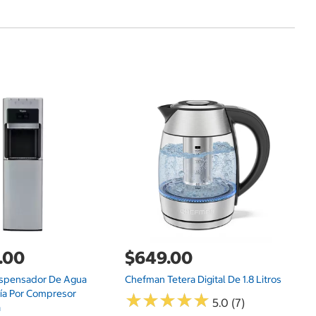
$
LG
.00
$649.00
ispensador De Agua
Chefman Tetera Digital De 1.8 Litros
ría Por Compresor
★
★
★
★
★
★
★
★
★
★
5.0 (7)
a