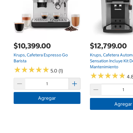
$10,399.00
$12,799.00
Krups, Cafetera Espresso Go
Krups, Cafetera Autom
Barista
Sensation Incluye Kit D
Mantenimiento
★
★
★
★
★
★
★
★
★
★
5.0 (1)
★
★
★
★
★
★
★
★
★
★
4.8
Agregar
Agregar