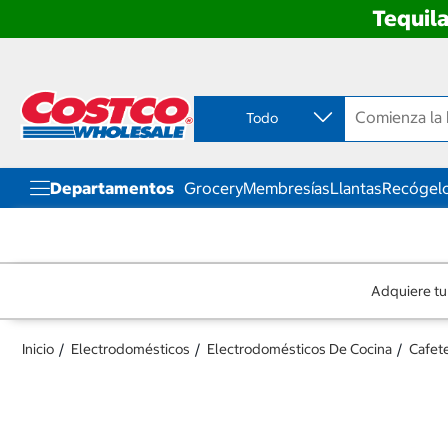
Tequila
Ir
Ir
directo
directo
al
al
contenido
menú
Todo
de
navegación
Departamentos
Grocery
Membresías
Llantas
Recógelo
Adquiere tu
Inicio
Electrodomésticos
Electrodomésticos De Cocina
Cafete