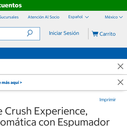
scuentos
Español
Sucursales
Atención Al Socio
México
Iniciar Sesión
Carrito
 más aquí >
Imprimir
e Crush Experience,
tomática con Espumador