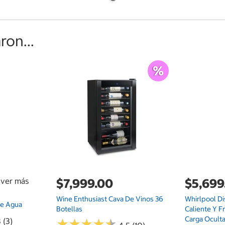
on...
a ver más
$7,999.00
$5,699
Wine Enthusiast Cava De Vinos 36
Whirlpool D
De Agua
Botellas
Caliente Y F
Carga Ocult
 (3)
★
★
★
★
★
★
★
★
★
★