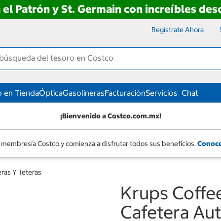
 el Patrón y St. Germain con increíbles de
Regístrate Ahora
 en Tienda
Óptica
Gasolineras
Facturación
Servicios
Chat
¡Bienvenido a Costco.com.mx!
 membresía Costco y comienza a disfrutar todos sus beneficios.
Conoce
ras Y Teteras
Krups Coffe
Cafetera Au