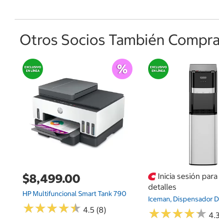
Otros Socios También Comprar
$8,499.00
Inicia sesión par
detalles
HP Multifuncional Smart Tank 790
Iceman, Dispensador 
★
★
★
★
★
★
★
★
★
★
4.5 (8)
★
★
★
★
★
★
★
★
★
★
4.3