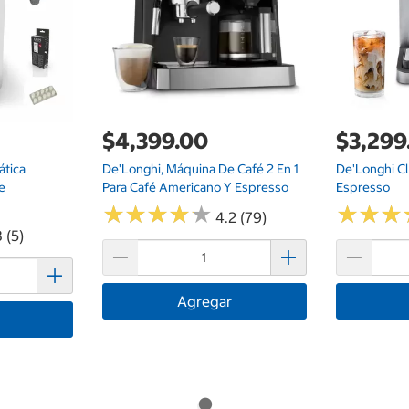
$4,399.00
$3,299
ática
De'Longhi, Máquina De Café 2 En 1
De'Longhi Cl
e
Para Café Americano Y Espresso
Espresso
★
★
★
★
★
★
★
★
★
★
★
★
★
★
★
★
4.2 (79)
 (5)
Agregar