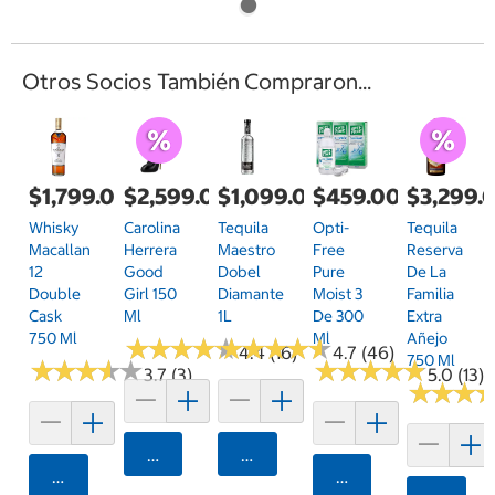
Otros Socios También Compraron...
$1,799.00
$2,599.00
$1,099.00
$459.00
$3,299.
Whisky
Carolina
Tequila
Opti-
Tequila
Macallan
Herrera
Maestro
Free
Reserva
12
Good
Dobel
Pure
De La
Double
Girl 150
Diamante
Moist 3
Familia
Cask
Ml
1L
De 300
Extra
750 Ml
Ml
Añejo
★
★
★
★
★
★
★
★
★
★
★
★
★
★
★
★
★
★
★
★
4.4 (16)
4.7 (46)
750 Ml
★
★
★
★
★
★
★
★
★
★
★
★
★
★
★
★
★
★
★
★
3.7 (3)
5.0 (13)
★
★
★
★
★
★
Agregar
Agregar
Agregar
Agregar