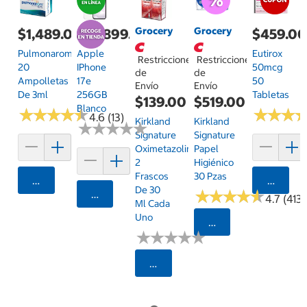
Grocery
Grocery
$1,489.00
$14,899.00
$459.0
Pulmonarom
Apple
Eutirox
Restricciones
Restricciones
20
IPhone
50mcg
de
de
Ampolletas
17e
50
Envío
Envío
De 3ml
256GB
Tabletas
$139.00
$519.00
Blanco
★
★
★
★
★
★
★
★
★
★
★
★
★
★
★
★
4.6 (13)
Kirkland
Kirkland
★
★
★
★
★
★
★
★
★
★
Signature
Signature
Oximetazolina
Papel
2
Higiénico
Frascos
30 Pzas
Agregar
Agrega
De 30
★
★
★
★
★
★
★
★
★
★
Agregar
4.7 (413)
Ml Cada
Uno
Seleccionar Código
★
★
★
★
★
★
★
★
★
★
Seleccionar Código Postal