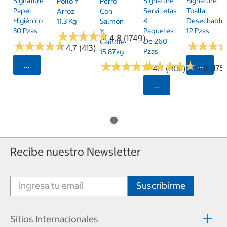
Signature
Signature
Signature
Pollo Y
Perro
Papel
Servilletas
Toalla
Arroz
Con
Higiénico
4
Desechable
11.3 Kg
Salmón
30 Pzas
Paquetes
12 Pzas
Y
★
★
★
★
★
★
★
★
★
★
4.8 (1749)
De 260
Camote
★
★
★
★
★
★
★
★
★
★
★
★
★
★
★
★
4.7 (413)
Pzas
15.87kg
★
★
★
★
★
★
★
★
★
★
★
★
★
★
★
★
★
★
★
★
Seleccionar Código Postal
Selecci
4.8 (175)
4.7 (1102)
Seleccionar Código
Recibe nuestro Newsletter
Sitios Internacionales