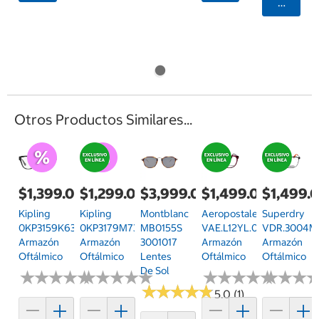
Agrega
Otros Productos Similares...
$1,399.00
$1,299.00
$3,999.00
$1,499.00
$1,499.
Kipling
Kipling
Montblanc
Aeropostale
Superdry
0KP3159K635
0KP3179M73951
MB0155S
VAE.L12YL.0RED.56
VDR.3004M
Armazón
Armazón
3001017
Armazón
Armazón
Oftálmico
Oftálmico
Lentes
Oftálmico
Oftálmico
De Sol
★
★
★
★
★
★
★
★
★
★
★
★
★
★
★
★
★
★
★
★
★
★
★
★
★
★
★
★
★
★
★
★
★
★
★
★
★
★
★
★
★
★
★
★
★
★
5.0 (1)