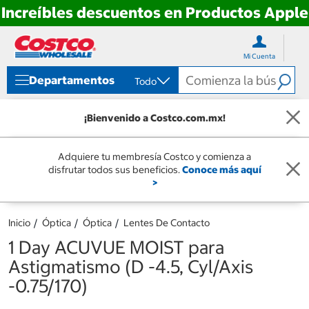
Increíbles descuentos en Productos Apple
Ir
Ir
directo
directo
Mi Cuenta
al
al
contenido
menú
Departamentos
Todo
de
navegación
¡Bienvenido a Costco.com.mx!
Adquiere tu membresía Costco y comienza a
disfrutar todos sus beneficios.
Conoce más aquí
>
Inicio
Óptica
Óptica
Lentes De Contacto
1 Day ACUVUE MOIST para
Astigmatismo (D -4.5, Cyl/Axis
-0.75/170)