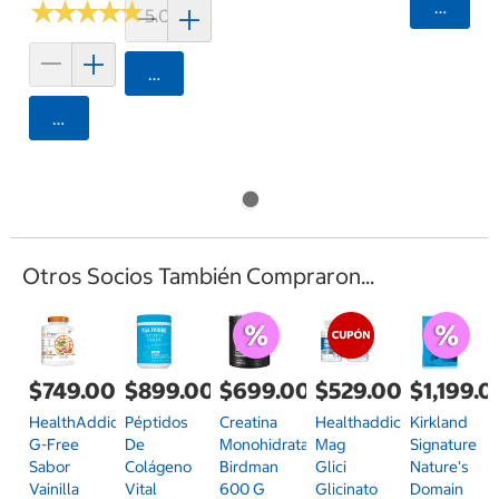
★
★
★
★
★
★
★
★
★
★
Agrega
5.0 (8)
Agregar
Agregar
Otros Socios También Compraron...
$749.00
$899.00
$699.00
$529.00
$1,199.0
HealthAddiction
Péptidos
Creatina
Healthaddiction
Kirkland
G-Free
De
Monohidratada
Mag
Signature
Sabor
Colágeno
Birdman
Glici
Nature's
Vainilla
Vital
600 G
Glicinato
Domain