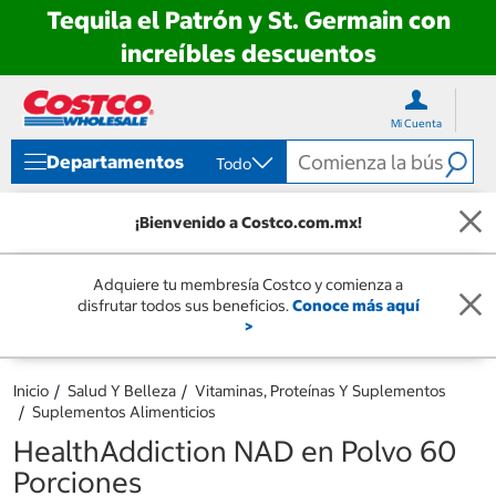
Tequila el Patrón y St. Germain con
increíbles descuentos
Ir
Ir
directo
directo
Mi Cuenta
al
al
contenido
menú
Departamentos
Todo
de
navegación
¡Bienvenido a Costco.com.mx!
Adquiere tu membresía Costco y comienza a
disfrutar todos sus beneficios.
Conoce más aquí
>
Inicio
Salud Y Belleza
Vitaminas, Proteínas Y Suplementos
Suplementos Alimenticios
HealthAddiction NAD en Polvo 60
Porciones