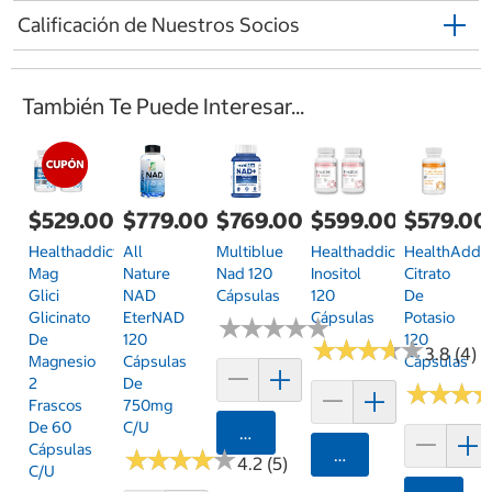
Calificación de Nuestros Socios
También Te Puede Interesar...
$529.00
$779.00
$769.00
$599.00
$579.00
Healthaddiction
All
Multiblue
Healthaddiction
HealthAddic
Mag
Nature
Nad 120
Inositol
Citrato
Glici
NAD
Cápsulas
120
De
Glicinato
EterNAD
Cápsulas
Potasio
★
★
★
★
★
★
★
★
★
★
De
120
120
★
★
★
★
★
★
★
★
★
★
3.8 (4)
Magnesio
Cápsulas
Cápsulas
2
De
★
★
★
★
★
★
Frascos
750mg
De 60
C/u
Agregar
Cápsulas
★
★
★
★
★
★
★
★
★
★
Agregar
4.2 (5)
C/u