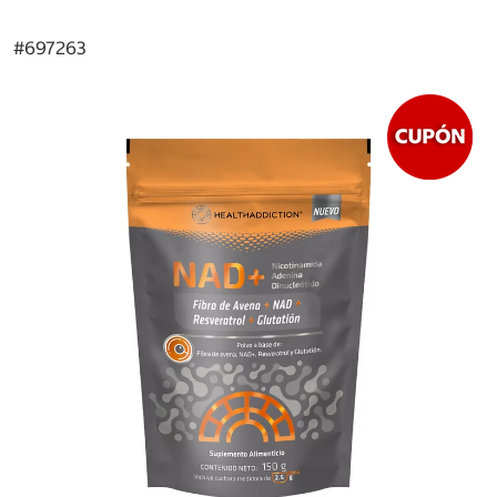
#
697263