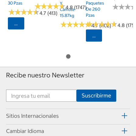
30 Pzas
Paquetes
Y
★
★
★
★
★
★
★
★
★
★
★
★
★
★
★
★
4.8 (1747)
De 260
Camote
★
★
★
★
★
★
★
★
★
★
4.7 (413)
Pzas
15.87kg
★
★
★
★
★
★
★
★
★
★
★
★
★
★
★
★
★
★
★
★
Seleccionar Código Postal
4.8 (175)
4.7 (1102)
Seleccionar Código
Recibe nuestro Newsletter
Sitios Internacionales
Cambiar Idioma