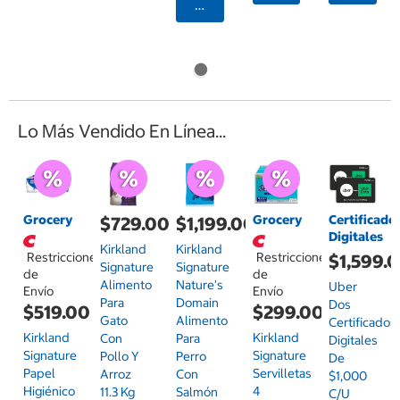
Agregar
Lo Más Vendido En Línea...
Grocery
Grocery
Certificado
$729.00
$1,199.00
Digitales
Kirkland
Kirkland
Restricciones
Restricciones
$1,599.
Signature
Signature
de
de
Alimento
Nature's
Uber
Envío
Envío
Para
Domain
Dos
$519.00
$299.00
Gato
Alimento
Certificados
Kirkland
Kirkland
Con
Para
Digitales
Signature
Signature
Pollo Y
Perro
De
Papel
Servilletas
Arroz
Con
$1,000
Higiénico
4
11.3 Kg
Salmón
C/u