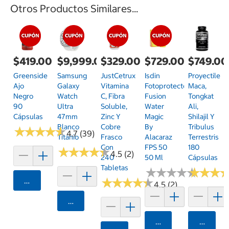
Otros Productos Similares...
$419.00
$9,999.00
$329.00
$729.00
$749.00
Greenside
Samsung
JustCetrux
Isdin
Proyectile
Ajo
Galaxy
Vitamina
Fotoprotector
Maca,
Negro
Watch
C, Fibra
Fusion
Tongkat
90
Ultra
Soluble,
Water
Ali,
Cápsulas
47mm
Zinc Y
Magic
Shilajil Y
Blanco
Cobre
By
Tribulus
★
★
★
★
★
★
★
★
★
★
4.7 (39)
Titanio
Frasco
Alacaraz
Terrestris
Con
FPS 50
180
★
★
★
★
★
★
★
★
★
★
4.5 (2)
240
50 Ml
Cápsulas
Tabletas
★
★
★
★
★
★
★
★
★
★
★
★
★
★
★
★
Agregar
★
★
★
★
★
★
★
★
★
★
4.5 (2)
Agregar
Agregar
Agrega