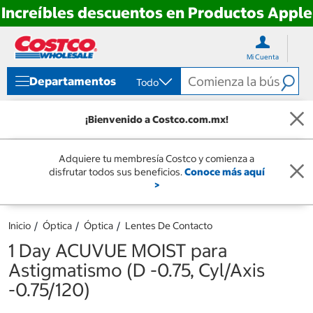
Increíbles descuentos en Productos Apple
Ir
Ir
directo
directo
Mi Cuenta
al
al
contenido
menú
Departamentos
Todo
de
navegación
¡Bienvenido a Costco.com.mx!
Adquiere tu membresía Costco y comienza a
disfrutar todos sus beneficios.
Conoce más aquí
>
Inicio
Óptica
Óptica
Lentes De Contacto
1 Day ACUVUE MOIST para
Astigmatismo (D -0.75, Cyl/Axis
-0.75/120)