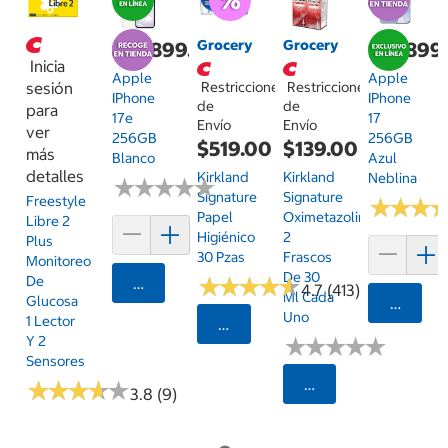
Grocery
Grocery
$14,899.00
$19,899
Inicia
Apple
Apple
sesión
Restricciones
Restricciones
IPhone
IPhone
de
de
para
17e
17
Envío
Envío
ver
256GB
256GB
$519.00
$139.00
más
Blanco
Azul
detalles
Kirkland
Kirkland
Neblina
★
★
★
★
★
★
★
★
★
★
Signature
Signature
Freestyle
★
★
★
★
★
★
Papel
Oximetazolina
Libre 2
Higiénico
2
Plus
30 Pzas
Frascos
Monitoreo
De 30
De
★
★
★
★
★
★
★
★
★
★
Agregar
4.7 (413)
Ml Cada
Glucosa
Agrega
Uno
1 Lector
Seleccionar Código Postal
Y 2
★
★
★
★
★
★
★
★
★
★
Sensores
Seleccionar Código
★
★
★
★
★
★
★
★
★
★
3.8 (9)