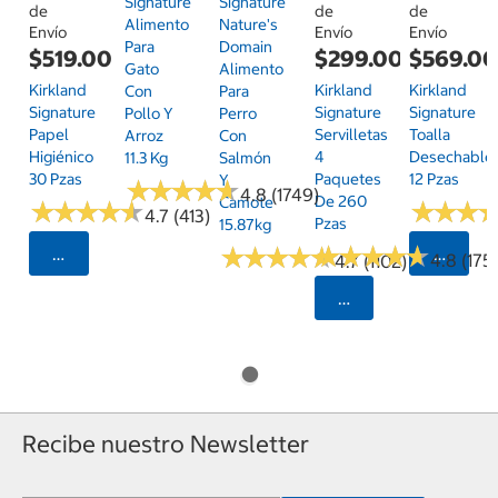
Signature
Signature
de
de
de
Alimento
Nature's
Envío
Envío
Envío
Para
Domain
$519.00
$299.00
$569.0
Gato
Alimento
Kirkland
Kirkland
Kirkland
Con
Para
Signature
Signature
Signature
Pollo Y
Perro
Papel
Servilletas
Toalla
Arroz
Con
Higiénico
4
Desechable
11.3 Kg
Salmón
30 Pzas
Paquetes
12 Pzas
Y
★
★
★
★
★
★
★
★
★
★
4.8 (1749)
De 260
Camote
★
★
★
★
★
★
★
★
★
★
★
★
★
★
★
★
4.7 (413)
Pzas
15.87kg
★
★
★
★
★
★
★
★
★
★
★
★
★
★
★
★
★
★
★
★
Seleccionar Código Postal
Selecci
4.8 (175)
4.7 (1102)
Seleccionar Código
Recibe nuestro Newsletter