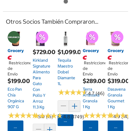
Otros Socios También Compraron...
Grocery
Grocery
Grocery
$729.00
$1,099.00
Kirkland
Tequila
Restricciones
Restricciones
Restriccion
Signature
Maestro
de
de
de
Alimento
Dobel
Envío
Envío
Envío
Para
Diamante
$199.00
$289.00
$319.00
Gato
1L
Eco Pan
Terra
Dasavena
Con
★
★
★
★
★
★
★
★
★
★
4.7 (46)
Chía
Artesana
Granola
Pollo Y
Orgánica
Granola
Gourmet
Arroz
907 G
1 Kg
1 Kg
11.3 Kg
★
★
★
★
★
★
★
★
★
★
★
★
★
★
★
★
★
★
★
★
★
★
★
★
★
★
★
★
★
★
★
★
★
★
★
★
5.0 (15)
4.9 (14)
4.8 (1749)
Agregar
Seleccionar Código Postal
Seleccionar Código
Selecci