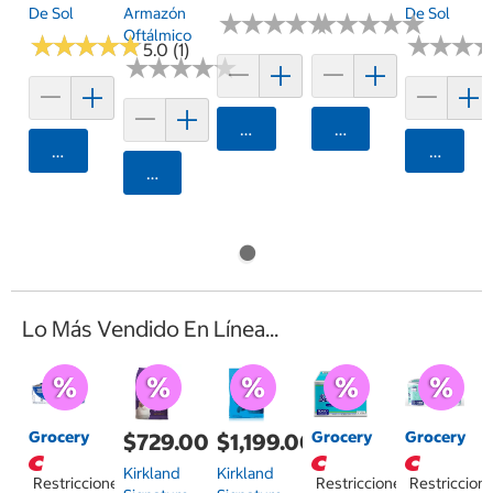
De Sol
Armazón
De Sol
★
★
★
★
★
★
★
★
★
★
★
★
★
★
★
★
★
★
★
★
Oftálmico
★
★
★
★
★
★
★
★
★
★
★
★
★
★
★
★
5.0 (1)
★
★
★
★
★
★
★
★
★
★
Agregar
Agregar
Agregar
Agrega
Agregar
Lo Más Vendido En Línea...
Grocery
Grocery
Grocery
$729.00
$1,199.00
Kirkland
Kirkland
Restricciones
Restricciones
Restriccion