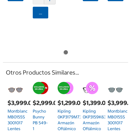
Agregar
Otros Productos Similares...
$3,999.00
$2,999.00
$1,299.00
$1,399.00
$3,999.
Montblanc
Psycho
Kipling
Kipling
Montblanc
MB0155S
Bunny
0KP3179M73951
0KP3159K635
MB0155S
3001017
PB 549-
Armazón
Armazón
3001017
Lentes
1
Oftálmico
Oftálmico
Lentes