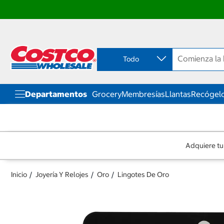
Ir
Ir
directo
directo
al
al
contenido
menú
Todo
de
navegación
Departamentos
Grocery
Membresías
Llantas
Recógelo
Adquiere tu
Inicio
Joyería Y Relojes
Oro
Lingotes De Oro