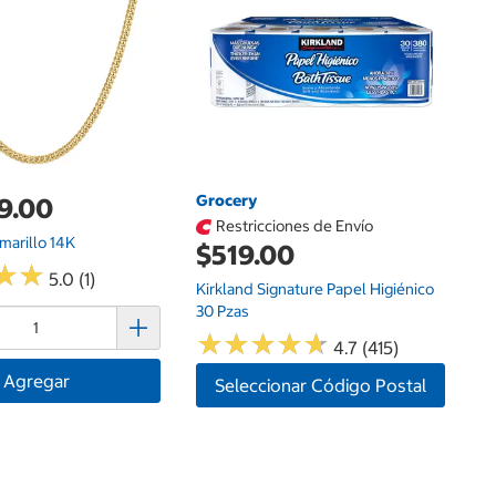
Pu
Grocery
9.00
Restricciones de Envío
Amarillo 14K
$519.00
★
★
★
★
5.0 (1)
Kirkland Signature Papel Higiénico
30 Pzas
★
★
★
★
★
★
★
★
★
★
4.7 (415)
Agregar
Seleccionar Código Postal