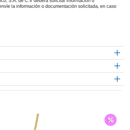
ico, S.A. de C.V deberá solicitar información o
 envíe la información o documentación solicitada, en caso
$
Te