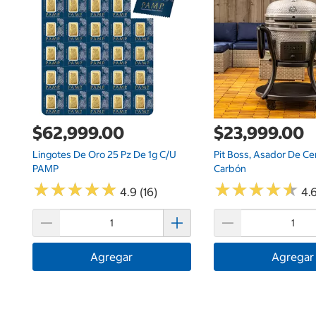
$62,999.00
$23,999.00
Lingotes De Oro 25 Pz De 1g C/u
Pit Boss, Asador De Ce
PAMP
Carbón
★
★
★
★
★
★
★
★
★
★
★
★
★
★
★
★
★
★
★
★
4.9 (16)
4.6
Agregar
Agregar