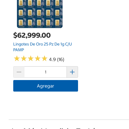
$62,999.00
Lingotes De Oro 25 Pz De 1g C/u
PAMP
★
★
★
★
★
★
★
★
★
★
4.9 (16)
Agregar