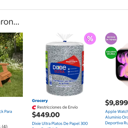
on...
Grocery
$9,899
Restricciones de Envío
ck Para
Apple Watch
$449.00
Aluminio Or
Deportiva Ru
Dixie Ultra Platos De Papel 300
 (4)