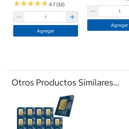
★
★
★
★
★
★
★
★
★
★
4.7 (32)
Agregar
Agregar
Otros Productos Similares...