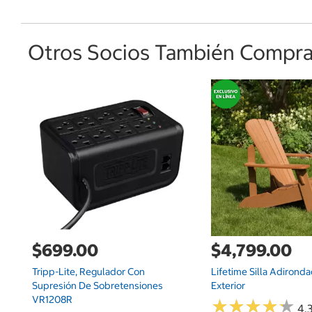
Otros Socios También Comprar
$699.00
$4,799.00
Tripp-Lite, Regulador Con
Lifetime Silla Adironda
Supresión De Sobretensiones
Exterior
VR1208R
★
★
★
★
★
★
★
★
★
★
4.3