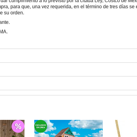
dar cumplimiento a lo previsto por la citada Ley, Costco de Méx
pra, para que, una vez requerida, en el término de tres días se
e su orden.
ante.
BMA.