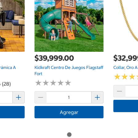
$39,999.00
$32,99
rámica A
Kidkraft Centro De Juegos Flagstaff
Collar, Oro 
Fort
★
★
★
★
★
★
★
★
★
★
★
★
★
★
★
★
 (28)
Agregar