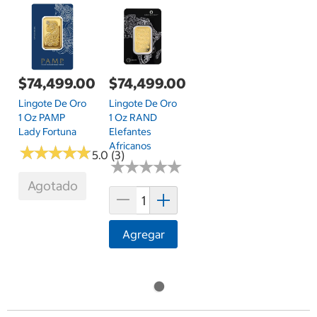
$74,499.00
$74,499.00
Lingote De Oro
Lingote De Oro
1 Oz PAMP
1 Oz RAND
Lady Fortuna
Elefantes
Africanos
★
★
★
★
★
★
★
★
★
★
5.0 (3)
★
★
★
★
★
★
★
★
★
★
Agotado
Agregar