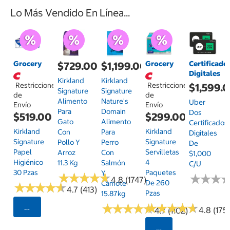
Lo Más Vendido En Línea...
Grocery
Grocery
Certificado
$729.00
$1,199.00
Digitales
Kirkland
Kirkland
Restricciones
Restricciones
$1,599.
Signature
Signature
de
de
Alimento
Nature's
Uber
Envío
Envío
Para
Domain
Dos
$519.00
$299.00
Gato
Alimento
Certificados
Kirkland
Kirkland
Con
Para
Digitales
Signature
Signature
Pollo Y
Perro
De
Papel
Servilletas
Arroz
Con
$1,000
Higiénico
4
11.3 Kg
Salmón
C/u
30 Pzas
Paquetes
Y
★
★
★
★
★
★
★
★
★
★
★
★
★
★
★
★
4.8 (1747)
De 260
Camote
★
★
★
★
★
★
★
★
★
★
4.7 (413)
Pzas
15.87kg
★
★
★
★
★
★
★
★
★
★
★
★
★
★
★
★
★
★
★
★
Seleccionar Código Postal
4.8 (175)
4.7 (1102)
Seleccionar Código