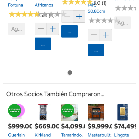
★
★
★
★
★
★
★
★
★
★
5.0 (1)
Fortuna
Africanos
14K,
★
★
★
★
★
★
50.80cm
★
★
★
★
★
★
★
★
★
★
★
★
★
★
★
★
★
★
★
★
5.0 (3)
★
★
★
★
★
★
★
★
★
★
Agotad
Agotado
Agregar
Agregar
Agregar
Otros Socios También Compraron...
$999.00
$669.00
$4,099.00
$9,999.00
$74,499
Guerlain
Kirkland
Tamarindo,
Masterbuilt,
Lingote