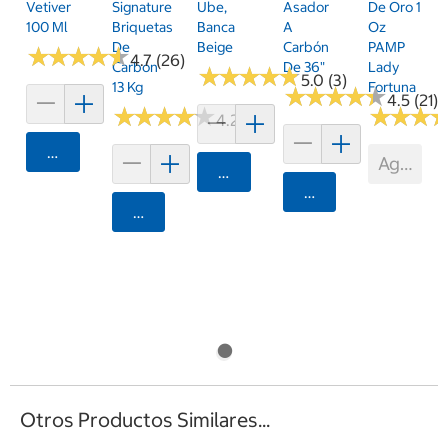
Vetiver
Signature
Ube,
Asador
De Oro 1
100 Ml
Briquetas
Banca
A
Oz
De
Beige
Carbón
PAMP
★
★
★
★
★
★
★
★
★
★
4.7 (26)
Carbón
De 36"
Lady
★
★
★
★
★
★
★
★
★
★
5.0 (3)
13 Kg
Fortuna
★
★
★
★
★
★
★
★
★
★
4.5 (21)
★
★
★
★
★
★
★
★
★
★
★
★
★
★
★
★
4.2 (5)
Agregar
Agotad
Agregar
Agregar
Agregar
Otros Productos Similares...