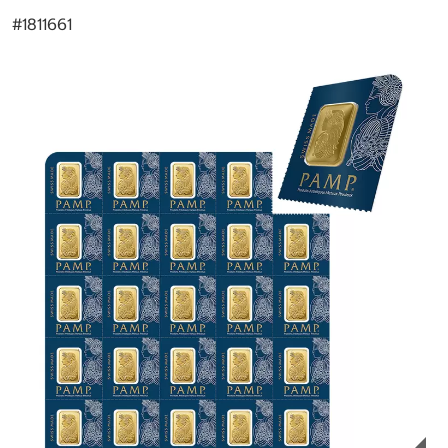
#
1811661