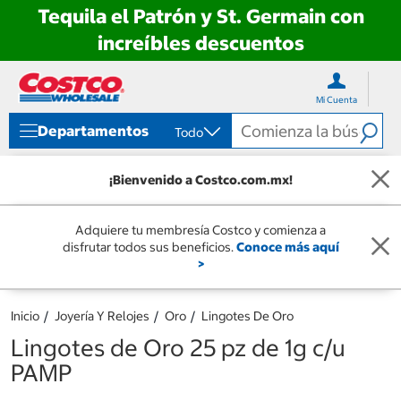
Tequila el Patrón y St. Germain con
increíbles descuentos
Ir
Ir
directo
directo
Mi Cuenta
al
al
contenido
menú
Departamentos
Todo
de
navegación
¡Bienvenido a Costco.com.mx!
Adquiere tu membresía Costco y comienza a
disfrutar todos sus beneficios.
Conoce más aquí
>
Inicio
Joyería Y Relojes
Oro
Lingotes De Oro
Lingotes de Oro 25 pz de 1g c/u
PAMP