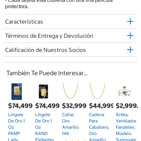
- Cada tarjeta está cubierta con una fina película
protectora.
Características
Términos de Entrega y Devolución
Calificación de Nuestros Socios
También Te Puede Interesar...
$74,499.00
$74,499.00
$32,999.00
$44,999.00
$2,999.
Lingote
Lingote
Collar,
Cadena
Artika,
De Oro 1
De Oro 1
Oro
Para
Ventilador
Oz
Oz
Amarillo
Caballero,
Fandelier,
PAMP
RAND
14K
Oro
Modelo
Lady
Elefantes
Amarillo
Sunnyvale