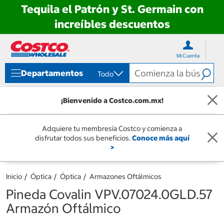
Tequila el Patrón y St. Germain con
increíbles descuentos
Ir
Ir
directo
directo
Mi Cuenta
al
al
contenido
menú
Departamentos
Todo
de
navegación
¡Bienvenido a Costco.com.mx!
Adquiere tu membresía Costco y comienza a
disfrutar todos sus beneficios.
Conoce más aquí
>
Inicio
Óptica
Óptica
Armazones Oftálmicos
Pineda Covalin VPV.07024.0GLD.57
Armazón Oftálmico