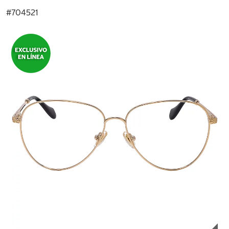
#
704521