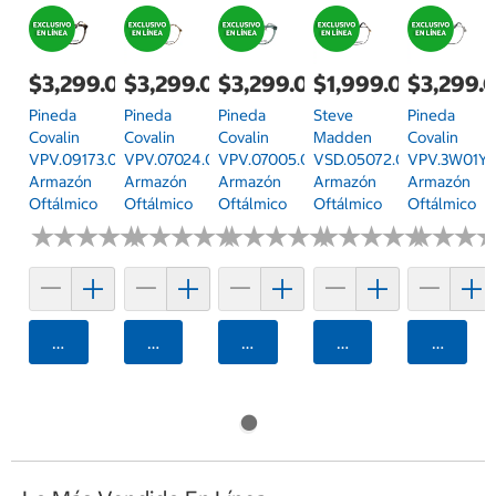
$3,299.00
$3,299.00
$3,299.00
$1,999.00
$3,299.
Pineda
Pineda
Pineda
Steve
Pineda
Covalin
Covalin
Covalin
Madden
Covalin
VPV.09173.0GRN.54
VPV.07024.0BRN.57
VPV.07005.0GRN.54
VSD.05072.0GLD.55
VPV.3W01Y.
Armazón
Armazón
Armazón
Armazón
Armazón
Oftálmico
Oftálmico
Oftálmico
Oftálmico
Oftálmico
★
★
★
★
★
★
★
★
★
★
★
★
★
★
★
★
★
★
★
★
★
★
★
★
★
★
★
★
★
★
★
★
★
★
★
★
★
★
★
★
★
★
★
★
★
★
Agregar
Agregar
Agregar
Agregar
Agrega