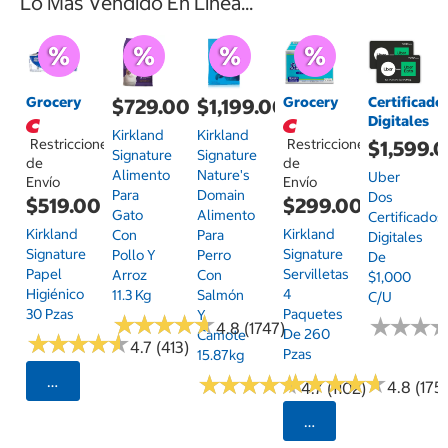
Lo Más Vendido En Línea...
Grocery
Grocery
Certificado
$729.00
$1,199.00
Digitales
Kirkland
Kirkland
Restricciones
Restricciones
$1,599.
Signature
Signature
de
de
Alimento
Nature's
Uber
Envío
Envío
Para
Domain
Dos
$519.00
$299.00
Gato
Alimento
Certificados
Kirkland
Kirkland
Con
Para
Digitales
Signature
Signature
Pollo Y
Perro
De
Papel
Servilletas
Arroz
Con
$1,000
Higiénico
4
11.3 Kg
Salmón
C/u
30 Pzas
Paquetes
Y
★
★
★
★
★
★
★
★
★
★
★
★
★
★
★
★
4.8 (1747)
De 260
Camote
★
★
★
★
★
★
★
★
★
★
4.7 (413)
Pzas
15.87kg
★
★
★
★
★
★
★
★
★
★
★
★
★
★
★
★
★
★
★
★
Seleccionar Código Postal
4.8 (175)
4.7 (1102)
Seleccionar Código