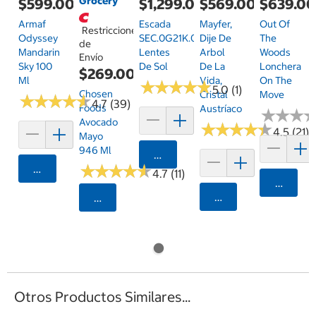
Grocery
$599.00
$1,299.00
$569.00
$639.0
Armaf
Escada
Mayfer,
Out Of
Restricciones
Odyssey
SEC.0G21K.0700.52
Dije De
The
de
Mandarin
Lentes
Arbol
Woods
Envío
Sky 100
De Sol
De La
Lonchera
$269.00
Ml
Vida,
On The
★
★
★
★
★
★
★
★
★
★
5.0 (1)
Chosen
Cristal
Move
★
★
★
★
★
★
★
★
★
★
4.7 (39)
Foods
Austríaco
★
★
★
★
★
★
Avocado
★
★
★
★
★
★
★
★
★
★
4.5 (21)
Mayo
946 Ml
Agregar
★
★
★
★
★
★
★
★
★
★
Agregar
4.7 (11)
Agrega
Agregar
Seleccionar Código Postal
Otros Productos Similares...