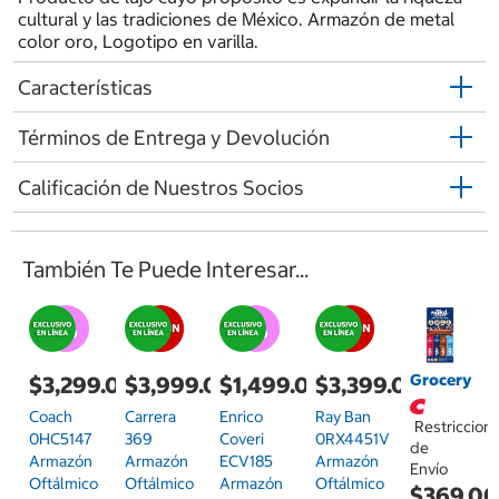
cultural y las tradiciones de México. Armazón de metal
color oro, Logotipo en varilla.
Características
Términos de Entrega y Devolución
Calificación de Nuestros Socios
También Te Puede Interesar...
Grocery
$3,299.00
$3,999.00
$1,499.00
$3,399.00
Coach
Carrera
Enrico
Ray Ban
Restriccion
0HC5147
369
Coveri
0RX4451V
de
Armazón
Armazón
ECV185
Armazón
Envío
Oftálmico
Oftálmico
Armazón
Oftálmico
$369.0