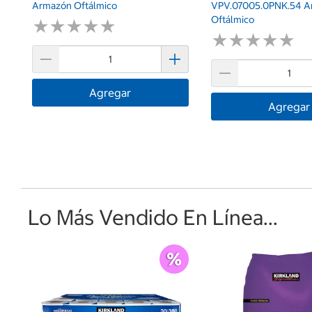
Armazón Oftálmico
VPV.07005.0PNK.54 A
Oftálmico
★
★
★
★
★
★
★
★
★
★
★
★
★
★
★
★
★
★
★
★
Agregar
Agregar
Lo Más Vendido En Línea...