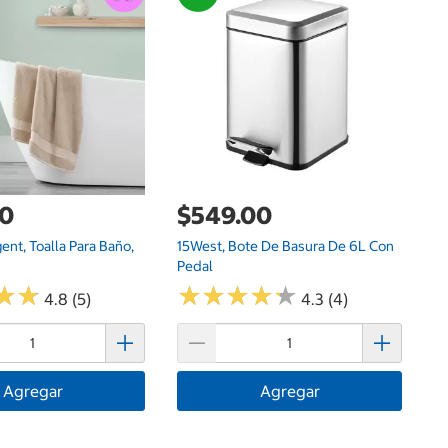
Th
Ma
Pi
00
$549.00
ent, Toalla Para Baño,
15West, Bote De Basura De 6L Con
Pedal
★
★
★
★
★
★
★
★
★
★
★
★
★
★
4.8 (5)
4.3 (4)
Agregar
Agregar