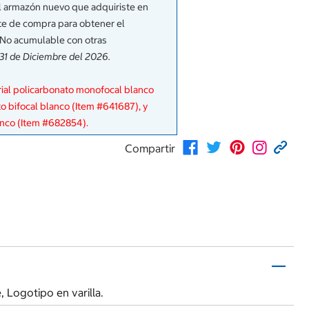
 el armazón nuevo que adquiriste en
te de compra para obtener el
 No acumulable con otras
 31 de Diciembre del 2026.
rial policarbonato monofocal blanco
o bifocal blanco (Item #641687), y
anco (Item #682854).
Compartir
 Logotipo en varilla.