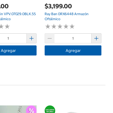
.00
$3,199.00
lin VPV.07029.0BLK.55
Ray Ban 0RX6448 Armazón
álmico
Oftálmico
★
★
★
★
★
★
★
★
★
★
★
★
★
★
Agregar
Agregar
$