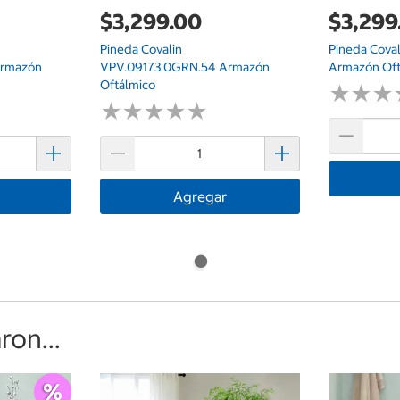
$3,299.00
$3,299
Pineda Covalin
Pineda Cova
Armazón
VPV.09173.0GRN.54 Armazón
Armazón Oft
Oftálmico
★
★
★
★
★
★
★
★
★
★
★
★
★
★
★
★
Agregar
on...