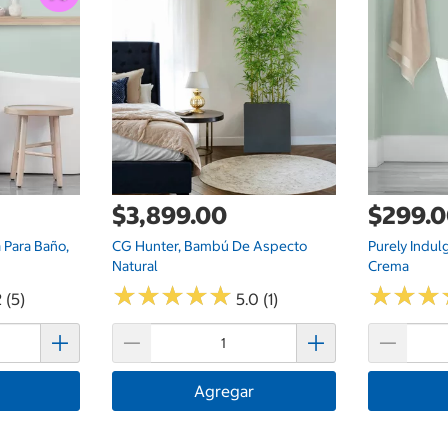
$3,899.00
$299.
a Para Baño,
CG Hunter, Bambú De Aspecto
Purely Indulg
Natural
Crema
★
★
★
★
★
★
★
★
★
★
★
★
★
★
★
★
 (5)
5.0 (1)
Agregar