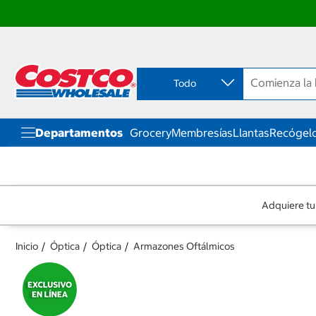
Ir
Ir
directo
directo
al
al
contenido
menú
Todo
de
navegación
Departamentos
Grocery
Membresías
Llantas
Recógelo
Adquiere tu
Inicio
Óptica
Óptica
Armazones Oftálmicos