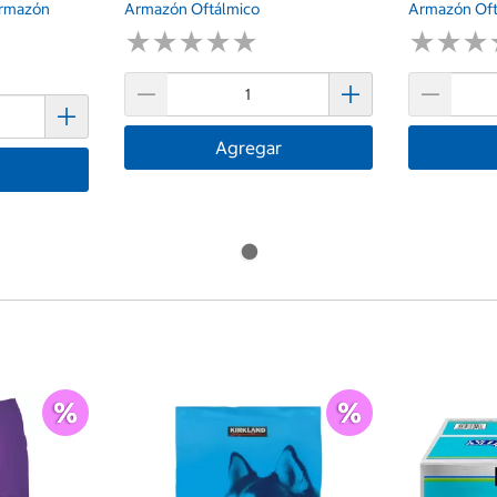
rmazón
Armazón Oftálmico
Armazón Oft
★
★
★
★
★
★
★
★
★
★
★
★
★
★
★
★
Agregar