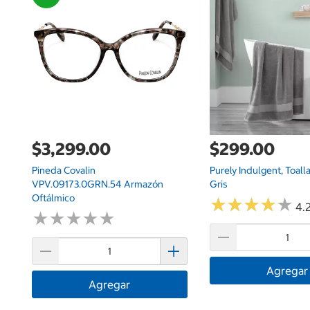
$3,299.00
$299.00
Pineda Covalin
Purely Indulgent, Toall
VPV.09173.0GRN.54 Armazón
Gris
Oftálmico
★
★
★
★
★
★
★
★
★
★
4.2
★
★
★
★
★
★
★
★
★
★
Agregar
Agregar