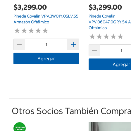
$3,299.00
$3,299.00
Pineda Covalin VPV.3W01Y.0SLV.55
Pineda Covalin
Armazón Oftálmico
VPV.06047.0GRY.54 
Oftálmico
★
★
★
★
★
★
★
★
★
★
★
★
★
★
★
★
★
★
★
★
Agregar
Agregar
Otros Socios También Comprar