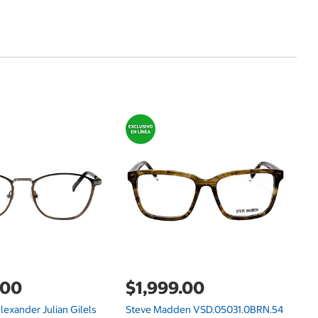
$
S
V
Of
.00
$1,999.00
lexander Julian Gilels
Steve Madden VSD.05031.0BRN.54