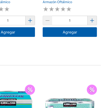
álmico
Armazón Oftálmico
★
★
★
★
★
★
★
★
★
★
★
★
★
★
Agregar
Agregar
Ce
$
Ub
$1